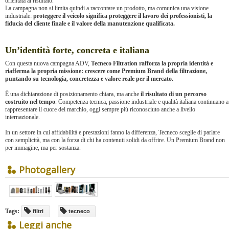
orientata al risultato.
La campagna non si limita quindi a raccontare un prodotto, ma comunica una visione
industriale:
proteggere il veicolo significa proteggere il lavoro dei professionisti, la
fiducia del cliente finale e il valore della manutenzione qualificata.
Un’identità forte, concreta e italiana
Con questa nuova campagna ADV,
Tecneco Filtration rafforza la propria identità e
riafferma la propria missione: crescere come Premium Brand della filtrazione,
puntando su tecnologia, concretezza e valore reale per il mercato.
È una dichiarazione di posizionamento chiara, ma anche
il risultato di un percorso
costruito nel tempo
. Competenza tecnica, passione industriale e qualità italiana continuano a
rappresentare il cuore del marchio, oggi sempre più riconosciuto anche a livello
internazionale.
In un settore in cui affidabilità e prestazioni fanno la differenza, Tecneco sceglie di parlare
con semplicità, ma con la forza di chi ha contenuti solidi da offrire. Un Premium Brand non
per immagine, ma per sostanza.
Photogallery
Tags:
filtri
tecneco
Leggi anche