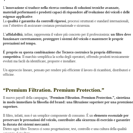
L’
innovazione si traduce nella ricerca continua di soluzioni tecniche avanzate,
materiali performanti e prodotti capaci di rispondere all’evoluzione dei veicoli e delle
esigenze applicative
.
La
qualità è garantita da controlli rigorosi
, processi strutturati e standard internazionali,
con l’obiettivo di assicurare costanza prestazionale e sicurezza.
L’
affidabilità
, infine, rappresenta il valore più concreto per il professionista:
un filtro deve
funzionare correttamente, proteggere i sistemi del veicolo e mantenere le proprie
prestazioni nel tempo.
È proprio su questa combinazione che Tecneco costruisce la propria differenza
competitiva
. Il marchio semplifica la scelta degli operatori, offrendo prodotti tecnicamente
evoluti ma facili da identificare, proporre e installare.
Un approccio lineare, pensato per rendere più efficiente il lavoro di ricambisti, distributori e
officine.
“Premium Filtration. Premium Protection.”
Il nuovo payoff della campagna, “
Premium Filtration. Premium Protection.”, sintetizza
in modo immediato la filosofia del brand: una filtrazione superiore per una protezione
superiore.
Il filtro, infatti, non è un semplice componente di consumo. È un
elemento essenziale per
preservare le prestazioni del veicolo, contribuire alla sicurezza di esercizio e garantire
la durata dei sistemi meccanici
.
Dietro ogni filtro Tecneco ci sono progettazione, test, controllo e una cultura della qualità