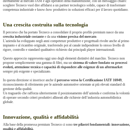
direttamente al mercato IAM e agli operatori della manutenzione, con un messaggio chiaro:
scegliere Tecneco vuol dire affidarsi a un partner tecnologico solido, capace di trasformare
competenza industriale e know-how produttivo in soluzioni efficaci per il lavoro quotidiano.
Una crescita costruita sulla tecnologia
Il percorso che ha portato Tecneco a consolidare il proprio profilo premium nasce da una
crescita industriale costante
e da una
visione precisa del mercato
.
L’azienda ha sviluppato negli anni competenze produttive e progettuali rivolte anche al primo
impianto e al ricambio originale, trasferendo poi al canale indipendente lo stesso livello di
rigore, controllo e standard qualitativo richiesto dai principali player internazionali.
Questo approccio rappresenta oggi uno degli elementi distintivi del marchio. Tecneco non
propone semplicemente una gamma di filtri, ma un
sistema di valore fondato su processi
evoluti, attenzione tecnica e capacità di rispondere alle esigenze di un aftermarket
sempre più esigente e specializzato.
In questa direzione si inserisce anche il
percorso verso la Certificazione IATF 16949
,
riconoscimento di riferimento per le aziende automotive orientate ai più elevati standard di
gestione della qualità.
Un traguardo che rafforza ulteriormente il posizionamento dell’azienda e conferma la volontà
di operare secondo criteri produttivi allineati alle richieste dell’industria automobilistica
globale.
Innovazione, qualità e affidabilità
Alla base della promessa premium Tecneco ci sono
tre pilastri fondamentali: innovazione,
qualità e affidabilità.