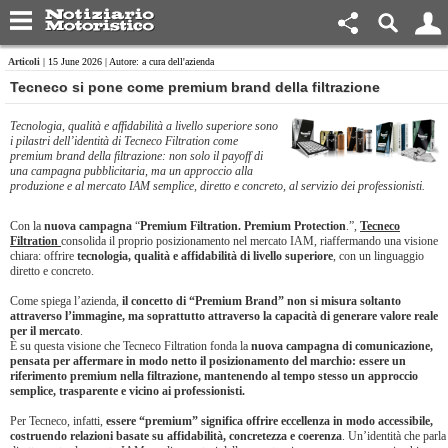
Articoli
| 15 June 2026 | Autore: a cura dell'azienda
Tecneco si pone come premium brand della filtrazione
Tecnologia, qualità e affidabilità a livello superiore sono
i pilastri dell’identità di Tecneco Filtration come
premium brand della filtrazione: non solo il payoff di
una campagna pubblicitaria, ma un approccio alla
produzione e al mercato IAM semplice, diretto e concreto, al servizio dei professionisti.
Con la
nuova campagna
“
Premium Filtration. Premium Protection
.”,
Tecneco
Filtration
consolida il proprio posizionamento nel mercato IAM, riaffermando una visione
chiara: offrire
tecnologia, qualità e affidabilità di livello superiore
, con un linguaggio
diretto e concreto.
Come spiega l’azienda,
il concetto di “Premium Brand” non si misura soltanto
attraverso l’immagine, ma soprattutto attraverso la capacità di generare valore reale
per il mercato
.
È su questa visione che Tecneco Filtration fonda la
nuova campagna di comunicazione,
pensata per affermare in modo netto il posizionamento del marchio: essere un
riferimento premium nella filtrazione, mantenendo al tempo stesso un approccio
semplice, trasparente e vicino ai professionisti.
Per Tecneco, infatti,
essere “premium” significa offrire eccellenza in modo accessibile,
costruendo relazioni basate su affidabilità, concretezza e coerenza
. Un’identità che parla