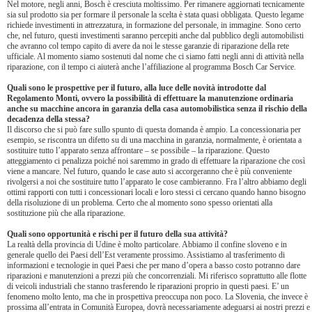
Nel motore, negli anni, Bosch è cresciuta moltissimo. Per rimanere aggiornati tecnicamente
sia sul prodotto sia per formare il personale la scelta è stata quasi obbligata. Questo legame
richiede investimenti in attrezzatura, in formazione del personale, in immagine. Sono certo
che, nel futuro, questi investimenti saranno percepiti anche dal pubblico degli automobilisti
che avranno col tempo capito di avere da noi le stesse garanzie di riparazione della rete
ufficiale. Al momento siamo sostenuti dal nome che ci siamo fatti negli anni di attività nella
riparazione, con il tempo ci aiuterà anche l’affiliazione al programma Bosch Car Service.
Quali sono le prospettive per il futuro, alla luce delle novità introdotte dal
Regolamento Monti, ovvero la possibilità di effettuare la manutenzione ordinaria
anche su macchine ancora in garanzia della casa automobilistica senza il rischio della
decadenza della stessa?
Il discorso che si può fare sullo spunto di questa domanda è ampio. La concessionaria per
esempio, se riscontra un difetto su di una macchina in garanzia, normalmente, è orientata a
sostituire tutto l’apparato senza affrontare – se possibile – la riparazione. Questo
atteggiamento ci penalizza poiché noi saremmo in grado di effettuare la riparazione che così
viene a mancare. Nel futuro, quando le case auto si accorgeranno che è più conveniente
rivolgersi a noi che sostituire tutto l’apparato le cose cambieranno. Fra l’altro abbiamo degli
ottimi rapporti con tutti i concessionari locali e loro stessi ci cercano quando hanno bisogno
della risoluzione di un problema. Certo che al momento sono spesso orientati alla
sostituzione più che alla riparazione.
Quali sono opportunità e rischi per il futuro della sua attività?
La realtà della provincia di Udine è molto particolare. Abbiamo il confine sloveno e in
generale quello dei Paesi dell’Est veramente prossimo. Assistiamo al trasferimento di
informazioni e tecnologie in quei Paesi che per mano d’opera a basso costo potranno dare
riparazioni e manutenzioni a prezzi più che concorrenziali. Mi riferisco soprattutto alle flotte
di veicoli industriali che stanno trasferendo le riparazioni proprio in questi paesi. E’ un
fenomeno molto lento, ma che in prospettiva preoccupa non poco. La Slovenia, che invece è
prossima all’entrata in Comunità Europea, dovrà necessariamente adeguarsi ai nostri prezzi e