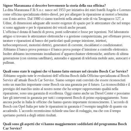
Signor Maranzana ci descrive brevemente la storia della sua officina?
La ditta Maranzana F.lli S.n.c. nasce nel 1953 per iniziativa dei miei fratelli Angelo e Lorenzo
come officina specializzata elettro-diesel, per poi allargare la riparazione ai motori a benzina
con il mio arrivo. Dal 1980 ci siamo trasferiti nella attuale sede di via Tavagnacco 127, a
Udine, di dimensioni adeguate alle nostre esigenze di spazio per le attrezzature che nel tempo
si sono aggiunte e per le riparazioni dei veicoli anche pesanti.
L’officina è dotata di banchi di prova, ponti sollevatori e fosse per ispezioni. Nel laboratorio
attiguo si trovano le attrezzature elettroniche e a gestione computerizzata, per effettuare prove,
tarature e riparazioni al banco dei particolari quali pompe iniezione, iniettori,
turbocompressori, motorini elettrici, generatori di corrente, riscaldatori e condizionatori.
Abbiamo il banco prova potenza e il banco prova pompe d’iniezione a controllo elettronico.
Inoltre abbiamo incrementato installazioni d’apparecchiature elettroniche, antifurto di ultima
generazione (con sistema satellitare), autoradio e apparati di telefonia mobile auto, autocarri e
pullman.
Quali sono state le ragioni che vi hanno fatto entrare nel circuito Bosch Car Service?
Abbiamo seguito tutte le evoluzioni dell’officina Bosch dalla Officina specializzata al Bosch
Service all’attuale Bosch Car Service. Siamo sempre stati convinti che essere riconosciuti
sotto un marchio importante come Bosch sia una garanzia per il futuro. La riconoscibilità e il
prestigio del marchio unito al nostro nome che ha sempre rappresentato qualità nella
riparazione, sono una garanzia di eccellenza. Oggi siamo anche un Diesel Center e possiamo
fare gli interventi in garanzia per tutti i componenti Bosch di primo equipaggiamento. Sono
ancora poche in Italia le officine che hanno questo importante riconoscimento. L’accordo di
Bosch con Opel Italia per tutte le riparazioni in garanzia è l’esempio tangibile di quanto sta
accadendo. L’accordo recentissimo richiede una fase di rodaggio, ma che con il tempo
speriamo porterà a degli ottimi risultati.
Quali sono gli aspetti che vi hanno maggiormente soddisfatti del programma Bosch
Car Service?