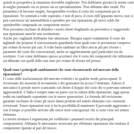
quindi in prospettiva la situazione dovrebbe migliorare. Noi dobbiamo giocarci le nostre carte
al meglio puntando sia su prezzo sia su specializzazione. Non abbiamo altre strade. Per
permetterci di lavorare meglio, bisognerebbe rivedere il costo dei componenti per la
riparazione. Se sommati a volte superano, e non di poco, il costo dell’apparato nuovo, non si
può convincere un’automobilista a spendere per una riparazione gli stessi soldi che
spenderebbe comprando un componente nuovo.
Non possiamo rischiare di deludere i nostri clienti sbagliando un preventivo o suggerendo
una riparazione anziché una sostituzione.
Anche per i tagliandi dobbiamo fare attenzione. Bisogna sapere esattamente il costo dei
tagliandi che propone il concessionario guardando bene quali sono le prestazioni comprese
per evitare di essere più cari. A volte basta cambiare un filtro aria in più per sforare i
parametri del costo dei concessionari, anche se oggettivamente quel particolare era da
sostituire. Così come dobbiamo spesso accertarci che il costo dei componenti che utilizziamo
sia allineato con quelli delle case auto per evitare di sforare nel prezzo.
Quali sono i principali cambiamenti che state riscontrando nel mercato della
riparazione?
Ci sono delle trasformazioni del mercato evidenti e in qualche modo preoccupanti. Il
revisionato dei motorini di avviamento e dei generatori ha ucciso l’elettrauto. Adesso il
meccanico li prende nuovi scaricando sul cliente il doppio dei costi che si potevano ottenere
aggiustandoli. L’Italia è sempre stato un paese con la cultura della riparazione, oggi questa
realtà sta cambiando soprattutto con le nuove generazioni. Le formule del revisionato
garantito rischiano di creare gli stessi danni prodotti nel settore elettrauto con i motorini
revisionati. Senza riparazioni non si ha la possibilità di mantenere il personale aggiornato e
con il tempo si potrebbe arrivare alle stesse tristi conseguenze che si sono viste nel settore
elettrauto.
La nostra struttura è organizzata per soddisfare i parametri tecnici dei principali
componentisti. Abbiamo le attrezzature necessarie per effettuare riparazioni che rendono il
componente riparato al pari del nuovo.