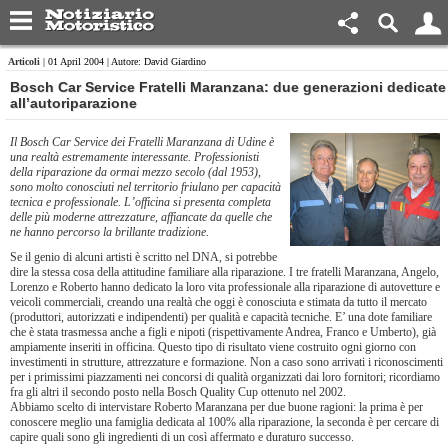
Articoli
| 01 April 2004 | Autore: David Giardino
Bosch Car Service Fratelli Maranzana: due generazioni dedicate
all’autoriparazione
Il Bosch Car Service dei Fratelli Maranzana di Udine è
una realtà estremamente interessante. Professionisti
della riparazione da ormai mezzo secolo (dal 1953),
sono molto conosciuti nel territorio friulano per capacità
tecnica e professionale. L’officina si presenta completa
delle più moderne attrezzature, affiancate da quelle che
ne hanno percorso la brillante tradizione.
Se il genio di alcuni artisti è scritto nel DNA, si potrebbe
dire la stessa cosa della attitudine familiare alla riparazione. I tre fratelli Maranzana, Angelo,
Lorenzo e Roberto hanno dedicato la loro vita professionale alla riparazione di autovetture e
veicoli commerciali, creando una realtà che oggi è conosciuta e stimata da tutto il mercato
(produttori, autorizzati e indipendenti) per qualità e capacità tecniche. E’ una dote familiare
che è stata trasmessa anche a figli e nipoti (rispettivamente Andrea, Franco e Umberto), già
ampiamente inseriti in officina. Questo tipo di risultato viene costruito ogni giorno con
investimenti in strutture, attrezzature e formazione. Non a caso sono arrivati i riconoscimenti
per i primissimi piazzamenti nei concorsi di qualità organizzati dai loro fornitori; ricordiamo
fra gli altri il secondo posto nella Bosch Quality Cup ottenuto nel 2002.
Abbiamo scelto di intervistare Roberto Maranzana per due buone ragioni: la prima è per
conoscere meglio una famiglia dedicata al 100% alla riparazione, la seconda è per cercare di
capire quali sono gli ingredienti di un così affermato e duraturo successo.