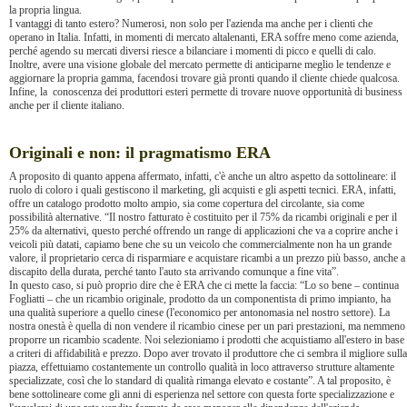
la propria lingua.
I vantaggi di tanto estero? Numerosi, non solo per l'azienda ma anche per i clienti che
operano in Italia. Infatti, in momenti di mercato altalenanti, ERA soffre meno come azienda,
perché agendo su mercati diversi riesce a bilanciare i momenti di picco e quelli di calo.
Inoltre, avere una visione globale del mercato permette di anticiparne meglio le tendenze e
aggiornare la propria gamma, facendosi trovare già pronti quando il cliente chiede qualcosa.
Infine, la conoscenza dei produttori esteri permette di trovare nuove opportunità di business
anche per il cliente italiano.
Originali e non: il pragmatismo ERA
A proposito di quanto appena affermato, infatti, c'è anche un altro aspetto da sottolineare: il
ruolo di coloro i quali gestiscono il marketing, gli acquisti e gli aspetti tecnici. ERA, infatti,
offre un catalogo prodotto molto ampio, sia come copertura del circolante, sia come
possibilità alternative. “Il nostro fatturato è costituito per il 75% da ricambi originali e per il
25% da alternativi, questo perché offrendo un range di applicazioni che va a coprire anche i
veicoli più datati, capiamo bene che su un veicolo che commercialmente non ha un grande
valore, il proprietario cerca di risparmiare e acquistare ricambi a un prezzo più basso, anche a
discapito della durata, perché tanto l'auto sta arrivando comunque a fine vita”.
In questo caso, si può proprio dire che è ERA che ci mette la faccia: “Lo so bene – continua
Fogliatti – che un ricambio originale, prodotto da un componentista di primo impianto, ha
una qualità superiore a quello cinese (l'economico per antonomasia nel nostro settore). La
nostra onestà è quella di non vendere il ricambio cinese per un pari prestazioni, ma nemmeno
proporre un ricambio scadente. Noi selezioniamo i prodotti che acquistiamo all'estero in base
a criteri di affidabilità e prezzo. Dopo aver trovato il produttore che ci sembra il migliore sulla
piazza, effettuiamo costantemente un controllo qualità in loco attraverso strutture altamente
specializzate, così che lo standard di qualità rimanga elevato e costante”. A tal proposito, è
bene sottolineare come gli anni di esperienza nel settore con questa forte specializzazione e