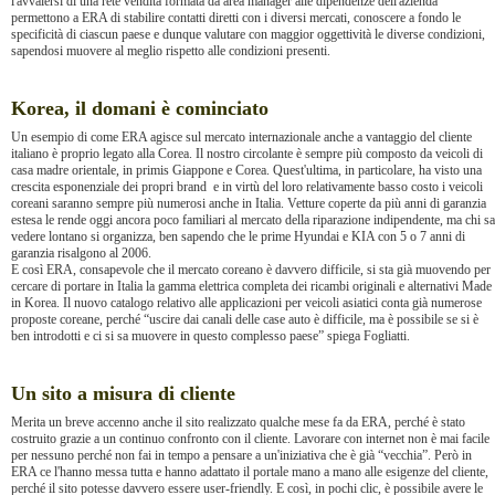
l'avvalersi di una rete vendita formata da area manager alle dipendenze dell'azienda
permettono a ERA di stabilire contatti diretti con i diversi mercati, conoscere a fondo le
specificità di ciascun paese e dunque valutare con maggior oggettività le diverse condizioni,
sapendosi muovere al meglio rispetto alle condizioni presenti.
Korea, il domani è cominciato
Un esempio di come ERA agisce sul mercato internazionale anche a vantaggio del cliente
italiano è proprio legato alla Corea. Il nostro circolante è sempre più composto da veicoli di
casa madre orientale, in primis Giappone e Corea. Quest'ultima, in particolare, ha visto una
crescita esponenziale dei propri brand e in virtù del loro relativamente basso costo i veicoli
coreani saranno sempre più numerosi anche in Italia. Vetture coperte da più anni di garanzia
estesa le rende oggi ancora poco familiari al mercato della riparazione indipendente, ma chi sa
vedere lontano si organizza, ben sapendo che le prime Hyundai e KIA con 5 o 7 anni di
garanzia risalgono al 2006.
E così ERA, consapevole che il mercato coreano è davvero difficile, si sta già muovendo per
cercare di portare in Italia la gamma elettrica completa dei ricambi originali e alternativi Made
in Korea. Il nuovo catalogo relativo alle applicazioni per veicoli asiatici conta già numerose
proposte coreane, perché “uscire dai canali delle case auto è difficile, ma è possibile se si è
ben introdotti e ci si sa muovere in questo complesso paese” spiega Fogliatti.
Un sito a misura di cliente
Merita un breve accenno anche il sito realizzato qualche mese fa da ERA, perché è stato
costruito grazie a un continuo confronto con il cliente. Lavorare con internet non è mai facile
per nessuno perché non fai in tempo a pensare a un'iniziativa che è già “vecchia”. Però in
ERA ce l'hanno messa tutta e hanno adattato il portale mano a mano alle esigenze del cliente,
perché il sito potesse davvero essere user-friendly. E così, in pochi clic, è possibile avere le