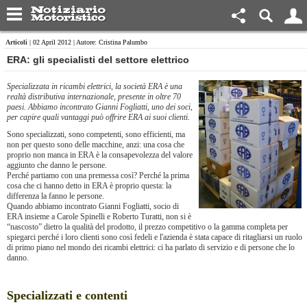
Articoli
| 02 April 2012 | Autore: Cristina Palumbo
ERA: gli specialisti del settore elettrico
Specializzata in ricambi elettrici, la società ERA è una
realtà distributiva internazionale, presente in oltre 70
paesi. Abbiamo incontrato Gianni Fogliatti, uno dei soci,
per capire quali vantaggi può offrire ERA ai suoi clienti.
Sono specializzati, sono competenti, sono efficienti, ma
non per questo sono delle macchine, anzi: una cosa che
proprio non manca in ERA è la consapevolezza del valore
aggiunto che danno le persone.
Perché partiamo con una premessa così? Perché la prima
cosa che ci hanno detto in ERA è proprio questa: la
differenza la fanno le persone.
Quando abbiamo incontrato Gianni Fogliatti, socio di
ERA insieme a Carole Spinelli e Roberto Turatti, non si è
“nascosto” dietro la qualità del prodotto, il prezzo competitivo o la gamma completa per
spiegarci perché i loro clienti sono così fedeli e l'azienda è stata capace di ritagliarsi un ruolo
di primo piano nel mondo dei ricambi elettrici: ci ha parlato di servizio e di persone che lo
danno.
Specializzati e contenti