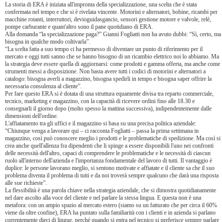
La storia di ERA è iniziata all'impronta della specializzazione, una scelta che è stata
confermata nel tempo e che si è rivelata vincente. Motorini e alternatori, bobine, ricambi per
macchine rotanti, interruttori, devioguidasgancio, sensori gestione motore e valvole, relè,
pompe carburante e quant'altro sono il pane quotidiano di ERA.
Alla domanda “la specializzazione paga?” Gianni Fogliatti non ha avuto dubbi: “Sì, certo, ma
bisogna in qualche modo coltivarla”.
“La scelta fatta a suo tempo ci ha permesso di diventare un punto di riferimento per il
mercato e oggi tutti sanno che se hanno bisogno di un ricambio elettrico noi lo abbiamo. Ma
la strategia deve essere quella di aggiornarsi: come prodotti e gamma offerta, ma anche come
strumenti messi a disposizione. Non basta avere tutti i codici di motorini e alternatori a
catalogo: bisogna averli a magazzino, bisogna spedirli in tempo e bisogna saper offrire la
necessaria consulenza al cliente”.
Per fare questo ERA si è dotata di una struttura equamente divisa tra reparto commerciale,
tecnico, marketing e magazzino, con la capacità di ricevere ordini fino alle 18.30 e
consegnarli il giorno dopo (molto spesso la mattina successiva), indipendentemente dalle
dimensioni dell'ordine.
L'affiatamento tra gli uffici e il magazzino si basa su una precisa politica aziendale:
“Chiunque venga a lavorare qui – ci racconta Fogliatti – passa la prima settimana in
magazzino, così può conoscere meglio i prodotti e le problematiche di spedizione. Ma così si
crea anche quell'allenza fra dipendenti che li spinge a essere disponibili l'uno nei confronti
delle necessità dell'altro, capaci di comprendere le problematiche e le necessità di ciascun
ruolo all'interno dell'azienda e l'importanza fondamentale del lavoro di tutti. Il vantaggio è
duplice: le persone lavorano meglio, si sentono motivate e affiatate e il cliente sa che il suo
problema diventa il problema di tutti e da noi troverà sempre qualcuno che darà una risposta
alle sue richieste”.
La flessibilità è una parola chiave nella strategia aziendale, che si dimostra quotidianamente
nel dare ascolto alla voce del cliente e nel parlare la stessa lingua. E questa non è una
metafora: con un ampio spazio al mercato estero (siamo su un fatturato che per circa il 60%
viene da oltre confine), ERA ha puntato sulla familiarità con i clienti e in azienda si parlano
correntemente dieci di lingue, perché quando si entra nel tecnico si preferisce sempre parlare