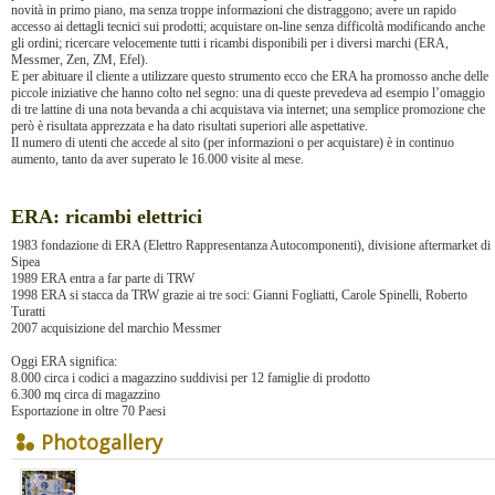
novità in primo piano, ma senza troppe informazioni che distraggono; avere un rapido
accesso ai dettagli tecnici sui prodotti; acquistare on-line senza difficoltà modificando anche
gli ordini; ricercare velocemente tutti i ricambi disponibili per i diversi marchi (ERA,
Messmer, Zen, ZM, Efel).
E per abituare il cliente a utilizzare questo strumento ecco che ERA ha promosso anche delle
piccole iniziative che hanno colto nel segno: una di queste prevedeva ad esempio l’omaggio
di tre lattine di una nota bevanda a chi acquistava via internet; una semplice promozione che
però è risultata apprezzata e ha dato risultati superiori alle aspettative.
Il numero di utenti che accede al sito (per informazioni o per acquistare) è in continuo
aumento, tanto da aver superato le 16.000 visite al mese.
ERA: ricambi elettrici
1983 fondazione di ERA (Elettro Rappresentanza Autocomponenti), divisione aftermarket di
Sipea
1989 ERA entra a far parte di TRW
1998 ERA si stacca da TRW grazie ai tre soci: Gianni Fogliatti, Carole Spinelli, Roberto
Turatti
2007 acquisizione del marchio Messmer
Oggi ERA significa:
8.000 circa i codici a magazzino suddivisi per 12 famiglie di prodotto
6.300 mq circa di magazzino
Esportazione in oltre 70 Paesi
Photogallery