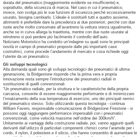
durata del pneumatico (maggiormente evidente se insufficiente) e,
soprattutto, della sicurezza di marcia. Nel caso in cui il pneumatico,
invece, non svolga più le sue funzioni di sicurezza perché eccessivamente
usurato, bisogna cambiarlo. L’ideale è sostituirli tutti e quattro assieme,
altrimenti è preferibile dare la precedenza ai due posteriori, perché con due
ruote anche molto consumate all’avantreno la vettura sterza ugualmente,
anche se in curva allarga la traiettoria, mentre con due ruote usurate al
retrotreno si può perdere più facilmente il controllo dell’auto.
Notiziario Motoristico ha condotto un’indagine su quali sono le principali
novità in campo di pneumatici proposte dalle più importanti case
costruttrici, come procede l’andamento di mercato e cosa richiede oggi
l’utente da un pneumatico.
Gli sviluppi tecnologici
Alla domanda quali sono gli sviluppi tecnologici dei pneumatici di ultima
generazione, la Bridgestone risponde che la prima vera e propria
innovazione resta sempre l’introduzione dei pneumatici radiali in
sostituzione di quelli convenzionali.
“Un pneumatico radiale, per la struttura e le caratteristiche della propria
carcassa, consente di essere maggiormente performante e di minimizzare
l’innalzamento della sua temperatura di esercizio, uno dei principali nemici
del pneumatico stesso. Solo utilizzando questa tecnologia - continua
William Favero, responsabile comunicazione di Bridgestone Firestone - si
possono oggi raggiungere performance impensabili con i pneumatici
convenzionali, come velocità massime nell’ordine dei 300km/h”.
Unitamente ai vantaggi della costruzione radiale, poi, vanno aggiunti quelli
derivanti dall’utilizzo di particolari componenti chimici come l’aramide per i
cords, il nylon, il poliestere e il silicio, che hanno consentito di aumentare le