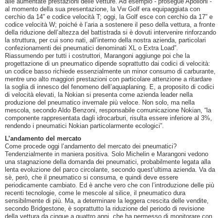
alle aumentate prestazioni delle vetture. Ad esempio - prosegue Apolloni -
al momento della sua presentazione, la Vw Golf era equipaggiata con
cerchio da 14” e codice velocità T; oggi, la Golf esce con cerchio da 17” e
codice velocità W; poiché è l’aria a sostenere il peso della vettura, a fronte
della riduzione dell’altezza del battistrada si è dovuti intervenire rinforzando
la struttura, per cui sono nati, all’interno della nostra azienda, particolari
confezionamenti dei pneumatici denominati XL o Extra Load”.
Riassumendo per tutti i costruttori, Marangoni aggiunge poi che la
progettazione di un pneumatico dipende soprattutto dai codici di velocità:
un codice basso richiede essenzialmente un minor consumo di carburante,
mentre uno alto maggiori prestazioni con particolare attenzione a ritardare
la soglia di innesco del fenomeno dell’aquaplaning. E, a proposito di codici
di velocità elevati, la Nokian si presenta come azienda leader nella
produzione del pneumatico invernale più veloce. Non solo, ma nella
mescola, secondo Aldo Benzoni, responsabile comunicazione Nokian, “la
componente rappresentata dagli idrocarburi, risulta essere inferiore al 3%,
rendendo i pneumatici Nokian particolarmente ecologici”.
L’andamento del mercato
Come procede oggi l’andamento del mercato dei pneumatici?
Tendenzialmente in maniera positiva. Solo Michelin e Marangoni vedono
una stagnazione della domanda dei pneumatici, probabilmente legata alla
lenta evoluzione del parco circolante, secondo quest’ultima azienda. Va da
sè, però, che il pneumatico si consuma, e quindi deve essere
periodicamente cambiato. Ed è anche vero che con l’introduzione delle più
recenti tecnologie, come le mescole al silice, il pneumatico dura
sensibilmente di più. Ma, a determinare la leggera crescita delle vendite,
secondo Bridgestone, è soprattutto la riduzione del periodo di revisione
della vettura da cinque a quattro anni, che ha permesso di monitorare con