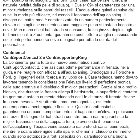
4x4. Dotato di tecnologia Shark Skin (così chiamata perché ricorda la
naturale ruvidità della pelle di squalo), il Dueler 694 si caratterizza per una
minor turbolenza sulle pareti dei tasselli. L’acqua viene quindi espulsa dai
cunei in modo più efficace, riducendo il fenomeno dell’aquaplaning. Il
disegno del battistrada è caratterizzato da un numero particolarmente
elevato di intagli che consentono una maggiore presa su asfalto bagnato e
neve. Man mano che il battistrada si consuma, la lunghezza degli intagli
tridimensionali a Z aumenta, garantendo così l’effetto artiglio e assicurando
eccellenti performance su neve e bagnato per tutta la durata del
pneumatico.
Continental
ContiSportContact 2 e ContiSupportingRing
La Continental punta tutto sul nuovo pneumatico sportivo
ContiSportContact 2, che assicura ottime performance in frenata, nella
guida e nel reagire con efficacia all’aquaplaning. Omologato su Porsche e
Ford, gli ingegneri della ricerca e sviluppo della Casa tedesca hanno dovuto
lavorare tenendo in considerazione l’elevato livello di perfezione tecnica
delle auto sportive e il desiderio di migliori prestazioni. Grazie al suo profilo
bionico, che durante la frenata allarga il battistrada, la superficie di contatto
tra gomma e asfalto aumenta riducendo così le distanze di frenata. Anche
la nuova mescola è strutturata come una ragnatela, essendo
contemporaneamente rigida e flessibile. Queste caratteristiche
garantiscono un buon comportamento sul bagnato e un’elevata precisione
di sterzo. Il disegno del battistrada con struttura a nastro garantisce la
miglior trasmissione della coppia a terra, prevenendo il fenomeno
dell’aquaplaning: l’acqua viene assorbita dai profondi canali perimetrali,
mentre le scanalature rigide sulle spalle, che non si chiudono nemmeno
quando sono sottoposte a forti sollecitazioni, garantiscono una buona