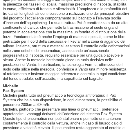
la pienezza dei tasselli di spalla, massima precisione di risposta, stabilità
in curva, efficienza di frenata e silenziosità. L’ampiezza e la profondità dei
tre canali longitudinali contribuiscono a realizzare uno dei principali obiettivi
del progetto: l’eccellente comportamento sul bagnato e l’elevata soglia
d’innesco dell’aquaplaning. La sua struttura Pst è caratterizzata da un alto
coefficiente di carico, che permette la trasmissione al suolo di grandi
potenze in accelerazione con la massima uniformità di distribuzione delle
forze. Fondamentale è anche l’impiego di materiali speciali, come le fibre
pretrattate per il cord della carcassa e il kevlar nella zona di aggancio del
tallone. Insieme, struttura e materiali esaltano il controllo delle deformazioni
nelle zone critiche del pneumatico, assicurando un’eccezionale
progressività di risposta, requisito essenziale per una guida piacevole e
sicura. Anche la mescola battistrada gioca un ruolo decisivo nelle
prestazioni di Vanto. In particolare, la tecnologia Fom-Ic, ottimizzando il
ruolo della silice nella mescola, conferisce a Vanto una minore resistenza
al rotolamento e insieme maggiori aderenza e controllo in ogni condizione
del fondo stradale, sull’asciutto, ma soprattutto sul bagnato.
Michelin
Pax System
Michelin punta tutto sul pneumatico a tecnologia antiforatura: il Pax
System che ha a sua disposizione, in ogni circostanza, la possibilità di
percorrere 200km a 80km/h.
Michelin, piuttosto che presentare una linea di pneumatici, preferisce
approfondire i vantaggi derivanti dall’adozione del sistema Pax System.
Questo tipo di pneumatico non può stallonare e permette di mantenere
costantemente il controllo della vettura, anche in caso di brusco calo di
pressione a velocità elevata. Il pneumatico resta agganciato al cerchio e