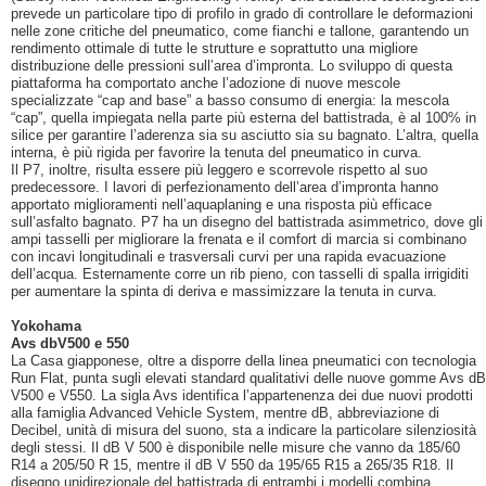
prevede un particolare tipo di profilo in grado di controllare le deformazioni
nelle zone critiche del pneumatico, come fianchi e tallone, garantendo un
rendimento ottimale di tutte le strutture e soprattutto una migliore
distribuzione delle pressioni sull’area d’impronta. Lo sviluppo di questa
piattaforma ha comportato anche l’adozione di nuove mescole
specializzate “cap and base” a basso consumo di energia: la mescola
“cap”, quella impiegata nella parte più esterna del battistrada, è al 100% in
silice per garantire l’aderenza sia su asciutto sia su bagnato. L’altra, quella
interna, è più rigida per favorire la tenuta del pneumatico in curva.
Il P7, inoltre, risulta essere più leggero e scorrevole rispetto al suo
predecessore. I lavori di perfezionamento dell’area d’impronta hanno
apportato miglioramenti nell’aquaplaning e una risposta più efficace
sull’asfalto bagnato. P7 ha un disegno del battistrada asimmetrico, dove gli
ampi tasselli per migliorare la frenata e il comfort di marcia si combinano
con incavi longitudinali e trasversali curvi per una rapida evacuazione
dell’acqua. Esternamente corre un rib pieno, con tasselli di spalla irrigiditi
per aumentare la spinta di deriva e massimizzare la tenuta in curva.
Yokohama
Avs dbV500 e 550
La Casa giapponese, oltre a disporre della linea pneumatici con tecnologia
Run Flat, punta sugli elevati standard qualitativi delle nuove gomme Avs dB
V500 e V550. La sigla Avs identifica l’appartenenza dei due nuovi prodotti
alla famiglia Advanced Vehicle System, mentre dB, abbreviazione di
Decibel, unità di misura del suono, sta a indicare la particolare silenziosità
degli stessi. Il dB V 500 è disponibile nelle misure che vanno da 185/60
R14 a 205/50 R 15, mentre il dB V 550 da 195/65 R15 a 265/35 R18. Il
disegno unidirezionale del battistrada di entrambi i modelli combina