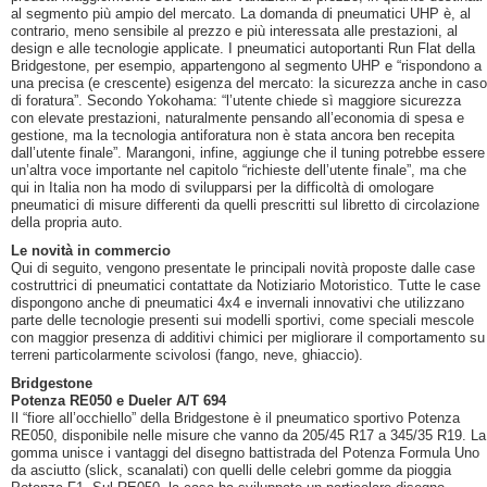
al segmento più ampio del mercato. La domanda di pneumatici UHP è, al
contrario, meno sensibile al prezzo e più interessata alle prestazioni, al
design e alle tecnologie applicate. I pneumatici autoportanti Run Flat della
Bridgestone, per esempio, appartengono al segmento UHP e “rispondono a
una precisa (e crescente) esigenza del mercato: la sicurezza anche in caso
di foratura”. Secondo Yokohama: “l’utente chiede sì maggiore sicurezza
con elevate prestazioni, naturalmente pensando all’economia di spesa e
gestione, ma la tecnologia antiforatura non è stata ancora ben recepita
dall’utente finale”. Marangoni, infine, aggiunge che il tuning potrebbe essere
un’altra voce importante nel capitolo “richieste dell’utente finale”, ma che
qui in Italia non ha modo di svilupparsi per la difficoltà di omologare
pneumatici di misure differenti da quelli prescritti sul libretto di circolazione
della propria auto.
Le novità in commercio
Qui di seguito, vengono presentate le principali novità proposte dalle case
costruttrici di pneumatici contattate da Notiziario Motoristico. Tutte le case
dispongono anche di pneumatici 4x4 e invernali innovativi che utilizzano
parte delle tecnologie presenti sui modelli sportivi, come speciali mescole
con maggior presenza di additivi chimici per migliorare il comportamento su
terreni particolarmente scivolosi (fango, neve, ghiaccio).
Bridgestone
Potenza RE050 e Dueler A/T 694
Il “fiore all’occhiello” della Bridgestone è il pneumatico sportivo Potenza
RE050, disponibile nelle misure che vanno da 205/45 R17 a 345/35 R19. La
gomma unisce i vantaggi del disegno battistrada del Potenza Formula Uno
da asciutto (slick, scanalati) con quelli delle celebri gomme da pioggia