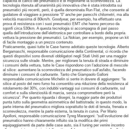
capacità di carico del pneumatico e di migliorarne la scorrevolezza. La
tecnologia ritenuta all’unanimità più innovativa che è stata introdotta sui
pneumatici più recenti, però, è quella denominata Run Flat, che consente al
guidatore di viaggiare a pressione “0” anche per parecchi chilometri, ma alla
velocità massima di 80km/h. Goodyear, per esempio, ha effettuato una
prova di resistenza con i suoi pneumatici EMT che hanno percorso da
sgonfi circa 530km. A questa tecnologia si accompagna di pari passo
quella dell’introduzione dell’elettronica per controllare a bordo della propria
vettura la pressione dei pneumatici. La Nokian, per esempio, propone un kit
di facile montaggio a un prezzo contenuto.
Praticamente, quasi tutte le Case hanno adottato queste tecnologie. Alberto
Bergamaschi, responsabile comunicazione della Continental, ci ricorda che
questi dispositivi sono divenuti obbligatori negli Stati Uniti per una maggior
sicurezza sulle strade. Mentre, per migliorare la tenuta di strada e diminuire
i consumi della vettura, tutte le Case rispondono con l’adozione di mescole
al silice: aumentano la scorrevolezza del pneumatico sull’asfalto, facendo
diminuire i consumi di carburante. Tanto che Giampaolo Galloni
responsabile comunicazione Michelin si sente in dovere di aggiungere: “la
silice al posto del nero fumo ha consentito una riduzione della resistenza al
rotolamento del 30%, con indubbi vantaggi sui consumi di carburante, sul
comfort e sulla silenziosità di marcia, senza compromettere però la
sicurezza”. Per quanto riguarda i disegni, la maggior parte dei produttori
punta tutto sulla geometria asimmetrica del battistrada: in questo modo, la
parte interna del pneumatico migliora soprattutto le doti di tenuta, frenata e
scorrevolezza, mentre la parte esterna, la tenuta in curva. Per Mario
Apolloni, responsabile comunicazione Tyreg Marangoni: “sull’evoluzione del
pneumatico hanno chiaramente influito sia la modifica dei primi
equipaggiamenti da parte delle case auto, sia il tuning per venire incontro