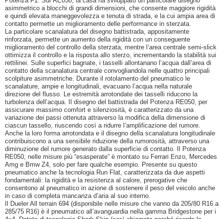
Potenza F1. Sul RE050, la casa ha sviluppato un particolare disegno
asimmetrico a blocchi di grandi dimensioni, che consente maggiore rigidità
e quindi elevata maneggevolezza e tenuta di strada, e la cui ampia area di
contatto permette un miglioramento delle performance in sterzata.
La particolare scanalatura del disegno battistrada, appositamente
rinforzata, permette un aumento della rigidità con un conseguente
miglioramento del controllo della sterzata, mentre l’area centrale semi-slick
ottimizza il controllo e la risposta allo sterzo, incrementando la stabilità sui
rettilinei. Sulle superfici bagnate, i tasselli allontanano l’acqua dall’area di
contatto della scanalatura centrale convogliandola nelle quattro principali
scolpiture asimmetriche. Durante il rotolamento del pneumatico le
scanalature, ampie e longitudinali, evacuano l’acqua nella naturale
direzione del flusso. Le estremità arrotondate dei tasselli riducono la
turbolenza dell’acqua. Il disegno del battistrada del Potenza RE050, per
assicurare massimo comfort e silenziosità, è caratterizzato da una
variazione dei passi ottenuta attraverso la modifica della dimensione di
ciascun tassello, riuscendo così a ridurre l’amplificazione del rumore.
Anche la loro forma arrotondata e il disegno della scanalatura longitudinale
contribuiscono a una sensibile riduzione della rumorosità, attraverso una
diminuzione del rumore generato dalla superficie di contatto. Il Potenza
RE050, nelle misure più “esasperate” è montato su Ferrari Enzo, Mercedes
Amg e Bmw Z4, solo per fare qualche esempio. Presente su questo
pneumatico anche la tecnologia Run Flat, caratterizzata da due aspetti
fondamentali: la rigidità e la resistenza al calore, prerogative che
consentono al pneumatico in azione di sostenere il peso del veicolo anche
in caso di completa mancanza d’aria al suo interno.
Il Dueler All terrain 694 (disponibile nelle misure che vanno da 205/80 R16 a
285/75 R16) è il pneumatico all’avanguardia nella gamma Bridgestone per i