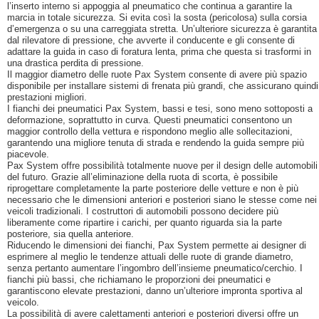
l’inserto interno si appoggia al pneumatico che continua a garantire la
marcia in totale sicurezza. Si evita così la sosta (pericolosa) sulla corsia
d’emergenza o su una carreggiata stretta. Un’ulteriore sicurezza è garantita
dal rilevatore di pressione, che avverte il conducente e gli consente di
adattare la guida in caso di foratura lenta, prima che questa si trasformi in
una drastica perdita di pressione.
Il maggior diametro delle ruote Pax System consente di avere più spazio
disponibile per installare sistemi di frenata più grandi, che assicurano quindi
prestazioni migliori.
I fianchi dei pneumatici Pax System, bassi e tesi, sono meno sottoposti a
deformazione, soprattutto in curva. Questi pneumatici consentono un
maggior controllo della vettura e rispondono meglio alle sollecitazioni,
garantendo una migliore tenuta di strada e rendendo la guida sempre più
piacevole.
Pax System offre possibilità totalmente nuove per il design delle automobili
del futuro. Grazie all’eliminazione della ruota di scorta, è possibile
riprogettare completamente la parte posteriore delle vetture e non è più
necessario che le dimensioni anteriori e posteriori siano le stesse come nei
veicoli tradizionali. I costruttori di automobili possono decidere più
liberamente come ripartire i carichi, per quanto riguarda sia la parte
posteriore, sia quella anteriore.
Riducendo le dimensioni dei fianchi, Pax System permette ai designer di
esprimere al meglio le tendenze attuali delle ruote di grande diametro,
senza pertanto aumentare l’ingombro dell’insieme pneumatico/cerchio. I
fianchi più bassi, che richiamano le proporzioni dei pneumatici e
garantiscono elevate prestazioni, danno un’ulteriore impronta sportiva al
veicolo.
La possibilità di avere calettamenti anteriori e posteriori diversi offre un