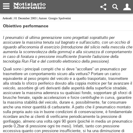
Articoli
| 01 December 2003 | Autore: Giorgio Spolverini
Obiettivo performance
I pneumatici di ultima generazione sono progettati soprattutto per
assicurare la massima tenuta sul bagnato e sull'asciutto, con un occhio di
riguardo all'economia di esercizio (introduzione del silicio nella mescola che
aumenta la scorrevolezza della gomma) e alla sicurezza di comportamento
in caso di foratura o pressione insufficiente (tramite l'adozione della
tecnologia Run Flat e del controllo elettronico della pressione).
Quali sono i principali compiti che si deve “accollare” un pneumatico per
trasmettere un comportamento sicuro alla vettura? Portare un carico
equivalente al peso proprio del veicolo e a quello trasportato, trasmettere
alla strada lo sforzo periferico dovuto alla coppia motrice per far avanzare il
veicolo, assorbire gli urti derivanti dalle asperità della superficie stradale,
assicurare la massima aderenza su qualsiasi fondo, sopportare gli sforzi di
brusche frenate, rapide accelerazioni e forze centrifughe in curva, garantire
la massima stabilità del veicolo, durare e, possibilmente, far consumare
anche una minor quantità di carburante. A patto che il pneumatico montato
sulla propria auto sia in buone condizioni di conservazione, è fondamentale
ricordare anche ai clienti di verificarne periodicamente la pressione di
gonfiaggio, almeno una volta ogni 90 giorni (poiché in media un pneumatico
perde 0,2bar di pressione ogni tre mesi). Infatti, tanto con pressione
eccessiva quanto con pressione insufficiente, si ha una diminuzione di