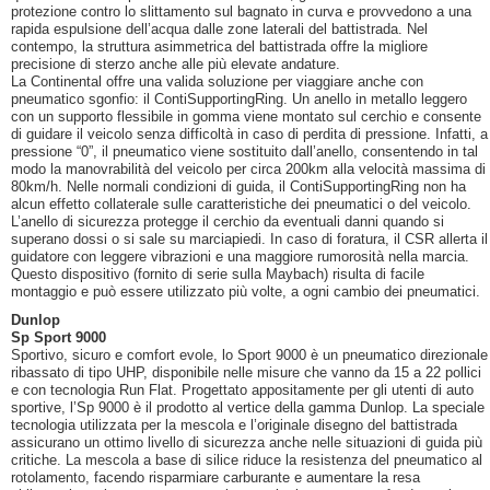
protezione contro lo slittamento sul bagnato in curva e provvedono a una
rapida espulsione dell’acqua dalle zone laterali del battistrada. Nel
contempo, la struttura asimmetrica del battistrada offre la migliore
precisione di sterzo anche alle più elevate andature.
La Continental offre una valida soluzione per viaggiare anche con
pneumatico sgonfio: il ContiSupportingRing. Un anello in metallo leggero
con un supporto flessibile in gomma viene montato sul cerchio e consente
di guidare il veicolo senza difficoltà in caso di perdita di pressione. Infatti, a
pressione “0”, il pneumatico viene sostituito dall’anello, consentendo in tal
modo la manovrabilità del veicolo per circa 200km alla velocità massima di
80km/h. Nelle normali condizioni di guida, il ContiSupportingRing non ha
alcun effetto collaterale sulle caratteristiche dei pneumatici o del veicolo.
L’anello di sicurezza protegge il cerchio da eventuali danni quando si
superano dossi o si sale su marciapiedi. In caso di foratura, il CSR allerta il
guidatore con leggere vibrazioni e una maggiore rumorosità nella marcia.
Questo dispositivo (fornito di serie sulla Maybach) risulta di facile
montaggio e può essere utilizzato più volte, a ogni cambio dei pneumatici.
Dunlop
Sp Sport 9000
Sportivo, sicuro e comfort evole, lo Sport 9000 è un pneumatico direzionale
ribassato di tipo UHP, disponibile nelle misure che vanno da 15 a 22 pollici
e con tecnologia Run Flat. Progettato appositamente per gli utenti di auto
sportive, l’Sp 9000 è il prodotto al vertice della gamma Dunlop. La speciale
tecnologia utilizzata per la mescola e l’originale disegno del battistrada
assicurano un ottimo livello di sicurezza anche nelle situazioni di guida più
critiche. La mescola a base di silice riduce la resistenza del pneumatico al
rotolamento, facendo risparmiare carburante e aumentare la resa