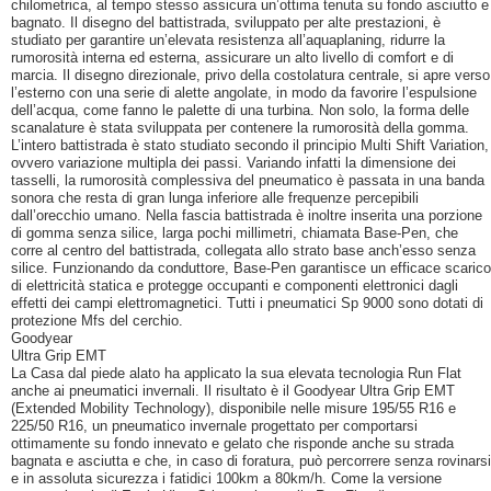
chilometrica, al tempo stesso assicura un’ottima tenuta su fondo asciutto e
bagnato. Il disegno del battistrada, sviluppato per alte prestazioni, è
studiato per garantire un’elevata resistenza all’aquaplaning, ridurre la
rumorosità interna ed esterna, assicurare un alto livello di comfort e di
marcia. Il disegno direzionale, privo della costolatura centrale, si apre verso
l’esterno con una serie di alette angolate, in modo da favorire l’espulsione
dell’acqua, come fanno le palette di una turbina. Non solo, la forma delle
scanalature è stata sviluppata per contenere la rumorosità della gomma.
L’intero battistrada è stato studiato secondo il principio Multi Shift Variation,
ovvero variazione multipla dei passi. Variando infatti la dimensione dei
tasselli, la rumorosità complessiva del pneumatico è passata in una banda
sonora che resta di gran lunga inferiore alle frequenze percepibili
dall’orecchio umano. Nella fascia battistrada è inoltre inserita una porzione
di gomma senza silice, larga pochi millimetri, chiamata Base-Pen, che
corre al centro del battistrada, collegata allo strato base anch’esso senza
silice. Funzionando da conduttore, Base-Pen garantisce un efficace scarico
di elettricità statica e protegge occupanti e componenti elettronici dagli
effetti dei campi elettromagnetici. Tutti i pneumatici Sp 9000 sono dotati di
protezione Mfs del cerchio.
Goodyear
Ultra Grip EMT
La Casa dal piede alato ha applicato la sua elevata tecnologia Run Flat
anche ai pneumatici invernali. Il risultato è il Goodyear Ultra Grip EMT
(Extended Mobility Technology), disponibile nelle misure 195/55 R16 e
225/50 R16, un pneumatico invernale progettato per comportarsi
ottimamente su fondo innevato e gelato che risponde anche su strada
bagnata e asciutta e che, in caso di foratura, può percorrere senza rovinarsi
e in assoluta sicurezza i fatidici 100km a 80km/h. Come la versione