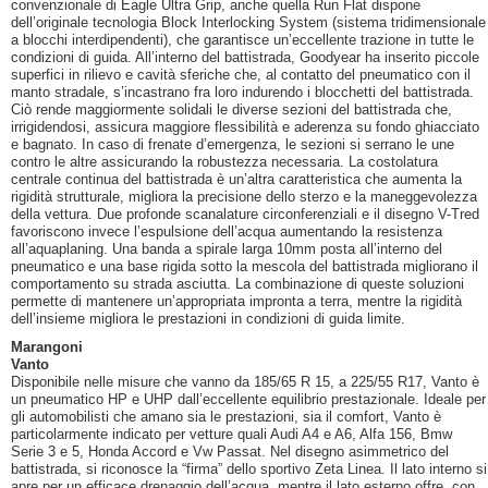
convenzionale di Eagle Ultra Grip, anche quella Run Flat dispone
dell’originale tecnologia Block Interlocking System (sistema tridimensionale
a blocchi interdipendenti), che garantisce un’eccellente trazione in tutte le
condizioni di guida. All’interno del battistrada, Goodyear ha inserito piccole
superfici in rilievo e cavità sferiche che, al contatto del pneumatico con il
manto stradale, s’incastrano fra loro indurendo i blocchetti del battistrada.
Ciò rende maggiormente solidali le diverse sezioni del battistrada che,
irrigidendosi, assicura maggiore flessibilità e aderenza su fondo ghiacciato
e bagnato. In caso di frenate d’emergenza, le sezioni si serrano le une
contro le altre assicurando la robustezza necessaria. La costolatura
centrale continua del battistrada è un’altra caratteristica che aumenta la
rigidità strutturale, migliora la precisione dello sterzo e la maneggevolezza
della vettura. Due profonde scanalature circonferenziali e il disegno V-Tred
favoriscono invece l’espulsione dell’acqua aumentando la resistenza
all’aquaplaning. Una banda a spirale larga 10mm posta all’interno del
pneumatico e una base rigida sotto la mescola del battistrada migliorano il
comportamento su strada asciutta. La combinazione di queste soluzioni
permette di mantenere un’appropriata impronta a terra, mentre la rigidità
dell’insieme migliora le prestazioni in condizioni di guida limite.
Marangoni
Vanto
Disponibile nelle misure che vanno da 185/65 R 15, a 225/55 R17, Vanto è
un pneumatico HP e UHP dall’eccellente equilibrio prestazionale. Ideale per
gli automobilisti che amano sia le prestazioni, sia il comfort, Vanto è
particolarmente indicato per vetture quali Audi A4 e A6, Alfa 156, Bmw
Serie 3 e 5, Honda Accord e Vw Passat. Nel disegno asimmetrico del
battistrada, si riconosce la “firma” dello sportivo Zeta Linea. Il lato interno si
apre per un efficace drenaggio dell’acqua, mentre il lato esterno offre, con