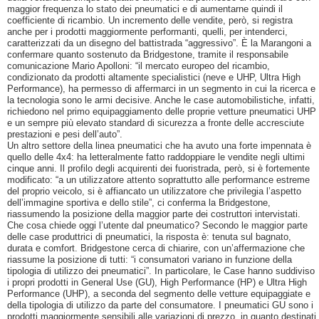
maggior frequenza lo stato dei pneumatici e di aumentarne quindi il
coefficiente di ricambio. Un incremento delle vendite, però, si registra
anche per i prodotti maggiormente performanti, quelli, per intenderci,
caratterizzati da un disegno del battistrada “aggressivo”. È la Marangoni a
confermare quanto sostenuto da Bridgestone, tramite il responsabile
comunicazione Mario Apolloni: “il mercato europeo del ricambio,
condizionato da prodotti altamente specialistici (neve e UHP, Ultra High
Performance), ha permesso di affermarci in un segmento in cui la ricerca e
la tecnologia sono le armi decisive. Anche le case automobilistiche, infatti,
richiedono nel primo equipaggiamento delle proprie vetture pneumatici UHP
e un sempre più elevato standard di sicurezza a fronte delle accresciute
prestazioni e pesi dell’auto”.
Un altro settore della linea pneumatici che ha avuto una forte impennata è
quello delle 4x4: ha letteralmente fatto raddoppiare le vendite negli ultimi
cinque anni. Il profilo degli acquirenti dei fuoristrada, però, si è fortemente
modificato: “a un utilizzatore attento soprattutto alle performance estreme
del proprio veicolo, si è affiancato un utilizzatore che privilegia l’aspetto
dell’immagine sportiva e dello stile”, ci conferma la Bridgestone,
riassumendo la posizione della maggior parte dei costruttori intervistati.
Che cosa chiede oggi l’utente dal pneumatico? Secondo le maggior parte
delle case produttrici di pneumatici, la risposta è: tenuta sul bagnato,
durata e comfort. Bridgestone cerca di chiarire, con un’affermazione che
riassume la posizione di tutti: “i consumatori variano in funzione della
tipologia di utilizzo dei pneumatici”. In particolare, le Case hanno suddiviso
i propri prodotti in General Use (GU), High Performance (HP) e Ultra High
Performance (UHP), a seconda del segmento delle vetture equipaggiate e
della tipologia di utilizzo da parte del consumatore. I pneumatici GU sono i
prodotti maggiormente sensibili alle variazioni di prezzo, in quanto destinati