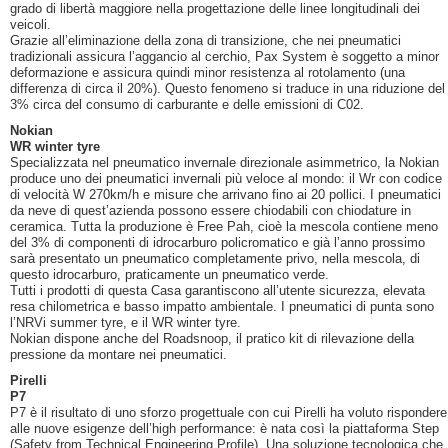
grado di libertà maggiore nella progettazione delle linee longitudinali dei
veicoli.
Grazie all’eliminazione della zona di transizione, che nei pneumatici
tradizionali assicura l’aggancio al cerchio, Pax System è soggetto a minor
deformazione e assicura quindi minor resistenza al rotolamento (una
differenza di circa il 20%). Questo fenomeno si traduce in una riduzione del
3% circa del consumo di carburante e delle emissioni di C02.
Nokian
WR winter tyre
Specializzata nel pneumatico invernale direzionale asimmetrico, la Nokian
produce uno dei pneumatici invernali più veloce al mondo: il Wr con codice
di velocità W 270km/h e misure che arrivano fino ai 20 pollici. I pneumatici
da neve di quest’azienda possono essere chiodabili con chiodature in
ceramica. Tutta la produzione è Free Pah, cioè la mescola contiene meno
del 3% di componenti di idrocarburo policromatico e già l’anno prossimo
sarà presentato un pneumatico completamente privo, nella mescola, di
questo idrocarburo, praticamente un pneumatico verde.
Tutti i prodotti di questa Casa garantiscono all’utente sicurezza, elevata
resa chilometrica e basso impatto ambientale. I pneumatici di punta sono
l’NRVi summer tyre, e il WR winter tyre.
Nokian dispone anche del Roadsnoop, il pratico kit di rilevazione della
pressione da montare nei pneumatici.
Pirelli
P7
P7 è il risultato di uno sforzo progettuale con cui Pirelli ha voluto rispondere
alle nuove esigenze dell’high performance: è nata così la piattaforma Step
(Safety from Technical Engineering Profile). Una soluzione tecnologica che