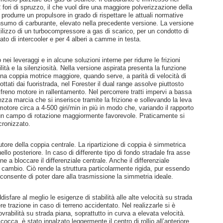
2 fori di spruzzo, il che vuol dire una maggiore polverizzazione della
 produrre un propulsore in grado di rispettare le attuali normative
onsumo di carburante, elevato nella precedente versione. La versione
’utilizzo di un turbocompressore a gas di scarico, per un condotto di
to di intercooler e per 4 alberi a camme in testa.
ei leveraggi e in alcune soluzioni interne per ridurre le frizioni
tà e la silenziosità. Nella versione aspirata presenta la funzione
una coppia motrice maggiore, quando serve, a parità di velocità di
ottati dai fuoristrada, nel Forester il dual range assolve piuttosto
freno motore in rallentamento. Nel percorrere tratti impervi a bassa
ezza marcia che si inserisce tramite la frizione e sollevando la leva
 motore circa a 4-500 giri/min in più in modo che, variando il rapporto
 un campo di rotazione maggiormente favorevole. Praticamente si
cronizzato.
ibutore della coppia centrale. La ripartizione di coppia è simmetrica
llo posteriore. In caso di differente tipo di fondo stradale fra asse
ne a bloccare il differenziale centrale. Anche il differenziale
el cambio. Ciò rende la struttura particolarmente rigida, pur essendo
 consente di poter dare alla trasmissione la simmetria ideale.
isfare al meglio le esigenze di stabilità alle alte velocità su strada
 trazione in caso di terreno accidentato. Nel realizzarle si è
novrabilità su strada piana, soprattutto in curva a elevata velocità.
occa, è stato innalzato leggermente il centro di rollio all’anteriore,