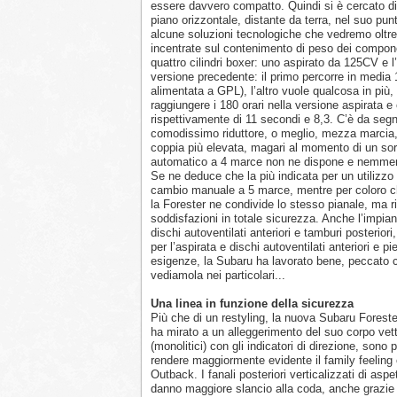
essere davvero compatto. Quindi si è cercato di
piano orizzontale, distante da terra, nel suo pu
alcune soluzioni tecnologiche che vedremo oltre,
incentrate sul contenimento di peso dei componenti
quattro cilindri boxer: uno aspirato da 125CV e l
versione precedente: il primo percorre in media 
alimentata a GPL), l’altro vuole qualcosa in più
raggiungere i 180 orari nella versione aspirata 
rispettivamente di 11 secondi e 8,3. C’è da segn
comodissimo riduttore, o meglio, mezza marcia, 
coppia più elevata, magari al momento di un sor
automatico a 4 marce non ne dispone e nemmeno 
Se ne deduce che la più indicata per un utilizzo pe
cambio manuale a 5 marce, mentre per coloro ch
la Forester ne condivide lo stesso pianale, ma ri
soddisfazioni in totale sicurezza. Anche l’impian
dischi autoventilati anteriori e tamburi posteriori
per l’aspirata e dischi autoventilati anteriori e p
esigenze, la Subaru ha lavorato bene, peccato c
vediamola nei particolari...
Una linea in funzione della sicurezza
Più che di un restyling, la nuova Subaru Foreste
ha mirato a un alleggerimento del suo corpo vettur
(monolitici) con gli indicatori di direzione, sono
rendere maggiormente evidente il family feeling 
Outback. I fanali posteriori verticalizzati di a
danno maggiore slancio alla coda, anche grazie al