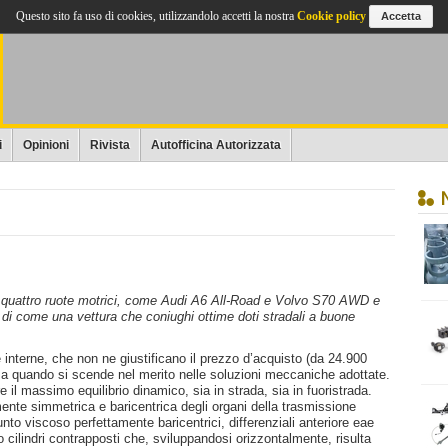
Questo sito fa uso di cookies, utilizzandolo accetti la nostra
Cookie policy
Accetta
i
Opinioni
Rivista
Autofficina Autorizzata
 a quattro ruote motrici, come Audi A6 All-Road e Volvo S70 AWD e
 di come una vettura che coniughi ottime doti stradali a buone
ure interne, che non ne giustificano il prezzo d’acquisto (da 24.900
rma quando si scende nel merito nelle soluzioni meccaniche adottate.
re il massimo equilibrio dinamico, sia in strada, sia in fuoristrada.
nte simmetrica e baricentrica degli organi della trasmissione
unto viscoso perfettamente baricentrici, differenziali anteriore eae
 cilindri contrapposti che, sviluppandosi orizzontalmente, risulta