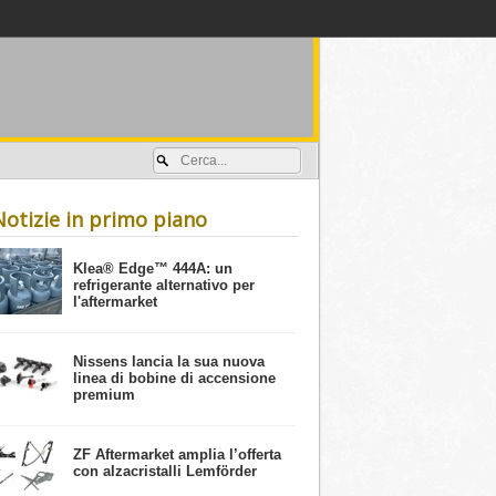
Accedi / registrati
Notizie in primo piano
​Klea® Edge™ 444A: un
refrigerante alternativo per
l'aftermarket
Nissens lancia la sua nuova
linea di bobine di accensione
premium
ZF Aftermarket amplia l’offerta
con alzacristalli Lemförder