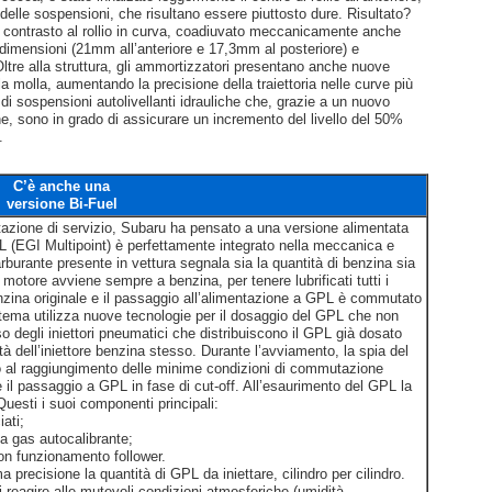
delle sospensioni, che risultano essere piuttosto dure. Risultato?
contrasto al rollio in curva, coadiuvato meccanicamente anche
e dimensioni (21mm all’anteriore e 17,3mm al posteriore) e
 Oltre alla struttura, gli ammortizzatori presentano anche nuove
la molla, aumentando la precisione della traiettoria nelle curve più
 di sospensioni autolivellanti idrauliche che, grazie a un nuovo
, sono in grado di assicurare un incremento del livello del 50%
.
C’è anche una
versione Bi-Fuel
stazione di servizio, Subaru ha pensato a una versione alimentata
 (EGI Multipoint) è perfettamente integrato nella meccanica e
 carburante presente in vettura segnala sia la quantità di benzina sia
motore avviene sempre a benzina, per tenere lubrificati tutti i
nzina originale e il passaggio all’alimentazione a GPL è commutato
stema utilizza nuove tecnologie per il dosaggio del GPL che non
o degli iniettori pneumatici che distribuiscono il GPL già dosato
mità dell’iniettore benzina stesso. Durante l’avviamento, la spia del
al raggiungimento delle minime condizioni di commutazione
e il passaggio a GPL in fase di cut-off. All’esaurimento del GPL la
esti i suoi componenti principali:
iati;
ta gas autocalibrante;
con funzionamento follower.
precisione la quantità di GPL da iniettare, cilindro per cilindro.
i reagire alle mutevoli condizioni atmosferiche (umidità,