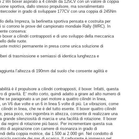
 2 litri boxer aspirato a 4 cilindri da 125CV con un valore di coppia
sione sportiva, dallo stesso propulsore, ma sovralimentato
ntercooler in grado di sviluppare 177CV con una coppia di 245Nm
o della Impreza, la berlinetta sportiva pensata e costruita per
ui si corrono le prove del campionato mondiale Rally (WRC). In
mente conserva:
re boxer a cilindri contrapposti e di uno sviluppo della meccanica
llo delle ruote.
ruote motrici permanente in presa come unica soluzione di
lberi di trasmissione e semiassi di identica lunghezza e
ggiunta l’altezza di 190mm dal suolo che consente agilità e
lità è il propulsore a cilindri contrapposti, il boxer. Infatti, questa
di gravità. E’ molto corto, quindi adatto a girare ad alto numero di
he se paragonato a un pari motore a quattro cilindri in linea,
 un V6 due volte e un 6 in linea 5 volte di più. Le vibrazioni, come
indri in linea, che ne è del tutto esente. Il boxer quattro cilindri
re, pesa poco, non ingombra in altezza, consente di realizzare una
 grande silenziosità di marcia e una facilità di rotazione. Il boxer
à dai regimi di rotazione più bassi. Per incrementare questa sua
dotto di aspirazione con camere di risonanza in grado di
di della coppia motrice, dai 1.500 ai 2.000 giri. Nel condotto di
riciclo parziale dei gas di scarico. Il carburante è immesso nel