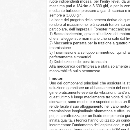
ruote indipendenti mossa, per l’entry level, da un
massima pari a 184Nm a 3.600 giri, e per la ver
mediante turbocompressore a gas di scarico e i
sempre a 3.600 giri.
La base del progetto della scocca deriva da quell
rendere al massimo nei più svariati terreni su c
particolare, dell’Impreza il Forester meccanica
1) Basso baricentro, grazie all’utilizzo del moto
che si alleggerisce man mano che si sale dal live
2) Meccanica pensata per la trazione a quattro 
trasmissione.
3) Trasmissione a sviluppo simmetrico, quindi a
perfettamente simmetrici.
4) Distribuzione dei pesi bilanciata.
Alla meccanica dell’Impreza è stata solamente a
manovrabilità sullo sconnesso.
I motori
Uno dei componenti principali che assicura la stabi
soluzione garantisce un abbassamento del centro 
giri e praticamente esente da vibrazioni, tant’è c
quest’ultimo è lungo mediamente tre volte di più,
dicevamo, sono modeste e superiori solo a un 6 cil
rende facile il suo alloggiamento nel vano moto
trasmissione longitudinale simmetrica e offre una
poi, si caratterizza per un fluido riempimento gi
innata qualità, i tecnici hanno utilizzato un con
incrementare l’andamento dell’aspirazione, e quin
aspirazione si trova anche la valvola EGR per il 