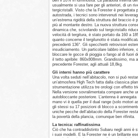
ben il 20% in luminosità. La parabola interna dei 
usualmente si usa fare per gli anteriori, di un ri
tergicristalli. Visto che la Forester è progettata
autostrada, i tecnici sono intervenuti nei levera
un’estrema rigidità della struttura del braccio è p
più al montante destro. La nuova struttura conse
dinamica che, scivolando sul tergicristallo riduc
velocità di tergitura, è stato portato da 160 a 
quanto concerne il tergilunotto è stata modificata
precedenti 136°. Gli specchietti retrovisori ester
insudiciamento. Un particolare labbro inferiore, 
bloccare le gocce di pioggia o fango al di fuori d
il tetto apribile: 860x808mm. Grandissimo, ma a
precedente Forester, agli attuali 18,8kg.
Gli interni hanno più carattere
Una volta seduti nell’abitacolo, non si può restar
un’atmosfera High Tech fatta dalla classica plan
strumentazione utilizza tre orologi con effetto 
Nella versione sovralimentata compare anche una
autobloccante posteriore. L’antenna è annegata ne
mano vi è quella per il dual range (solo motori as
gli stessi su 17 posizioni di blocco a scorriment
uniche pecche dell’abitacolo della Forester restano
la povertà della plancia, comunque ben rifinita.
La tecnica: raffinatissima
Ciò che ha contraddistinto Subaru negli anni è s
i suoi modelli. E la Forester ne è un brillante 