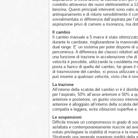
condotto attraverso dei nuovi elettroiniettori a 1
benzina. Questi principali interventi sono valsi a
antinquinamento e di ridurre sensibilmente il c
sovralimentata si differenzia dall’aspirata per l
aspirazione privo di camere a risonanza, ma dota
Il cambio
Il cambio manuale a 5 marce è stato ottimizzato n
durante le cambiate, migliorandone la manovrabili
dual range. E’ un sistema per poter disporre di 
percorrenza. A differenza dei classici riduttori ad
una funzione di trazione in accelerazione che di 
velocità è possibile, utilizzando la cosiddetta m
posta a fianco di quella del cambio, far girare il
di trasmissione del cambio, si possa utilizzare
può inserire a qualsiasi velocità, visto che è sin
La trazione
All’interno della scatola del cambio vi è il distr
per l’aspirato, 50% all’asse anteriore e 50% a que
anteriore e posteriore, un giunto viscoso intervie
anteriore è alloggiato all’interno della scatola d
compatta e leggera, evita vibrazioni superflue e
Le sospensioni
Difficile trovare un compromesso in grado di sodd
asfaltata e contemporaneamente riuscire ad avere
voluto privilegiare la stabilità di marcia e la ma
Sfruttando una generale maggiore rigidità della sc