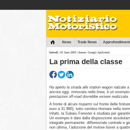
Collins
News
Trade News
Approfondiment
Articoli
| 01 June 2003 | Autore: Giorgio Spolverini
La prima della classe
Ha aperto la strada alle station wagon rialzate
ancora oggi, rinnovata nella linea, è un esempio
prestazioni off-road dovrebbe essere realizzata.
A fronte di alcuni risparmi sul fronte delle finit
euro a 31.980), tutto sembra ritornare nella no
Infatti, la Subaru Forester è studiata per garanti
Un esempio è dato dalla disposizione assolutame
integrale permanente: differenziale centrale e gi
non ultima, l’adozione del motore boxer a quattro