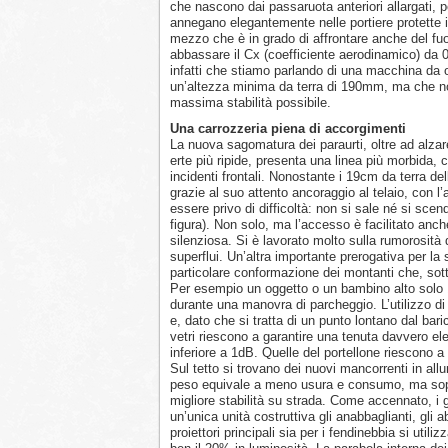
che nascono dai passaruota anteriori allargati, pe
annegano elegantemente nelle portiere protette 
mezzo che è in grado di affrontare anche del fuo
abbassare il Cx (coefficiente aerodinamico) da 0
infatti che stiamo parlando di una macchina da o
un’altezza minima da terra di 190mm, ma che n
massima stabilità possibile.
Una carrozzeria piena di accorgimenti
La nuova sagomatura dei paraurti, oltre ad alzare 
erte più ripide, presenta una linea più morbida, 
incidenti frontali. Nonostante i 19cm da terra del
grazie al suo attento ancoraggio al telaio, con l
essere privo di difficoltà: non si sale né si sce
figura). Non solo, ma l’accesso è facilitato an
silenziosa. Si è lavorato molto sulla rumorosi
superflui. Un’altra importante prerogativa per la s
particolare conformazione dei montanti che, sott
Per esempio un oggetto o un bambino alto solo 1 
durante una manovra di parcheggio. L’utilizzo di c
e, dato che si tratta di un punto lontano dal bari
vetri riescono a garantire una tenuta davvero ele
inferiore a 1dB. Quelle del portellone riescono a 
Sul tetto si trovano dei nuovi mancorrenti in allu
peso equivale a meno usura e consumo, ma soprat
migliore stabilità su strada. Come accennato, i gr
un’unica unità costruttiva gli anabbaglianti, gli ab
proiettori principali sia per i fendinebbia si util