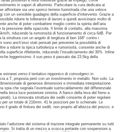
fanali posteriori è resa riflettente grazie all’impiego, come
vestimento in vapori di alluminio. Particolare la cura dedicata ai
 per affrontare sia uno sporco terreno fuoristrada che una veloce
ggi con un sensibile guadagno della superficie d’intervento. Grazie a
ossibile ridurre le tolleranze di lavoro e quindi avvicinarsi molto di
nte anche di poter combattere meglio contro la spinta dell’aria
e la pressione della spazzola. Il limite di contatto, alla massima
185km/h, riducendo la rumorosità di funzionamento di circa 6dB. Per
 la struttura con un angolo di tergitura di ben 168° contro i
ni sono anch’essi stati pensati per prevenire la possibilità di
oltre a ridurre la tipica turbolenza e rumorosità, consente anche di
ella superficie riflettente, riducendo l’insudiciamento del 30%. Infine
nche leggerissimo: il suo peso è passato dai 23,5kg della
e estranei verso il tentativo nipponico di coinvolgerci in
cia a T, proposta però con un rivestimento in metallo. Non solo. La
tridimensionale di generose dimensioni e immediata interpretazione.
 spia che segnala l’eventuale surriscaldamento del differenziale
lla terza luce posteriore sinistra. A fianco della leva del freno a
pirati). La rinnovata struttura dei sedili consente di poter regolare
o per un totale di 216mm. 41 le posizioni per lo schienale. Le
 il grado di finitura dei sedili, non proprio all’altezza del prezzo, e
tato l’adozione del sistema di trazione integrale permanente su tutti
esempio. Si tratta di un mezzo a scocca portante con sospensioni a