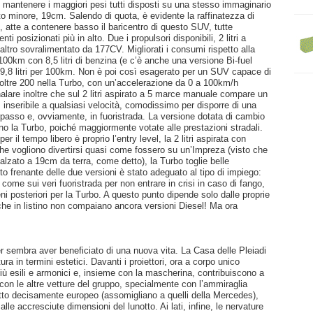
 mantenere i maggiori pesi tutti disposti su una stesso immaginario
nto minore, 19cm. Salendo di quota, è evidente la raffinatezza di
 atte a contenere basso il baricentro di questo SUV, tutte
 posizionati più in alto. Due i propulsori disponibili, 2 litri a
’altro sovralimentato da 177CV. Migliorati i consumi rispetto alla
100km con 8,5 litri di benzina (e c’è anche una versione Bi-fuel
, 9,8 litri per 100km. Non è poi così esagerato per un SUV capace di
e oltre 200 nella Turbo, con un’accelerazione da 0 a 100km/h
alare inoltre che sul 2 litri aspirato a 5 marce manuale compare un
inseribile a qualsiasi velocità, comodissimo per disporre di una
passo e, ovviamente, in fuoristrada. La versione dotata di cambio
la Turbo, poiché maggiormente votate alle prestazioni stradali.
r il tempo libero è proprio l’entry level, la 2 litri aspirata con
e vogliono divertirsi quasi come fossero su un’Impreza (visto che
alzato a 19cm da terra, come detto), la Turbo toglie belle
to frenante delle due versioni è stato adeguato al tipo di impiego:
, come sui veri fuoristrada per non entrare in crisi in caso di fango,
ieni posteriori per la Turbo. A questo punto dipende solo dalle proprie
he in listino non compaiano ancora versioni Diesel! Ma ora
r sembra aver beneficiato di una nuova vita. La Casa delle Pleiadi
a in termini estetici. Davanti i proiettori, ora a corpo unico
 più esili e armonici e, insieme con la mascherina, contribuiscono a
con le altre vetture del gruppo, specialmente con l’ammiraglia
spetto decisamente europeo (assomigliano a quelli della Mercedes),
le accresciute dimensioni del lunotto. Ai lati, infine, le nervature