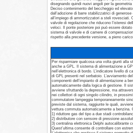
disegnando quindi nuovi angoli per la geometria 
Deciso contenimento del beccheggio ed elevato 
dall’adozione di barre stabilizzatrici di generos
all’impiego di ammortizzatori a steli rovesciati.
valvole di regolazione che riducono l’isteresi del
veloci. Il ponte posteriore poi può essere dotato
sistema di valvole e di camere di compensazione
rispetto alla precedente versione, a pieno carico
Per risparmiare qualcosa una volta giunti alla 
anche a GPL. Il sistema di alimentazione a GPL
nell’elettronica di bordo. L’indicatore livello di
di GPL presenti nel serbatoio. L’avviamento del 
componenti dell’impianto di alimentazione a be
automaticamente dalla logica di gestione. Il si
avviene sfruttando la depressione, ma attravers
nei collettori di ogni singolo cilindro, in prossi
commutatore lampeggia temporaneamente sino 
previste dal sistema, raggiunte le quali, avvien
vettura commuta automaticamente a benzina. Qu
1) riduttore gas del tipo a due stadi controbilanc
2) distributore con sensore di pressione assolu
3) centralina elettronica Delphi autocalibrante 
Quest’ultima consente di controllare con estrema 
L’elettronica che gestisce il sistema permette d