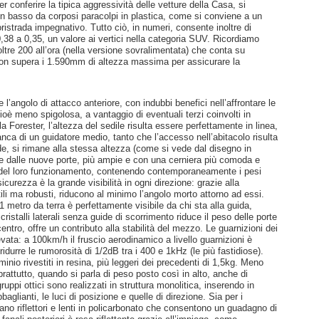
r conferire la tipica aggressività delle vetture della Casa, si
in basso da corposi paracolpi in plastica, come si conviene a un
ristrada impegnativo. Tutto ciò, in numeri, consente inoltre di
,38 a 0,35, un valore ai vertici nella categoria SUV. Ricordiamo
ltre 200 all’ora (nella versione sovralimentata) che conta su
on supera i 1.590mm di altezza massima per assicurare la
l’angolo di attacco anteriore, con indubbi benefici nell’affrontare le
cioè meno spigolosa, a vantaggio di eventuali terzi coinvolti in
la Forester, l’altezza del sedile risulta essere perfettamente in linea,
’anca di un guidatore medio, tanto che l’accesso nell’abitacolo risulta
nde, si rimane alla stessa altezza (come si vede dal disegno in
che dalle nuove porte, più ampie e con una cerniera più comoda e
tà del loro funzionamento, contenendo contemporaneamente i pesi
icurezza è la grande visibilità in ogni direzione: grazie alla
ili ma robusti, riducono al minimo l’angolo morto attorno ad essi.
metro da terra è perfettamente visibile da chi sta alla guida,
ristalli laterali senza guide di scorrimento riduce il peso delle porte
centro, offre un contributo alla stabilità del mezzo. Le guarnizioni dei
vata: a 100km/h il fruscio aerodinamico a livello guarnizioni è
ridurre le rumorosità di 1/2dB tra i 400 e 1kHz (le più fastidiose).
minio rivestiti in resina, più leggeri dei precedenti di 1,5kg. Meno
tutto, quando si parla di peso posto così in alto, anche di
uppi ottici sono realizzati in struttura monolitica, inserendo in
baglianti, le luci di posizione e quelle di direzione. Sia per i
izzano riflettori e lenti in policarbonato che consentono un guadagno di