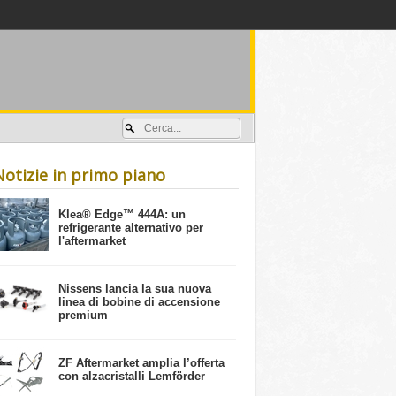
Accedi / registrati
Notizie in primo piano
​Klea® Edge™ 444A: un
refrigerante alternativo per
l'aftermarket
Nissens lancia la sua nuova
linea di bobine di accensione
premium
ZF Aftermarket amplia l’offerta
con alzacristalli Lemförder