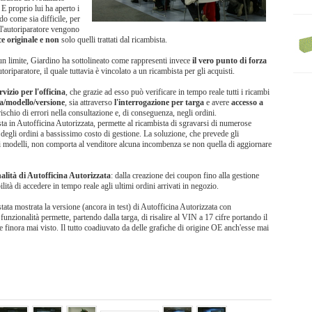
 E proprio lui ha aperto i
do come sia difficile, per
ll'autoriparatore vengono
ce originale e non
solo quelli trattati dal ricambista.
un limite, Giardino ha sottolineato come rappresenti invece
il vero punto di forza
oriparatore, il quale tuttavia è vincolato a un ricambista per gli acquisti.
vizio per l'officina
, che grazie ad esso può verificare in tempo reale tutti i ricambi
a/modello/versione
, sia attraverso
l'interrogazione per targa
e avere
accesso a
rischio di errori nella consultazione e, di conseguenza, negli ordini.
ta in Autofficina Autorizzata, permette al ricambista di sgravarsi di numerose
 degli ordini a bassissimo costo di gestione. La soluzione, che prevede gli
vi modelli, non comporta al venditore alcuna incombenza se non quella di aggiornare
nalità di Autofficina Autorizzata
: dalla creazione dei coupon fino alla gestione
lità di accedere in tempo reale agli ultimi ordini arrivati in negozio.
stata mostrata la versione (ancora in test) di Autofficina Autorizzata con
 funzionalità permette, partendo dalla targa, di risalire al VIN a 17 cifre portando il
ne finora mai visto. Il tutto coadiuvato da delle grafiche di origine OE anch'esse mai