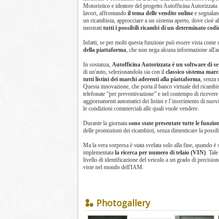
Motoristico e ideatore del progetto Autofficina Autorizzata.
lavori, affrontando
il tema delle vendite online
e segnalan
un ricambista, approcciare a un sistema aperto, dove cioè a
mostrati
tutti i possibili ricambi di un determinato codi
Infatti, se per molti questa funzione può essere vista come 
della piattaforma
, che non nega alcuna informazione all'aut
In sostanza,
Autofficina Autorizzata è un software di ser
di un'auto, selezionandola sia con il
classico sistema marc
tutti listini dei marchi aderenti alla piattaforma
, senza 
Questa innovazione, che porta il banco virtuale del ricambis
telefonate “per preventivazione” e nel contempo di ricevere
aggiornamenti automatici dei listini e l’inserimento di nuo
le condizioni commerciali alle quali vuole vendere.
Durante la giornata
sono state presentate tutte le funzio
delle promozioni dei ricambisti, senza dimenticare la possibi
Ma la vera sorpresa è stata svelata solo alla fine, quando è 
implementata
la ricerca per numero di telaio (VIN)
. Tale
livello di identificazione del veicolo a un grado di precisio
viste nel mondo dell'IAM.
Photogallery