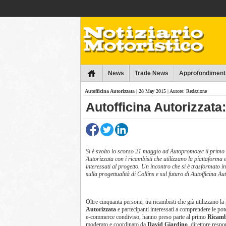
Collins
News
Trade News
Approfondiment
Autofficina Autorizzata
| 28 May 2015 | Autore: Redazione
Autofficina Autorizzata:
Si è svolto lo scorso 21 maggio ad Autopromotec il primo 
Autorizzata con i ricambisti che utilizzano la piattaforma 
interessati al progetto. Un incontro che si è trasformato 
sulla progettualità di Collins e sul futuro di Autofficina Au
Oltre cinquanta persone, tra ricambisti che già utilizzano la
Autorizzata
e partecipanti interessati a comprendere le pot
e-commerce condiviso, hanno preso parte al primo
Ricambi
moderato e coordinato da
David Giardino
, direttore respo