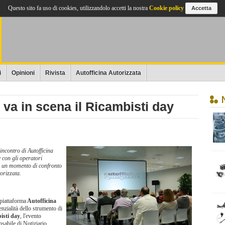
Questo sito fa uso di cookies, utilizzandolo accetti la nostra
Cookie policy
Accetta
i
Opinioni
Rivista
Autofficina Autorizzata
 va in scena il Ricambisti day
incontro di Autofficina
e con gli operatori
in un momento di confronto
torizzata.
 piattaforma
Autofficina
enzialità dello strumento di
sti day
, l'evento
nsabile di Notiziario