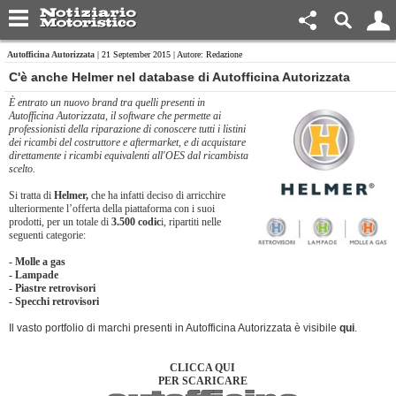
Autofficina Autorizzata
| 21 September 2015 | Autore: Redazione
C'è anche Helmer nel database di Autofficina Autorizzata
È entrato un nuovo brand tra quelli presenti in
Autofficina Autorizzata, il software che permette ai
professionisti della riparazione di conoscere tutti i listini
dei ricambi del costruttore e aftermarket, e di acquistare
direttamente i ricambi equivalenti all'OES dal ricambista
scelto.
Si tratta di
Helmer,
che ha infatti deciso di arricchire
ulteriormente l’offerta della piattaforma con i suoi
prodotti, per un totale di
3.500 codic
i, ripartiti nelle
seguenti categorie:
- Molle a gas
- Lampade
- Piastre retrovisori
- Specchi retrovisori
Il vasto portfolio di marchi presenti in Autofficina Autorizzata è visibile
qui
.
CLICCA QUI
PER SCARICARE