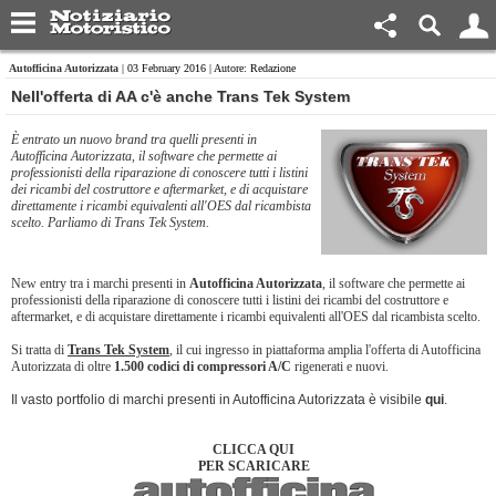
Autofficina Autorizzata
| 03 February 2016 | Autore: Redazione
Nell'offerta di AA c'è anche Trans Tek System
È entrato un nuovo brand tra quelli presenti in
Autofficina Autorizzata, il software che permette ai
professionisti della riparazione di conoscere tutti i listini
dei ricambi del costruttore e aftermarket, e di acquistare
direttamente i ricambi equivalenti all'OES dal ricambista
scelto. Parliamo di Trans Tek System.
New entry tra i marchi presenti in
Autofficina Autorizzata
, il software che permette ai
professionisti della riparazione di conoscere tutti i listini dei ricambi del costruttore e
aftermarket, e di acquistare direttamente i ricambi equivalenti all'OES dal ricambista scelto.
Si tratta di
Trans Tek System
, il cui ingresso in piattaforma amplia l'offerta di Autofficina
Autorizzata di oltre
1.500 codici
di compressori A/C
rigenerati e nuovi.
Il vasto portfolio di marchi presenti in Autofficina Autorizzata è visibile
qui
.
CLICCA QUI
PER SCARICARE