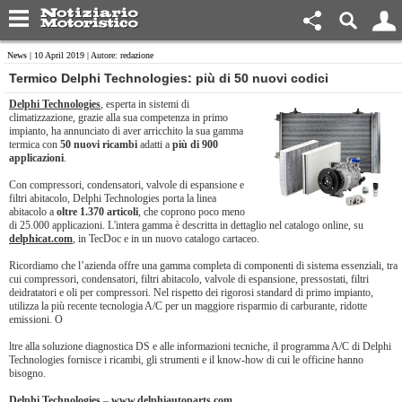
News
| 10 April 2019 | Autore: redazione
Termico Delphi Technologies: più di 50 nuovi codici
Delphi Technologies
, esperta in sistemi di
climatizzazione, grazie alla sua competenza in primo
impianto, ha annunciato di aver arricchito la sua gamma
termica con
50 nuovi ricambi
adatti a
più di 900
applicazioni
.
Con compressori, condensatori, valvole di espansione e
filtri abitacolo, Delphi Technologies porta la linea
abitacolo a
oltre 1.370 articoli
, che coprono poco meno
di 25.000 applicazioni. L'intera gamma è descritta in dettaglio nel catalogo online, su
delphicat.com
, in TecDoc e in un nuovo catalogo cartaceo.
Ricordiamo che l’azienda offre una gamma completa di componenti di sistema essenziali, tra
cui compressori, condensatori, filtri abitacolo, valvole di espansione, pressostati, filtri
deidratatori e oli per compressori. Nel rispetto dei rigorosi standard di primo impianto,
utilizza la più recente tecnologia A/C per un maggiore risparmio di carburante, ridotte
emissioni. O
ltre alla soluzione diagnostica DS e alle informazioni tecniche, il programma A/C di Delphi
Technologies fornisce i ricambi, gli strumenti e il know-how di cui le officine hanno
bisogno.
Delphi Technologies
–
www.delphiautoparts.com