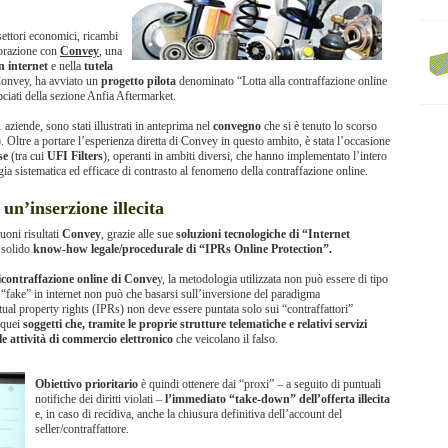
 settori economici, ricambi
borazione con
Convey
, una
n internet
e nella
tutela
onvey, ha avviato un
progetto pilota
denominato “Lotta alla contraffazione online
iati della sezione Anfia Aftermarket.
1 aziende, sono stati illustrati in anteprima nel
convegno
che si è tenuto lo scorso
ltre a portare l’esperienza diretta di Convey in questo ambito, è stata l’occasione
se
(tra cui
UFI Filters
), operanti in ambiti diversi, che hanno implementato l’intero
gia sistematica ed efficace di contrasto al fenomeno della contraffazione online.
n’inserzione illecita
oni risultati
Convey
, grazie alle sue
soluzioni tecnologiche di “Internet
 solido
know-how legale/procedurale di “IPRs Online Protection”.
ticontraffazione online di Conve
y, la metodologia utilizzata non può essere di tipo
oni “fake” in internet non può che basarsi sull’inversione del paradigma
ectual property rights (IPRs) non deve essere puntata solo sui “contraffattori”
 quei
soggetti che, tramite le proprie strutture telematiche e relativi servizi
le attività di commercio elettronico
che veicolano il falso.
Obiettivo prioritario
è quindi ottenere dai “proxi” – a seguito di puntuali
notifiche dei diritti violati –
l’immediato “take-down” dell’offerta illecita
e, in caso di recidiva, anche la chiusura definitiva dell’account del
seller/contraffattore.