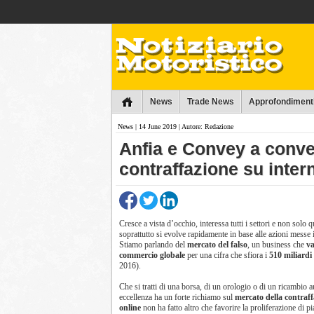
Collins
News
Trade News
Approfondiment
News
| 14 June 2019 | Autore: Redazione
Anfia e Convey a conveg
contraffazione su inter
Cresce a vista d’occhio, interessa tutti i settori e non solo q
soprattutto si evolve rapidamente in base alle azioni messe i
Stiamo parlando del
mercato del falso
, un business che
va
commercio globale
per una cifra che sfiora i
510 miliardi 
2016).
Che si tratti di una borsa, di un orologio o di un ricambio au
eccellenza ha un forte richiamo sul
mercato della contraf
online
non ha fatto altro che favorire la proliferazione di 