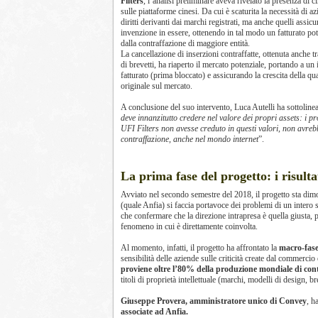
Filters
, l’analisi preliminare aveva rivelato la presenza di c
sulle piattaforme cinesi. Da cui è scaturita la necessità di a
diritti derivanti dai marchi registrati, ma anche quelli assicur
invenzione in essere, ottenendo in tal modo un fatturato pot
dalla contraffazione di maggiore entità.
La cancellazione di inserzioni contraffatte, ottenuta anche 
di brevetti, ha riaperto il mercato potenziale, portando a un
fatturato (prima bloccato) e assicurando la crescita della qua
originale sul mercato.
A conclusione del suo intervento, Luca Autelli ha sottoline
deve innanzitutto credere nel valore dei propri assets: i pr
UFI Filters non avesse creduto in questi valori, non avreb
contraffazione, anche nel mondo internet
”.
La prima fase del progetto: i risulta
Avviato nel secondo semestre del 2018, il progetto sta dim
(quale Anfia) si faccia portavoce dei problemi di un intero 
che confermare che la direzione intrapresa è quella giusta, 
fenomeno in cui è direttamente coinvolta.
Al momento, infatti, il progetto ha affrontato la
macro-fase 
sensibilità delle aziende sulle criticità create dal commercio
proviene oltre l’80% della produzione mondiale di cont
titoli di proprietà intellettuale (marchi, modelli di design,
Giuseppe Provera, amministratore unico di Convey
, h
associate ad Anfia.