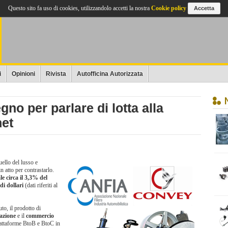
Questo sito fa uso di cookies, utilizzandolo accetti la nostra
Cookie policy
Accetta
i
Opinioni
Rivista
Autofficina Autorizzata
no per parlare di lotta alla
net
uello del lusso e
n atto per contrastarlo.
le circa il 3,3% del
di dollari
(dati riferiti al
to, il prodotto di
fazione
e il
commercio
piattaforme BtoB e BtoC in