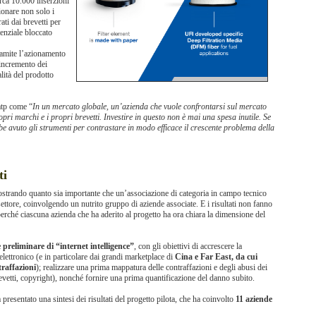
irca 10.000 inserzioni
zionare non solo i
ati dai brevetti per
enziale bloccato
tramite l’azionamento
 incremento dei
lità del prodotto
atp come “
In un mercato globale, un’azienda che vuole confrontarsi sul mercato
opri marchi e i propri brevetti. Investire in questo non è mai una spesa inutile. Se
be avuto gli strumenti per contrastare in modo efficace il crescente problema della
ti
ostrando quanto sia importante che un’associazione di categoria in campo tecnico
settore, coinvolgendo un nutrito gruppo di aziende associate. E i risultati non fanno
perché ciascuna azienda che ha aderito al progetto ha ora chiara la dimensione del
preliminare di “internet intelligence”
, con gli obiettivi di accrescere la
 elettronico (e in particolare dai grandi marketplace di
Cina e Far East, da cui
raffazioni
); realizzare una prima mappatura delle contraffazioni e degli abusi dei
 brevetti, copyright), nonché fornire una prima quantificazione del danno subito.
a presentato una sintesi dei risultati del progetto pilota, che ha coinvolto
11 aziende