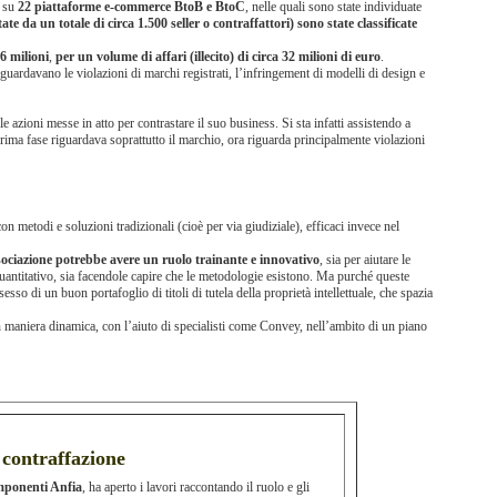
a su
22 piattaforme e-commerce BtoB e BtoC
, nelle quali sono state individuate
tate da un totale di circa 1.500 seller o contraffattori) sono state classificate
6 milioni
,
per un volume di affari (illecito) di circa 32 milioni di euro
.
iguardavano le violazioni di marchi registrati, l’infringement di modelli di design e
lle azioni messe in atto per contrastare il suo business. Si sta infatti assistendo a
prima fase riguardava soprattutto il marchio, ora riguarda principalmente violazioni
on metodi e soluzioni tradizionali (cioè per via giudiziale), efficaci invece nel
sociazione potrebbe avere un ruolo trainante e innovativo
, sia per aiutare le
uantitativo, sia facendole capire che le metodologie esistono. Ma purché queste
so di un buon portafoglio di titoli di tutela della proprietà intellettuale, che spazia
in maniera dinamica, con l’aiuto di specialisti come Convey, nell’ambito di un piano
a contraffazione
ponenti Anfia
, ha aperto i lavori raccontando il ruolo e gli