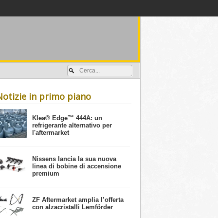
Accedi / registrati
Notizie in primo piano
​Klea® Edge™ 444A: un
refrigerante alternativo per
l'aftermarket
Nissens lancia la sua nuova
linea di bobine di accensione
premium
ZF Aftermarket amplia l’offerta
con alzacristalli Lemförder