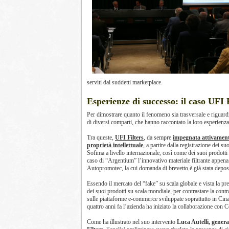
serviti dai suddetti marketplace.
Esperienze di successo: il caso UFI F
Per dimostrare quanto il fenomeno sia trasversale e riguardi
di diversi comparti, che hanno raccontato la loro esperienza
Tra queste,
UFI Filters
, da sempre
impegnata attivament
proprietà intellettuale
, a partire dalla registrazione dei s
Sofima a livello internazionale, così come dei suoi prodotti 
caso di “Argentium” l’innovativo materiale filtrante appena 
Autopromotec, la cui domanda di brevetto è già stata deposi
Essendo il mercato del “fake” su scala globale e vista la pr
dei suoi prodotti su scala mondiale, per contrastare la contr
sulle piattaforme e-commerce sviluppate soprattutto in Cina
quattro anni fa l’azienda ha iniziato la collaborazione con 
Come ha illustrato nel suo intervento
Luca Autelli, genera