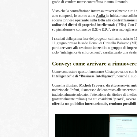
grado di vendere merce contraffatta in tutto il mondo.
Visto che la contraffazione interessa trasversalmente tutti i
auto compresi, lo scorso anno
Anfia
ha iniziato una colla
società torinese
operante nella lotta alla contraffazione i
online dei diritti di proprietà intellettuale
(IPRs). Con C
su piattaforme e-commerce B2B e B2C", riservato agli assoc
I risultati della prima fase del progetto, cui hanno aderito 1
11 giugno presso la sede Ucimu di Cinisello Balsamo (MI). O
per
dare voce alle testimonianze di un gruppo di impre
ciclo “intelligence & enforcement”, caratterizzato una strate
Convey: come arrivare a rimuovere u
Come contrastare questo fenomeno? Ci sta provando con bu
Intelligence” e di “Business Intelligence
”, nonché al suo
Come ha illustrato
Michele Provera
,
direttore servizi an
tradizionale. Infatti, il successo del contrasto alle inserzi
tradizionalmente adottato: l’attenzione del titolare di intell
(potenzialmente milioni) ma sui cosiddetti “
proxi
”, ovvero
offerti a un pubblico internazionale, rendono possibili 