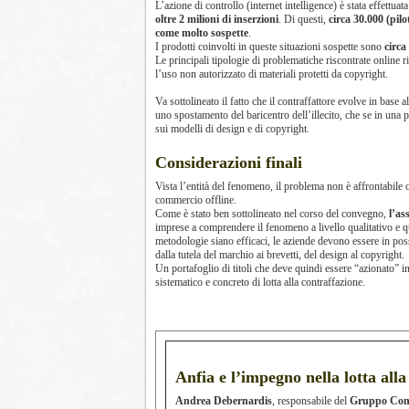
L’azione di controllo (internet intelligence) è stata effettuat
oltre 2 milioni di inserzioni
. Di questi,
circa 30.000 (pilo
come molto sospette
.
I prodotti coinvolti in queste situazioni sospette sono
circa 
Le principali tipologie di problematiche riscontrate online r
l’uso non autorizzato di materiali protetti da copyright.
Va sottolineato il fatto che il contraffattore evolve in base a
uno spostamento del baricentro dell’illecito, che se in una 
sui modelli di design e di copyright.
Considerazioni finali
Vista l’entità del fenomeno, il problema non è affrontabile c
commercio offline.
Come è stato ben sottolineato nel corso del convegno,
l’as
imprese a comprendere il fenomeno a livello qualitativo e q
metodologie siano efficaci, le aziende devono essere in posses
dalla tutela del marchio ai brevetti, del design al copyright.
Un portafoglio di titoli che deve quindi essere “azionato” 
sistematico e concreto di lotta alla contraffazione.
Anfia e l’impegno nella lotta all
Andrea Debernardis
, responsabile del
Gruppo Com