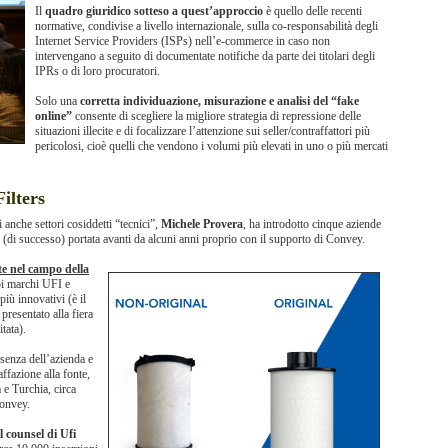
Il
quadro giuridico sotteso a quest’approccio
è quello delle recenti
normative, condivise a livello internazionale, sulla co-responsabilità degli
Internet Service Providers (ISPs) nell’e-commerce in caso non
intervengano a seguito di documentate notifiche da parte dei titolari degli
IPRs o di loro procuratori.
Solo una
corretta individuazione, misurazione e analisi del “fake
online”
consente di scegliere la migliore strategia di repressione delle
situazioni illecite e di focalizzare l’attenzione sui seller/contraffattori più
pericolosi, cioè quelli che vendono i volumi più elevati in uno o più mercati
ilters
 anche settori cosiddetti “tecnici”,
Michele Provera
, ha introdotto cinque aziende
 (di successo) portata avanti da alcuni anni proprio con il supporto di Convey.
e nel campo della
uoi marchi UFI e
più innovativi (è il
presentato alla fiera
tata).
esenza dell’azienda e
affazione alla fonte,
 e Turchia, circa
Convey.
l counsel di Ufi