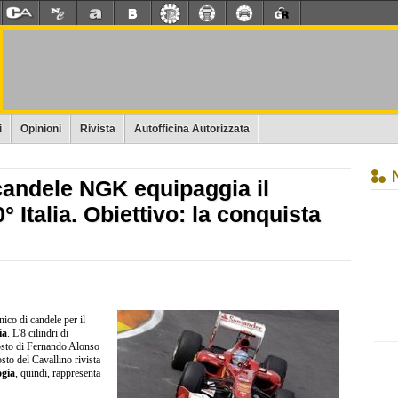
i
Opinioni
Rivista
Autofficina Autorizzata
 candele NGK equipaggia il
° Italia. Obiettivo: la conquista
nico di candele per il
ia
. L'8 cilindri di
posto di Fernando Alonso
to del Cavallino rivista
ogia
, quindi, rappresenta