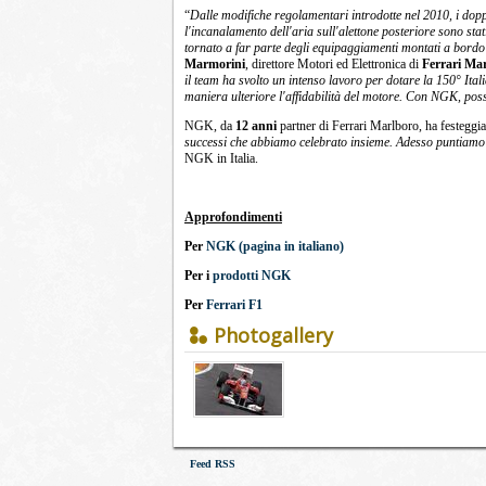
“
Dalle modifiche regolamentari introdotte nel 2010, i doppi
l'incanalamento dell'aria sull'alettone posteriore sono stati
tornato a far parte degli equipaggiamenti montati a bordo
Marmorini
, direttore Motori ed Elettronica di
Ferrari Ma
il team ha svolto un intenso lavoro per dotare la 150° Ital
maniera ulteriore l'affidabilità del motore. Con NGK, poss
NGK, da
12 anni
partner di Ferrari Marlboro, ha festeggi
successi che abbiamo celebrato insieme. Adesso puntiamo a
NGK in Italia.
Approfondimenti
Per
NGK (pagina in italiano)
Per i
prodotti NGK
Per
Ferrari F1
Photogallery
Feed RSS