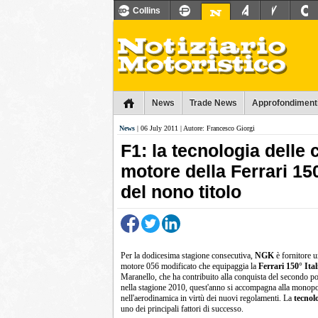
Collins
News
Trade News
Approfondiment
News
| 06 July 2011 | Autore: Francesco Giorgi
F1: la tecnologia delle
motore della Ferrari 150
del nono titolo
Per la dodicesima stagione consecutiva,
NGK
è fornitore u
motore 056 modificato che equipaggia la
Ferrari 150° Ital
Maranello, che ha contribuito alla conquista del secondo 
nella stagione 2010, quest'anno si accompagna alla monopos
nell'aerodinamica in virtù dei nuovi regolamenti. La
tecnol
uno dei principali fattori di successo.