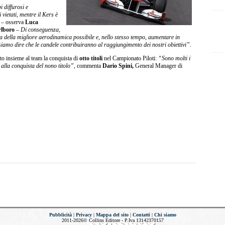
 diffurosi e
 vietati, mentre il Kers è
– osserva
Luca
rlboro
–
Di conseguenza,
ia della migliore aerodinamica possibile e, nello stesso tempo, aumentare in
iamo dire che le candele contribuiranno al raggiungimento dei nostri obiettivi”.
ato insieme al team la conquista di
otto titoli
nel Campionato Piloti:
“Sono molti i
lla conquista del nono titolo”,
commenta
Dario Spini,
General Manager di
Pubblicità
|
Privacy
|
Mappa del sito
|
Contatti
|
Chi siamo
2011-2026© Collins Editore - P.Iva 13142370157