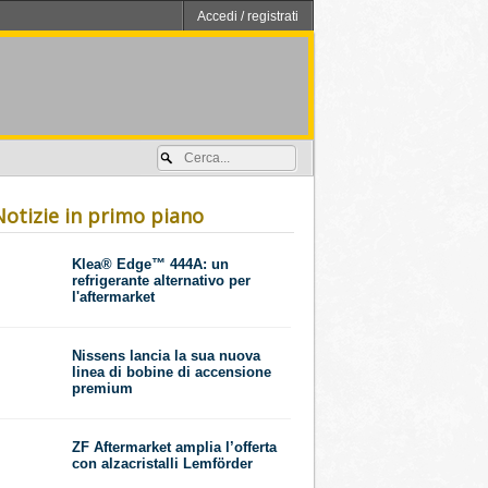
Accedi / registrati
Notizie in primo piano
​Klea® Edge™ 444A: un
refrigerante alternativo per
l'aftermarket
Nissens lancia la sua nuova
linea di bobine di accensione
premium
ZF Aftermarket amplia l’offerta
con alzacristalli Lemförder