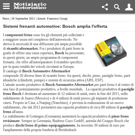
News
| 26 September 2011 | Autore: Francesco Giorgi
Sistemi frenanti automotive: Bosch amplia l'offerta
I
componenti freno
sono fra gli elementi più sollecitati e
a maggiore usura nel complesso dell'autoveicolo. Ne
deriva la necessità di una diffusione più ampia possibile
di
ricambi aftermarket.
Fra i produttori di parti freno in
grado di offrire una vasta copertura,
Bosch
ha presentato,
in questi giorni, un ampio programma di componenti
frenanti, che offre all'autoriparatore il ricambio specifico
per la quasi totalità dei veicoli circolanti in Europa.
Il catalogo di
Bosch Automotive Aftermarket
comprende 26 diverse linee di ricambi freno: fra questi, dischi, pinze, pastiglie freno, parti
idrauliche (cilindretti, pompe) e sistemi di sicurezza attiva (ABS, ESP).
L'attuale assetto produttivo di
Bosch Automotive Aftermarket
per parti freno è al centro di
una fase di potenziamento produttivo, a livello mondiale, . La capacità produttiva di
pastiglie
freno Bosch
è destinata ad aumentare di 12 milioni di unità, entro la fine del 2011, nello
stabilimento di Juarez (Messico) e di 4 milioni di unità presso gli impianti di produzione
cinesi. Proprio in Cina, a Nanjing (Nanchino), è prevista la realizzazione di un nuovo
stabilimento, che dal 2013 permetterà una capacità produttiva di circa 80 milioni di
pastiglie
freno
all'anno.
Lo stabilimento di Gottingen (Germania) aumenterà la capacità produttiva di
pinze freno
revisionate
. Sempre in Germania, Buderus Guss GmbH, azienda del Gruppo Bosch che
produce
dischi freno di primo equipaggiamento
, ha investito 36 milioni di euro per
l'ampliamento della propria fonderia di Breidenbach.