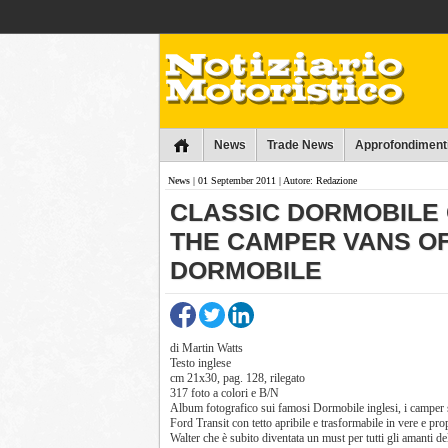
Collins
News
Trade News
Approfondiment
News
| 01 September 2011 | Autore: Redazione
CLASSIC DORMOBILE 
THE CAMPER VANS O
DORMOBILE
di Martin Watts
Testo inglese
cm 21x30, pag. 128, rilegato
317 foto a colori e B/N
Album fotografico sui famosi Dormobile inglesi, i campe
Ford Transit con tetto apribile e trasformabile in vere e p
Walter che è subito diventata un must per tutti gli amanti del