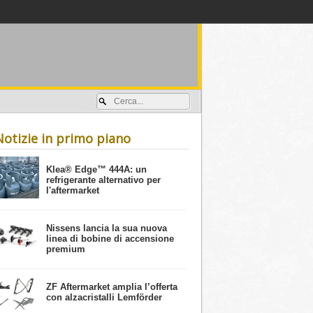
Accedi / registrati
Notizie in primo piano
​Klea® Edge™ 444A: un
refrigerante alternativo per
l'aftermarket
Nissens lancia la sua nuova
linea di bobine di accensione
premium
ZF Aftermarket amplia l’offerta
con alzacristalli Lemförder