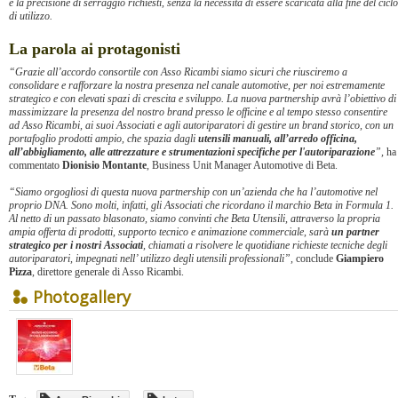
e la precisione di serraggio richiesti, senza la necessità di essere scaricata alla fine del ciclo
di utilizzo.
La parola ai protagonisti
“Grazie all’accordo consortile con Asso Ricambi siamo sicuri che riusciremo a
consolidare e rafforzare la nostra presenza nel canale automotive, per noi estremamente
strategico e con elevati spazi di crescita e sviluppo. La nuova partnership avrà l’obiettivo di
massimizzare la presenza del nostro brand presso le officine e al tempo stesso consentire
ad Asso Ricambi, ai suoi Associati e agli autoriparatori di gestire un brand storico, con un
portafoglio prodotti ampio, che spazia dagli
utensili manuali, all’arredo officina,
all’abbigliamento, alle attrezzature e strumentazioni specifiche per l'autoriparazione
”,
ha
commentato
Dionisio Montante
, Business Unit Manager Automotive di Beta.
“Siamo orgogliosi di questa nuova partnership con un’azienda che ha l’automotive nel
proprio DNA. Sono molti, infatti, gli Associati che ricordano il marchio Beta in Formula 1.
Al netto di un passato blasonato, siamo convinti che Beta Utensili, attraverso la propria
ampia offerta di prodotti, supporto tecnico e animazione commerciale, sarà
un partner
strategico per i nostri Associati
, chiamati a risolvere le quotidiane richieste tecniche degli
autoriparatori, impegnati nell’ utilizzo degli utensili professionali”,
conclude
Giampiero
Pizza
, direttore generale di Asso Ricambi.
Photogallery