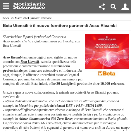
News
| 26 March 2024 | Autore: redazione
​Beta Utensili è il nuovo fornitore partner di Asso Ricambi
Si arricchisce il panel fornitori del Consorzio
Assoricambi, che ha siglato una nuova partnership con
Beta Utensili.
Asso Ricambi
annuncia oggi di aver siglato un nuovo
accordo con
Beta Utensili
, azienda specializzata nella
produzione e commercializzazione di
utensileria
professionale
per il mercato automotive e l’Industria. Da
oggi, dunque, le officine e i ricambisti associati legati al
Consorzio potranno beneficiare di una gamma sempre più
completa di utensili: Beta, infatti, offre
30 famiglie di prodotti e oltre 16.000 referenze
.
Grazie a questa nuova collaborazione, le aziende associate di Asso Ricambi potranno
avvalersi di:
- offerta dedicata all’automotive, che include attrezzature all’avanguardia, come ad
esempio la
Macchina per pulizia dei sistemi DPF e FAP - BETA 1899
;
- capacità dell’efficiente dipartimento ricerca e sviluppo di Beta Utensili che permette di
immettere sul mercato in maniera costante nuovi modelli testati e performanti, come ad
esempio la
chiave dinamometrica 666 Zero-Reset
, recentemente lanciata a livello globale.
La principale novità della 666 Zero-Reset, chiave dinamometrica per il serraggio
controllato di viti e bulloni, è la capacità di garantire il numero di cicli, la durata nel tempo