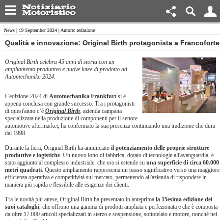
News
| 19 September 2024 | Autore: redazione
Qualità e innovazione: Original Birth protagonista a Francoforte
Original Birth celebra 45 anni di storia con un
ampliamento produttivo e nuove linee di prodotto ad
Automechanika 2024.
L'edizione 2024 di
Automechanika Frankfurt
si è
appena conclusa con grande successo. Tra i protagonisti
di quest'anno c’è
Original Birth
, azienda campana
specializzata nella produzione di componenti per il settore
automotive aftermarket, ha confermato la sua presenza continuando una tradizione che dura
dal 1998.
Durante la fiera, Original Birth ha annunciato
il potenziamento delle proprie strutture
produttive e logistiche
. Un nuovo lotto di fabbrica, dotato di tecnologie all'avanguardia, è
stato aggiunto al complesso industriale, che ora si estende su
una superficie di circa 60.000
metri quadrati
. Questo ampliamento rappresenta un passo significativo verso una maggiore
efficienza operativa e competitività sul mercato, permettendo all'azienda di rispondere in
maniera più rapida e flessibile alle esigenze dei clienti.
Tra le novità più attese, Original Birth ha presentato in anteprima
la 15esima edizione dei
suoi cataloghi
, che offrono una gamma di prodotti ampliata e perfezionata e che è composta
da oltre 17.000 articoli specializzati in sterzo e sospensione, sottotelaio e motore, nonché nei