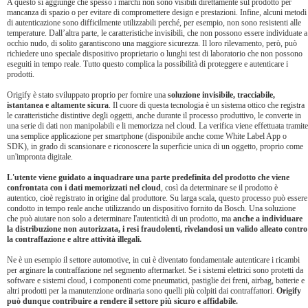
A questo si aggiunge che spesso i marchi non sono visibili direttamente sul prodotto per
mancanza di spazio o per evitare di compromettere design e prestazioni. Infine, alcuni metodi
di autenticazione sono difficilmente utilizzabili perché, per esempio, non sono resistenti alle
temperature. Dall’altra parte, le caratteristiche invisibili, che non possono essere individuate a
occhio nudo, di solito garantiscono una maggiore sicurezza. Il loro rilevamento, però, può
richiedere uno speciale dispositivo proprietario o lunghi test di laboratorio che non possono
eseguiti in tempo reale. Tutto questo complica la possibilità di proteggere e autenticare i
prodotti.
Origify è stato sviluppato proprio per fornire una
soluzione invisibile, tracciabile,
istantanea e altamente sicura
. Il cuore di questa tecnologia è un sistema ottico che registra
le caratteristiche distintive degli oggetti, anche durante il processo produttivo, le converte in
una serie di dati non manipolabili e li memorizza nel cloud. La verifica viene effettuata tramite
una semplice applicazione per smartphone (disponibile anche come White Label App o
SDK), in grado di scansionare e riconoscere la superficie unica di un oggetto, proprio come
un'impronta digitale.
L'utente viene guidato a inquadrare una parte predefinita del prodotto che viene
confrontata con i dati memorizzati nel cloud
, così da determinare se il prodotto è
autentico, cioè registrato in origine dal produttore. Su larga scala, questo processo può essere
condotto in tempo reale anche utilizzando un dispositivo fornito da Bosch. Una soluzione
che può aiutare non solo a determinare l'autenticità di un prodotto, ma
anche a individuare
la distribuzione non autorizzata, i resi fraudolenti, rivelandosi un valido alleato contro
la contraffazione e altre attività illegali.
Ne è un esempio il settore automotive, in cui è diventato fondamentale autenticare i ricambi
per arginare la contraffazione nel segmento aftermarket. Se i sistemi elettrici sono protetti da
software e sistemi cloud, i componenti come pneumatici, pastiglie dei freni, airbag, batterie e
altri prodotti per la manutenzione ordinaria sono quelli più colpiti dai contraffattori.
Origify
può dunque contribuire a rendere il settore più sicuro e affidabile.