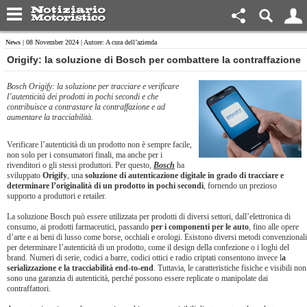
News
| 08 November 2024 | Autore: A cura dell’azienda
​Origify: la soluzione di Bosch per combattere la contraffazione
Bosch Origify: la soluzione per tracciare e verificare
l’autenticità dei prodotti in pochi secondi e che
contribuisce a contrastare la contraffazione e ad
aumentare la tracciabilità.
Verificare l’autenticità di un prodotto non è sempre facile,
non solo per i consumatori finali, ma anche per i
rivenditori o gli stessi produttori. Per questo,
Bosch
ha
sviluppato
Origify
, una
soluzione di autenticazione digitale in grado di tracciare e
determinare l’originalità di un prodotto in pochi secondi
, fornendo un prezioso
supporto a produttori e retailer.
La soluzione Bosch può essere utilizzata per prodotti di diversi settori, dall’elettronica di
consumo, ai prodotti farmaceutici, passando
per i componenti per le auto
, fino alle opere
d’arte e ai beni di lusso come borse, occhiali e orologi. Esistono diversi metodi convenzionali
per determinare l’autenticità di un prodotto, come il design della confezione o i loghi del
brand. Numeri di serie, codici a barre, codici ottici e radio criptati consentono invece l
a
serializzazione e la tracciabilità end-to-end
. Tuttavia, le caratteristiche fisiche e visibili non
sono una garanzia di autenticità, perché possono essere replicate o manipolate dai
contraffattori.