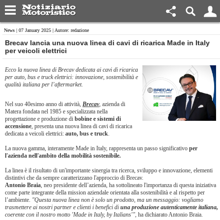
News
| 07 January 2025 | Autore: redazione
Brecav lancia una nuova linea di cavi di ricarica Made in Italy
per veicoli elettrici
Ecco la nuova linea di Brecav dedicata ai cavi di ricarica
per auto, bus e truck elettrici: innovazione, sostenibilità e
qualità italiana per l’aftermarket.
Nel suo 40esimo anno di attività,
Brecav
, azienda di
Matera fondata nel 1985 e specializzata nella
progettazione e produzione di
bobine e sistemi di
accensione
, presenta una nuova linea di cavi di ricarica
dedicata a veicoli elettrici:
auto, bus e truck
.
La nuova gamma, interamente Made in Italy, rappresenta un passo significativo
per
l'azienda nell'ambito della mobilità sostenibile.
La linea è il risultato di un'importante sinergia tra ricerca, sviluppo e innovazione, elementi
distintivi che da sempre caratterizzano l'approccio di Brecav.
Antonio Braia
, neo presidente dell’azienda, ha sottolineato l'importanza di questa iniziativa
come parte integrante della mission aziendale orientata alla sostenibilità e al rispetto per
l’ambiente.
"Questa nuova linea non è solo un prodotto, ma un messaggio: vogliamo
trasmettere ai nostri partner e clienti i benefici di
una produzione autenticamente italiana,
coerente con il nostro motto 'Made in Italy, by Italians'",
ha dichiarato Antonio Braia.