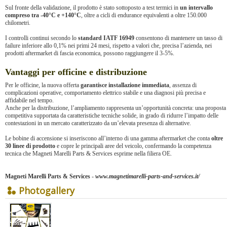
Sul fronte della validazione, il prodotto è stato sottoposto a test termici in
un intervallo
compreso tra -40°C e +140°C
, oltre a cicli di endurance equivalenti a oltre 150.000
chilometri.
I controlli continui secondo lo
standard IATF 16949
consentono di mantenere un tasso di
failure inferiore allo 0,1% nei primi 24 mesi, rispetto a valori che, precisa l’azienda, nei
prodotti aftermarket di fascia economica, possono raggiungere il 3-5%.
Vantaggi per officine e distribuzione
Per le officine, la nuova offerta
garantisce installazione immediata
, assenza di
complicazioni operative, comportamento elettrico stabile e una diagnosi più precisa e
affidabile nel tempo.
Anche per la distribuzione, l’ampliamento rappresenta un’opportunità concreta: una proposta
competitiva supportata da caratteristiche tecniche solide, in grado di ridurre l’impatto delle
contestazioni in un mercato caratterizzato da un’elevata presenza di alternative.
Le bobine di accensione si inseriscono all’interno di una gamma aftermarket che conta
oltre
30 linee di prodotto
e copre le principali aree del veicolo, confermando la competenza
tecnica che Magneti Marelli Parts & Services esprime nella filiera OE.
Magneti Marelli Parts & Services
-
www.magnetimarelli-parts-and-services.it/
Photogallery