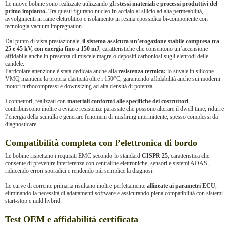
Le nuove bobine sono realizzate utilizzando gli
stessi materiali e processi produttivi del
primo impianto.
Tra questi figurano nucleo in acciaio al silicio ad alta permeabilità,
avvolgimenti in rame elettrolitico e isolamento in resina epossidica bi-componente con
tecnologia vacuum impregnation.
Dal punto di vista prestazionale,
il sistema assicura un’erogazione stabile compresa tra
25 e 45 kV, con energia fino a 150 mJ
, caratteristiche che consentono un’accensione
affidabile anche in presenza di miscele magre o depositi carboniosi sugli elettrodi delle
candele.
Particolare attenzione è stata dedicata anche alla
resistenza termica:
lo stivale in silicone
VMQ mantiene la propria elasticità oltre i 150°C, garantendo affidabilità anche sui moderni
motori turbocompressi e downsizing ad alta densità di potenza.
I connettori, realizzati con
materiali conformi alle specifiche dei costruttori
,
contribuiscono inoltre a evitare resistenze parassite che possono alterare il dwell time, ridurre
l’energia della scintilla e generare fenomeni di misfiring intermittente, spesso complessi da
diagnosticare.
Compatibilità completa con l’elettronica di bordo
Le bobine rispettano i requisiti EMC secondo lo standard
CISPR 25
, caratteristica che
consente di prevenire interferenze con centraline elettroniche, sensori e sistemi ADAS,
riducendo errori sporadici e rendendo più semplice la diagnosi.
Le curve di corrente primaria risultano inoltre perfettamente
allineate ai parametri ECU
,
eliminando la necessità di adattamenti software e assicurando piena compatibilità con sistemi
start-stop e mild hybrid.
Test OEM e affidabilità certificata