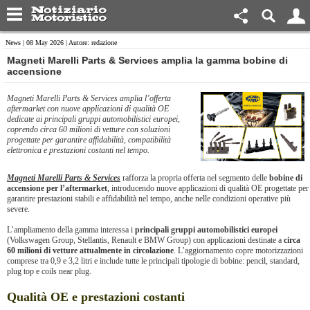
News
| 08 May 2026 | Autore: redazione
​Magneti Marelli Parts & Services amplia la gamma bobine di
accensione
Magneti Marelli Parts & Services amplia l’offerta
aftermarket con nuove applicazioni di qualità OE
dedicate ai principali gruppi automobilistici europei,
coprendo circa 60 milioni di vetture con soluzioni
progettate per garantire affidabilità, compatibilità
elettronica e prestazioni costanti nel tempo.
Magneti Marelli Parts & Services
rafforza la propria offerta nel segmento delle
bobine di
accensione per l’aftermarket
, introducendo nuove applicazioni di qualità OE progettate per
garantire prestazioni stabili e affidabilità nel tempo, anche nelle condizioni operative più
severe.
L’ampliamento della gamma interessa i
principali gruppi automobilistici europei
(Volkswagen Group, Stellantis, Renault e BMW Group) con applicazioni destinate a
circa
60 milioni di vetture attualmente in circolazione
. L’aggiornamento copre motorizzazioni
comprese tra 0,9 e 3,2 litri e include tutte le principali tipologie di bobine: pencil, standard,
plug top e coils near plug.
Qualità OE e prestazioni costanti