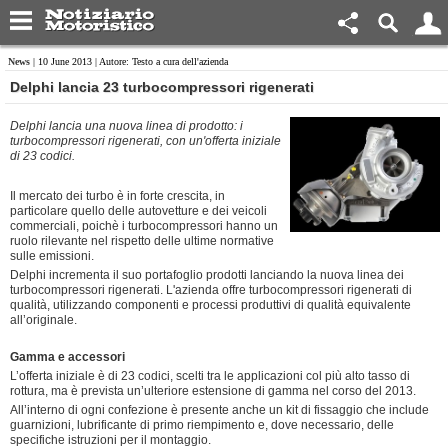
News
| 10 June 2013 | Autore: Testo a cura dell'azienda
Delphi lancia 23 turbocompressori rigenerati
Delphi lancia una nuova linea di prodotto: i
turbocompressori rigenerati, con un'offerta iniziale
di 23 codici.
Il mercato dei turbo è in forte crescita, in
particolare quello delle autovetture e dei veicoli
commerciali, poichè i turbocompressori hanno un
ruolo rilevante nel rispetto delle ultime normative
sulle emissioni.
Delphi incrementa il suo portafoglio prodotti lanciando la nuova linea dei
turbocompressori rigenerati. L'azienda offre turbocompressori rigenerati di
qualità, utilizzando componenti e processi produttivi di qualità equivalente
all’originale.
Gamma e accessori
L’offerta iniziale è di 23 codici, scelti tra le applicazioni col più alto tasso di
rottura, ma è prevista un’ulteriore estensione di gamma nel corso del 2013.
All’interno di ogni confezione è presente anche un kit di fissaggio che include
guarnizioni, lubrificante di primo riempimento e, dove necessario, delle
specifiche istruzioni per il montaggio.