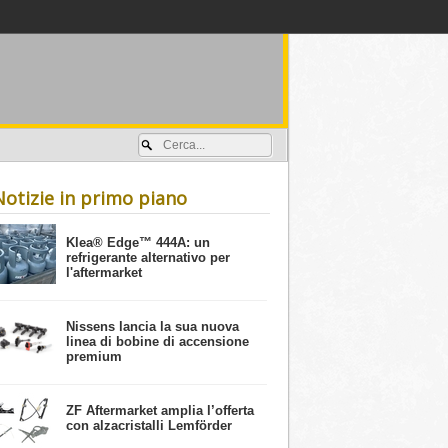
Accedi / registrati
Notizie in primo piano
​Klea® Edge™ 444A: un
refrigerante alternativo per
l'aftermarket
Nissens lancia la sua nuova
linea di bobine di accensione
premium
ZF Aftermarket amplia l’offerta
con alzacristalli Lemförder