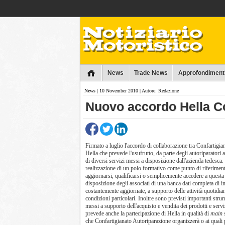
Collins
News
Trade News
Approfondiment
News
| 10 November 2010 | Autore: Redazione
Nuovo accordo Hella Co
Firmato a luglio l'accordo di collaborazione tra Confartigi
Hella che prevede l'usufrutto, da parte degli autoriparatori 
di diversi servizi messi a disposizione dall'azienda tedesca.
realizzazione di un polo formativo come punto di riferimen
aggiornarsi, qualificarsi o semplicemente accedere a questa
disposizione degli associati di una banca dati completa di i
costantemente aggiornate, a supporto delle attività quotidian
condizioni particolari. Inoltre sono previsti importanti strum
messi a supporto dell'acquisto e vendita dei prodotti e serv
prevede anche la partecipazione di Hella in qualità di
main 
che Confartigianato Autoriparazione organizzerà o ai quali 