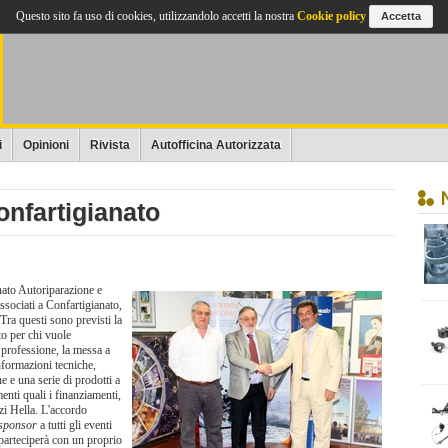
Questo sito fa uso di cookies, utilizzandolo accetti la nostra
Cookie policy
Accetta
i
Opinioni
Rivista
Autofficina Autorizzata
nfartigianato
anato Autoriparazione e
associati a Confartigianato,
 Tra questi sono previsti la
to per chi vuole
 professione, la messa a
nformazioni tecniche,
e e una serie di prodotti a
enti quali i finanziamenti,
izi Hella. L'accordo
sponsor
a tutti gli eventi
parteciperà con un proprio