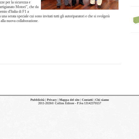
zze per la sicurezza e
rtigianato Motori”, che da
mio d'Italia di F1 a
na serata speciale cui sono invitati tutti gli autoriparatori e che si svolgerà
 alla nuova collaborazione.
Pubblicità
|
Privacy
|
Mappa del sito
|
Contatti
|
Chi siamo
2011-2026© Collins Editore - P.Iva 13142370157