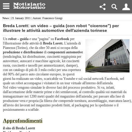
News
| 21 January 2011 | Autore: Francesco Giorgi
Breda Lorett: un video – guida (con robot “cicerone”) per
illustrare le attività automotive dell'azienda torinese
Un
robot – guida
e una “pagina” su
Facebook
per
l'illustrazione delle attività di
Breda Lorett.
L'azienda di
Pianezza (Torino), che da oltre 50 anni si occupa della
produzione e distribuzione
di
componenti automotive
(tendicinghia, kit distribuzione, cuscinetti reggispinta per
autovetture, autocarri e macchine agricole, kit cuscinetti
ruota, cuscinetti e tasselli per ammortizzatori, damper),
con un catalogo di più di 3 mila codici per una copertura
del 90% del parco auto circolante europeo, in questi
giorni ha realizzato un video, scaricabile su Youtube e sul social network Facebook, nel
quale un robot accompagna i visitatori in un tour virtuale all'interno dell'azienda.
Nel video vengono simulate le diverse fasi del processo produttivo. Si va, infatti,
dall'accettazione delle materie prime e dei semilavorati, al controllo qualità sui materiali da
immagazzinare nei 1200 metri quadri del magazzino dell'azienda; per passare alla fase di
produzione vera e propria (la filiera che comprende tornitura, assemblaggio, marcatura laser),
all'invio dei lavorati nel magazzino prodotti finiti, al packaging per la spedizione o il
posizionamento a scaffale.
Approfondimenti
il sito di
Breda Lorett