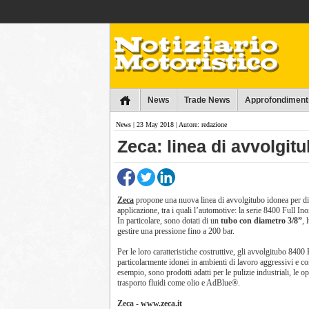
Collins
News
Trade News
Approfondiment
News
| 23 May 2018 | Autore: redazione
Zeca: linea di avvolgit
Zeca
propone una nuova linea di avvolgitubo idonea per di
applicazione, tra i quali l’automotive: la serie 8400 Full Ino
In particolare, sono dotati di un
tubo con diametro 3/8”
, 
gestire una pressione fino a 200 bar.
Per le loro caratteristiche costruttive, gli avvolgitubo 8400 
particolarmente idonei in ambienti di lavoro aggressivi e c
esempio, sono prodotti adatti per le pulizie industriali, le op
trasporto fluidi come olio e AdBlue®.
Zeca
-
www.zeca.it