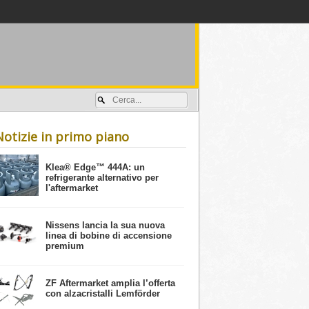
Accedi / registrati
Notizie in primo piano
​Klea® Edge™ 444A: un
refrigerante alternativo per
l'aftermarket
Nissens lancia la sua nuova
linea di bobine di accensione
premium
ZF Aftermarket amplia l’offerta
con alzacristalli Lemförder