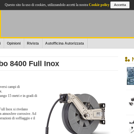
Questo sito fa uso di cookies, utilizzandolo accetti la nostra
Cookie policy
Accetta
i
Opinioni
Rivista
Autofficina Autorizzata
ubo 8400 Full Inox
versi campi di
x.
lungo 15 metri e in gradi di
Full Inox si rivelano
on atmosfere corrosive. Ad
erazioni di soffiaggio e il