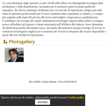
La concentrazione degli operatori a tutti i livelli della filiera sta ridisegnando la mappa della
produzione e della distribuzione, lasciando per il momento quasi invariata quella dei
riparatori, che dovrà comunque strutturarsi per un mercato di riparazione sempre più nelle
mani di operatori professionali per il nuovo immatricolato soprattutto se elettrico, o sempre
più esigente nelle mani del privato alla ricerca del miglior compromesso qualità/prezzo.
Confidiamo che il tempo dei rapidi cambiamenti tecnologici imposti dalla politica ecologica
possa raffreddare gli ingenui e miopi entusiasmi nell’affidarsi alle batterie cinesi alimentate
da elettricità prodotta dal metano russo, lasciando alla industria europea il tempo di trovare le
soluzioni tecnologiche migliori per la trazione dei veicoli in relazione alle risorse disponibili e
anche alla loro facilità di reperimento.
Photogallery
2011-2026© Collins Editore - P.Iva 13142370157
Questo sito fa uso di cookies, utilizzandolo accetti la nostra
Cookie policy
Accetta