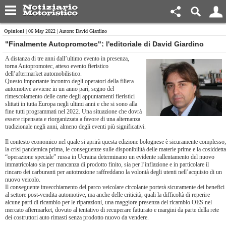
Opinioni
| 06 May 2022 | Autore: David Giardino
"Finalmente Autopromotec": l'editoriale di David Giardino
A distanza di tre anni dall’ultimo evento in presenza,
torna Autopromotec, atteso evento fieristico
dell’aftermarket automobilistico.
Questo importante incontro degli operatori della filiera
automotive avviene in un anno pari, segno del
rimescolamento delle carte degli appuntamenti fieristici
slittati in tutta Europa negli ultimi anni e che si sono alla
fine tutti programmati nel 2022. Una situazione che dovrà
essere ripensata e riorganizzata a favore di una alternanza
tradizionale negli anni, almeno degli eventi più significativi.
Il contesto economico nel quale si aprirà questa edizione bolognese è sicuramente complesso;
la crisi pandemica prima, le conseguenze sulle disponibilità delle materie prime e la cosiddetta
“operazione speciale” russa in Ucraina determinano un evidente rallentamento del nuovo
immatricolato sia per mancanza di prodotto finito, sia per l’inflazione e in particolare il
rincaro dei carburanti per autotrazione raffreddano la volontà degli utenti nell’acquisto di un
nuovo veicolo.
Il conseguente invecchiamento del parco veicolare circolante porterà sicuramente dei benefici
al settore post-vendita automotive, ma anche delle criticità, quali la difficoltà di reperire
alcune parti di ricambio per le riparazioni, una maggiore presenza del ricambio OES nel
mercato aftermarket, dovuto al tentativo di recuperare fatturato e margini da parte della rete
dei costruttori auto rimasti senza prodotto nuovo da vendere.