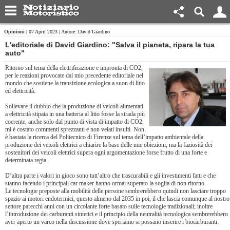
Opinioni
| 07 April 2023 | Autore: David Giardino
L'editoriale di David Giardino: "​Salva il pianeta, ripara la tua
auto"
Ritorno sul tema della elettrificazione e impronta di CO2,
per le reazioni provocate dal mio precedente editoriale nel
mondo che sostiene la transizione ecologica a suon di litio
ed elettricità.
Sollevare il dubbio che la produzione di veicoli alimentati
a elettricità stipata in una batteria al litio fosse la strada più
coerente, anche solo dal punto di vista di impatto di CO2,
mi è costato commenti sprezzanti e non velati insulti. Non
è bastata la ricerca del Politecnico di Firenze sul tema dell’impatto ambientale della
produzione dei veicoli elettrici a chiarire la base delle mie obiezioni, ma la faziosità dei
sostenitori dei veicoli elettrici supera ogni argomentazione forse frutto di una forte e
determinata regia.
D’altra parte i valori in gioco sono tutt’altro che trascurabili e gli investimenti fatti e che
stanno facendo i principali car maker hanno ormai superato la soglia di non ritorno.
Le tecnologie preposte alla mobilità delle persone sembrerebbero quindi non lasciare troppo
spazio ai motori endotermici, questo almeno dal 2035 in poi, il che lascia comunque al nostro
settore parecchi anni con un circolante forte basato sulle tecnologie tradizionali; inoltre
l’introduzione dei carburanti sintetici e il principio della neutralità tecnologica sembrerebbero
aver aperto un varco nella discussione dove speriamo si possano inserire i biocarburanti.