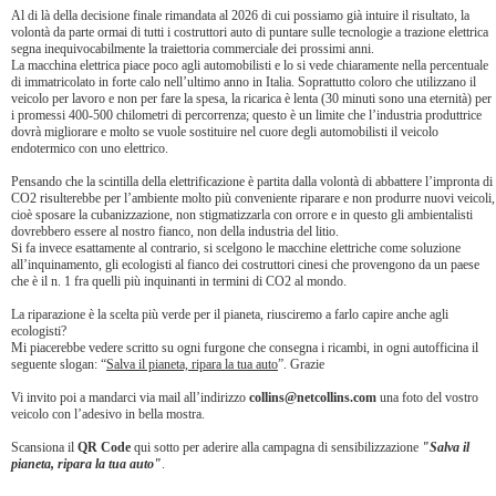
Al di là della decisione finale rimandata al 2026 di cui possiamo già intuire il risultato, la
volontà da parte ormai di tutti i costruttori auto di puntare sulle tecnologie a trazione elettrica
segna inequivocabilmente la traiettoria commerciale dei prossimi anni.
La macchina elettrica piace poco agli automobilisti e lo si vede chiaramente nella percentuale
di immatricolato in forte calo nell’ultimo anno in Italia. Soprattutto coloro che utilizzano il
veicolo per lavoro e non per fare la spesa, la ricarica è lenta (30 minuti sono una eternità) per
i promessi 400-500 chilometri di percorrenza; questo è un limite che l’industria produttrice
dovrà migliorare e molto se vuole sostituire nel cuore degli automobilisti il veicolo
endotermico con uno elettrico.
Pensando che la scintilla della elettrificazione è partita dalla volontà di abbattere l’impronta di
CO2 risulterebbe per l’ambiente molto più conveniente riparare e non produrre nuovi veicoli,
cioè sposare la cubanizzazione, non stigmatizzarla con orrore e in questo gli ambientalisti
dovrebbero essere al nostro fianco, non della industria del litio.
Si fa invece esattamente al contrario, si scelgono le macchine elettriche come soluzione
all’inquinamento, gli ecologisti al fianco dei costruttori cinesi che provengono da un paese
che è il n. 1 fra quelli più inquinanti in termini di CO2 al mondo.
La riparazione è la scelta più verde per il pianeta, riusciremo a farlo capire anche agli
ecologisti?
Mi piacerebbe vedere scritto su ogni furgone che consegna i ricambi, in ogni autofficina il
seguente slogan: “
Salva il pianeta, ripara la tua auto
”. Grazie
Vi invito poi a mandarci via mail all’indirizzo
collins@netcollins.com
una foto del vostro
veicolo con l’adesivo in bella mostra.
Scansiona il
QR Code
qui sotto per aderire alla campagna di sensibilizzazione
"Salva il
pianeta, ripara la tua auto"
.