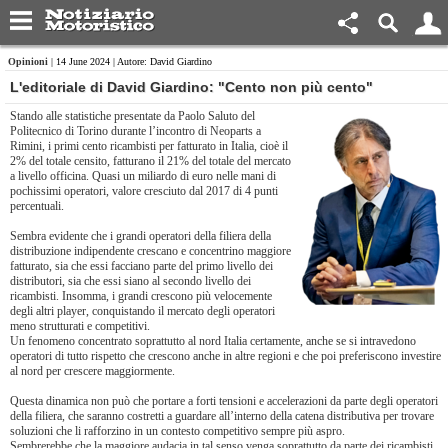
Opinioni
| 14 June 2024 | Autore: David Giardino
L'editoriale di David Giardino: "Cento non più cento"
Stando alle statistiche presentate da Paolo Saluto del
Politecnico di Torino durante l’incontro di Neoparts a
Rimini, i primi cento ricambisti per fatturato in Italia, cioè il
2% del totale censito, fatturano il 21% del totale del mercato
a livello officina. Quasi un miliardo di euro nelle mani di
pochissimi operatori, valore cresciuto dal 2017 di 4 punti
percentuali.
Sembra evidente che i grandi operatori della filiera della
distribuzione indipendente crescano e concentrino maggiore
fatturato, sia che essi facciano parte del primo livello dei
distributori, sia che essi siano al secondo livello dei
ricambisti. Insomma, i grandi crescono più velocemente
degli altri player, conquistando il mercato degli operatori
meno strutturati e competitivi.
Un fenomeno concentrato soprattutto al nord Italia certamente, anche se si intravedono
operatori di tutto rispetto che crescono anche in altre regioni e che poi preferiscono investire
al nord per crescere maggiormente.
Questa dinamica non può che portare a forti tensioni e accelerazioni da parte degli operatori
della filiera, che saranno costretti a guardare all’interno della catena distributiva per trovare
soluzioni che li rafforzino in un contesto competitivo sempre più aspro.
Sembrerebbe che la maggiore audacia in tal senso venga soprattutto da parte dei ricambisti,