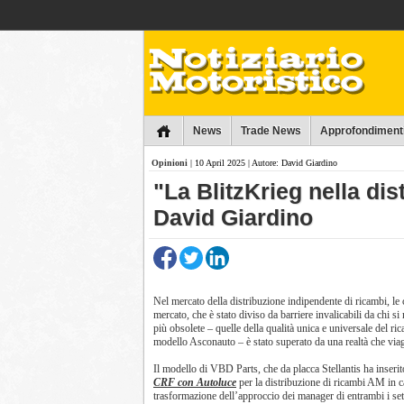
Collins
News
Trade News
Approfondiment
Opinioni
| 10 April 2025 | Autore: David Giardino
"La BlitzKrieg nella dist
David Giardino
Nel mercato della distribuzione indipendente di ricambi, le
mercato, che è stato diviso da barriere invalicabili da chi 
più obsolete – quelle della qualità unica e universale del ric
modello Asconauto – è stato superato da una realtà che via
Il modello di VBD Parts, che da placca Stellantis ha inserit
CRF con Autoluce
per la distribuzione di ricambi AM in
trasformazione dell’approccio dei manager di entrambi i set