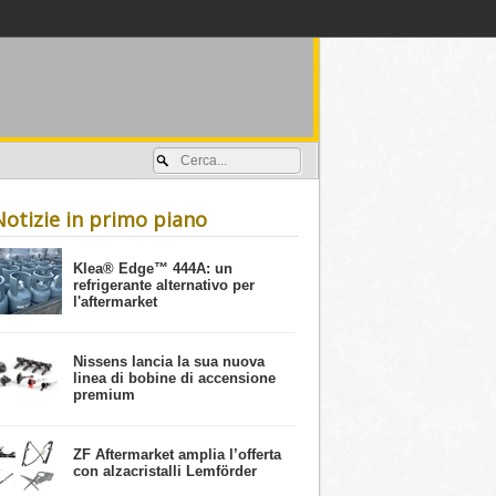
Accedi / registrati
Notizie in primo piano
​Klea® Edge™ 444A: un
refrigerante alternativo per
l'aftermarket
Nissens lancia la sua nuova
linea di bobine di accensione
premium
ZF Aftermarket amplia l’offerta
con alzacristalli Lemförder