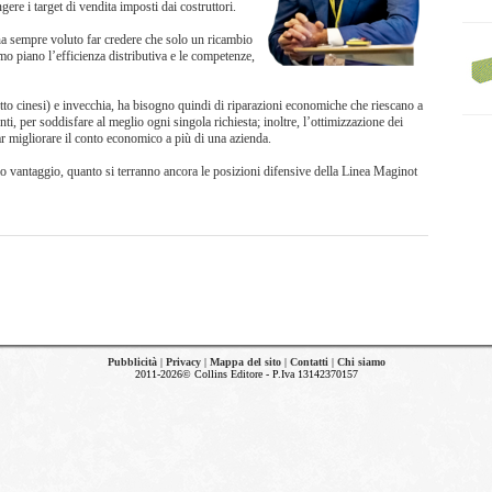
re i target di vendita imposti dai costruttori.
ha sempre voluto far credere che solo un ricambio
o piano l’efficienza distributiva e le competenze,
utto cinesi) e invecchia, ha bisogno quindi di riparazioni economiche che riescano a
ti, per soddisfare al meglio ogni singola richiesta; inoltre, l’ottimizzazione dei
far migliorare il conto economico a più di una azienda.
 vantaggio, quanto si terranno ancora le posizioni difensive della Linea Maginot
Pubblicità
|
Privacy
|
Mappa del sito
|
Contatti
|
Chi siamo
2011-2026© Collins Editore - P.Iva 13142370157