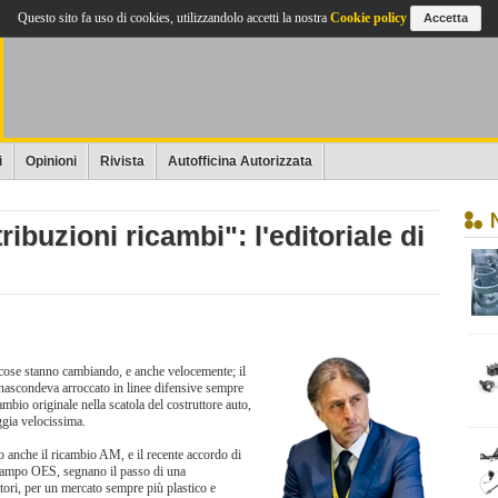
Questo sito fa uso di cookies, utilizzandolo accetti la nostra
Cookie policy
Accetta
i
Opinioni
Rivista
Autofficina Autorizzata
ribuzioni ricambi": l'editoriale di
 cose stanno cambiando, e anche velocemente; il
si nascondeva arroccato in linee difensive sempre
ambio originale nella scatola del costruttore auto,
ggia velocissima.
o anche il ricambio AM, e il recente accordo di
 campo OES, segnano il passo di una
tori, per un mercato sempre più plastico e