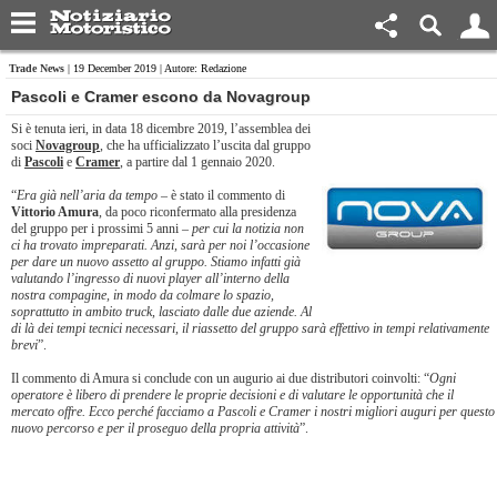
Trade News
| 19 December 2019 | Autore: Redazione
Pascoli e Cramer escono da Novagroup
Si è tenuta ieri, in data 18 dicembre 2019, l’assemblea dei
soci
Novagroup
, che ha ufficializzato l’uscita dal gruppo
di
Pascoli
e
Cramer
, a partire dal 1 gennaio 2020.
“
Era già nell’aria da tempo
– è stato il commento di
Vittorio Amura
, da poco riconfermato alla presidenza
del gruppo per i prossimi 5 anni –
per cui la notizia non
ci ha trovato impreparati. Anzi, sarà per noi l’occasione
per dare un nuovo assetto al gruppo. Stiamo infatti già
valutando l’ingresso di nuovi player all’interno della
nostra compagine, in modo da colmare lo spazio,
soprattutto in ambito truck, lasciato dalle due aziende. Al
di là dei tempi tecnici necessari, il riassetto del gruppo sarà effettivo in tempi relativamente
brevi
”.
Il commento di Amura si conclude con un augurio ai due distributori coinvolti: “
Ogni
operatore è libero di prendere le proprie decisioni e di valutare le opportunità che il
mercato offre. Ecco perché facciamo a Pascoli e Cramer i nostri migliori auguri per questo
nuovo percorso e per il proseguo della propria attività
”.