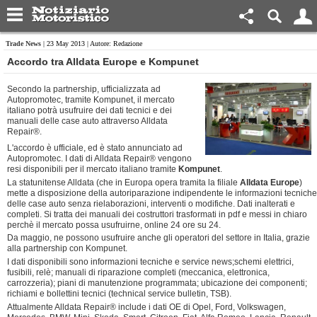
Trade News
| 23 May 2013 | Autore: Redazione
Accordo tra Alldata Europe e Kompunet
Secondo la partnership, ufficializzata ad
Autopromotec, tramite Kompunet, il mercato
italiano potrà usufruire dei dati tecnici e dei
manuali delle case auto attraverso Alldata
Repair
®
.
L'accordo è ufficiale, ed è stato annunciato ad
Autopromotec. I dati di Alldata Repair
®
vengono
resi disponibili per il mercato italiano tramite
Kompunet
.
La statunitense Alldata (che in Europa opera tramita la filiale
Alldata Europe
)
mette a disposizione della autoriparazione indipendente le informazioni tecniche
delle case auto senza rielaborazioni, interventi o modifiche. Dati inalterati e
completi. Si tratta dei manuali dei costruttori trasformati in pdf e messi in chiaro
perchè il mercato possa usufruirne, online 24 ore su 24.
Da maggio, ne possono usufruire anche gli operatori del settore in Italia, grazie
alla partnership con Kompunet.
I dati disponibili sono informazioni tecniche e service news;schemi elettrici,
fusibili, relè; manuali di riparazione completi (meccanica, elettronica,
carrozzeria); piani di manutenzione programmata; ubicazione dei componenti;
richiami e bollettini tecnici (technical service bulletin, TSB).
Attualmente Alldata Repair
®
include i dati OE di Opel, Ford, Volkswagen,