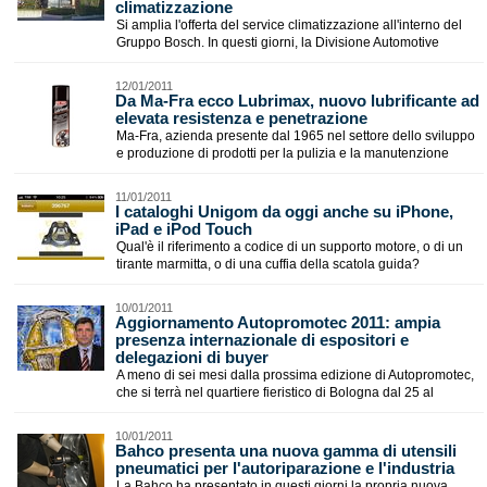
climatizzazione
Si amplia l'offerta del service climatizzazione all'interno del
Gruppo Bosch. In questi giorni, la Divisione Automotive
12/01/2011
Da Ma-Fra ecco Lubrimax, nuovo lubrificante ad
elevata resistenza e penetrazione
Ma-Fra, azienda presente dal 1965 nel settore dello sviluppo
e produzione di prodotti per la pulizia e la manutenzione
11/01/2011
I cataloghi Unigom da oggi anche su iPhone,
iPad e iPod Touch
Qual'è il riferimento a codice di un supporto motore, o di un
tirante marmitta, o di una cuffia della scatola guida?
10/01/2011
Aggiornamento Autopromotec 2011: ampia
presenza internazionale di espositori e
delegazioni di buyer
A meno di sei mesi dalla prossima edizione di Autopromotec,
che si terrà nel quartiere fieristico di Bologna dal 25 al
10/01/2011
Bahco presenta una nuova gamma di utensili
pneumatici per l'autoriparazione e l'industria
La Bahco ha presentato in questi giorni la propria nuova