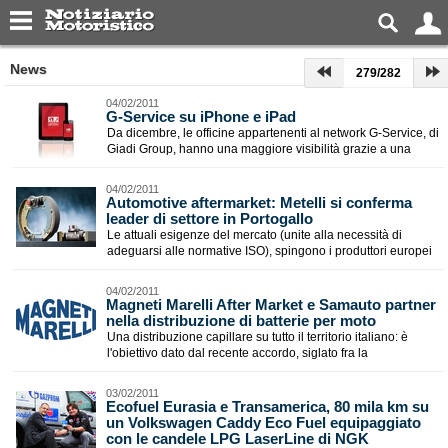
News
279/282
04/02/2011
G-Service su iPhone e iPad
Da dicembre, le officine appartenenti al network G-Service, di
Giadi Group, hanno una maggiore visibilità grazie a una
04/02/2011
Automotive aftermarket: Metelli si conferma
leader di settore in Portogallo
Le attuali esigenze del mercato (unite alla necessità di
adeguarsi alle normative ISO), spingono i produttori europei
04/02/2011
Magneti Marelli After Market e Samauto partner
nella distribuzione di batterie per moto
Una distribuzione capillare su tutto il territorio italiano: è
l'obiettivo dato dal recente accordo, siglato fra la
03/02/2011
Ecofuel Eurasia e Transamerica, 80 mila km su
un Volkswagen Caddy Eco Fuel equipaggiato
con le candele LPG LaserLine di NGK