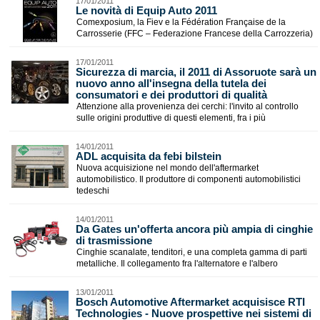
17/01/2011
Le novità di Equip Auto 2011
Comexposium, la Fiev e la Fédération Française de la
Carrosserie (FFC – Federazione Francese della Carrozzeria)
17/01/2011
Sicurezza di marcia, il 2011 di Assoruote sarà un
nuovo anno all'insegna della tutela dei
consumatori e dei produttori di qualità
Attenzione alla provenienza dei cerchi: l'invito al controllo
sulle origini produttive di questi elementi, fra i più
14/01/2011
ADL acquisita da febi bilstein
Nuova acquisizione nel mondo dell'aftermarket
automobilistico. Il produttore di componenti automobilistici
tedeschi
14/01/2011
Da Gates un'offerta ancora più ampia di cinghie
di trasmissione
Cinghie scanalate, tenditori, e una completa gamma di parti
metalliche. Il collegamento fra l'alternatore e l'albero
13/01/2011
Bosch Automotive Aftermarket acquisisce RTI
Technologies - Nuove prospettive nei sistemi di