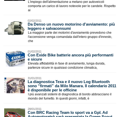
L'impiego dell'alimentazione a metano per autoveicoli
comporta un carico di lavoro notevole per le candele. Rispetto
ai
02/02/2011
Da Denso un nuovo motorino d'avviamento: più
leggero e salvaconsumi
La maggior parte dei motorini d'avviamento prevedono che
l'accensione venga comandata dall'intero gruppo d'innesto,
che
01/02/2011
Con Exide Bike batterie ancora più performanti
e sicure
Elevata affidabilità in fase di avviamento, lunga durata,
partenze sicure in qualsiasi condizione climatica,
31/01/2011
La diagnostica Texa e il nuovo Log Bluetooth
sono “firmati” da Milo Manara. Il calendario 2011
è disponibile per le officine
I più avanzati sistemi di diagnostica di bordo abbracciano il
mondo del fumetto. In questi giorni, infatti, è
28/01/2011
Con BRC Racing Team lo sport va a Gpl. Ad
Automotoretrò sarà presentata la Green Scout