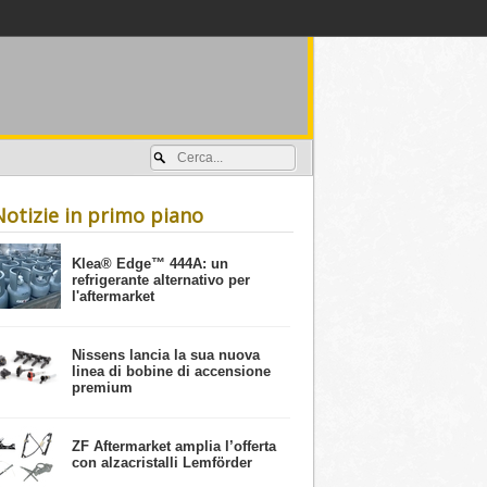
Accedi / registrati
Notizie in primo piano
​Klea® Edge™ 444A: un
refrigerante alternativo per
l'aftermarket
Nissens lancia la sua nuova
linea di bobine di accensione
premium
ZF Aftermarket amplia l’offerta
con alzacristalli Lemförder