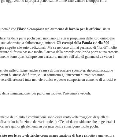
he già oggi vedono la propria penetrazione di mercato vantare la doppia cifra.
i nota è che
l’ibrido comporta un aumento di lavoro per le officine
, sia in
etture ibride, a parte pochi casi, montano gli stessi propulsori delle loro omologhe
o stati abbreviati a chilometraggi minori.
Gli esempi della Panda e della 500
ia rispetto alle auto tradizionali. Ma se nel caso di Fiat parliamo di “ibridi” molto
etture di fascia bassa e media, l’arrivo della propulsione ibrida porta a una crescita
re medie sono quasi sempre con variatore, mentre sull’alto di gamma si va verso i
nuto nelle officine, anche a causa di una scarsa e spesso errata comunicazione
ortanti business del futuro, cui si sommano gli interventi di manutenzione
 vera differenza è tutta nell’elettronica e questo comporta un aumento di criticità e
hio della manutenzione, per più di un motivo. Proviamo a vederli.
mento di un’auto a combustione sono circa cento volte maggiori di quelli di
ifica molto in funzione dei vari modelli). C’è poi da considerare che in generale i
carsa e quindi gli elementi su cui intervenire rimangono molto pochi.
evisto per le auto elettriche come manutenzione di base
rispetto a una vettura