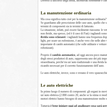
Diverso il discorso degli ibridi, incentivati fortemente e c
La manutenzione ordinaria
Ma cosa significa tutto cioè per la manutenzione ordinaria?
Se guardiamo alle prescrizione delle case auto, quello che s
termini di componenti sia in termini di fatturato.
La situazione, infatti, può essere facilmente riassunta: le v
non ibride, ma spesso, (ed è il caso di Fiat) i tagliandi son
ibrida sono eclatanti
: i tagliandi hanno una frequenza dopp
light, per usare un eufemismo, è anche vero che nelle altre v
importante di cambi automatici (che sulle utilitarie e vettu
robotizzati).
Proprio il
cambio automatico
, ad oggi ancora poco manute
degli stessi produttori di auto, rappresenta uno dei più imp
straordinaria, perché tra un’auto tradizionale e una ibrida la
ricambi necessari per il corretto funzionamento dell’auto.
Le auto elettriche, invece, sono e restano il vero spauracc
Le auto elettriche
In primo luogo il numero di componenti: gli organi in movi
un’auto elettrica (2.000 contro 20, anche se la stima si mod
motori elettrici hanno bisogno di una manutenzione molto s
Tuttavia
è bene iniziare oggi ad analizzare cosa sarà pr