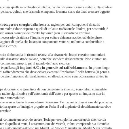
e, come quelle a combustione interna, hanno bisogno di essere stabili sulla strada e
 pensare, quindi, che tiranteria e impianto frenante siano destinati a essere oggetto
el
recuperare energia dalla frenata
, ragion per cui i componenti di attrito
molto ridotte rispetto a quelli di un’auto tradizionale. Inoltre, per sostituirli, è
sendo ormai ovunque dei “brake by wire” (con il servofreno azionato
 necessario disattivare l’impianto per evitare chiusure accidentali delle pinze.
 maggiore di quella che lo stesso componente vanta su un’auto a combustibile e
to elettrica.
scita di domanda di ricambi relativi alla
tiranteria
: bracci e testine sono infatti
 sulle disastrate strade italiane, potrebbe scendere drasticamente. Non è infatti un
 componenti proprio per il mondo dell’auto elettrica.
 è quella sugli
impianti A/C e in generale sul raffreddamento
. In primo luogo
i raffreddamento che deve evitare eventuali “esplosioni” della batteria (si pensi a
perché l’impianto di riscaldamento e raffreddamento è particolarmente critico in
pa di calore, che garantisce di non congelare in inverno, sono infatti comandate
era molto significativa sull’autonomia dell’auto e per questo un impianto non in
to e automobilisti.
che se ne abbiano le competenze necessarie. Per capire la dimensione del problema
to ha aperto un’indagine proprio su Tesla, il cui impianto di riscaldamento sarebbe
ettabile.
ti
, commette un secondo errore. Tesla per esempio ha una cartuccia che ricorda
nte di quello si tratta. La trasmissione dei veicoli, infatti, comprende sia il cambio
questo è stato inserito (almeno nei Model 3 e Model Y, mentre nel Model S era previsto