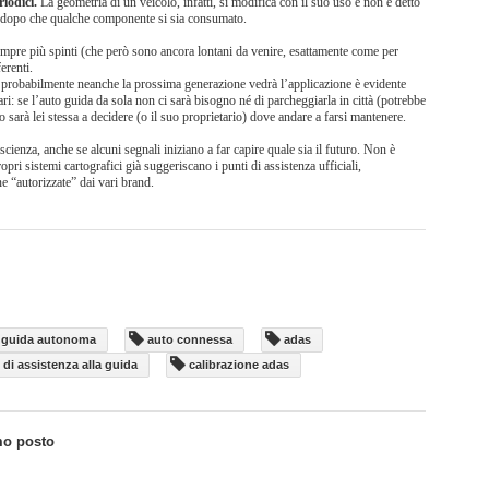
riodici.
La geometria di un veicolo, infatti, si modifica con il suo uso e non è detto
o dopo che qualche componente si sia consumato.
pre più spinti (che però sono ancora lontani da venire, esattamente come per
erenti.
ui probabilmente neanche la prossima generazione vedrà l’applicazione è evidente
: se l’auto guida da sola non ci sarà bisogno né di parcheggiarla in città (potrebbe
sarà lei stessa a decidere (o il suo proprietario) dove andare a farsi mantenere.
cienza, anche se alcuni segnali iniziano a far capire quale sia il futuro. Non è
ropri sistemi cartografici già suggeriscano i punti di assistenza ufficiali,
e “autorizzate” dai vari brand.
guida autonoma
auto connessa
adas
 di assistenza alla guida
calibrazione adas
mo posto