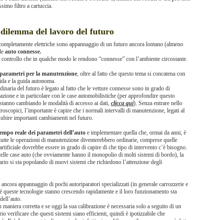
simo filtro a cartuccia.
 dilemma del lavoro del futuro
è completamente elettriche sono appannaggio di un futuro ancora lontano (almeno
lle
auto connesse.
 controllo che in qualche modo le rendono “connesse” con l’ambiente circostante.
 parametri per la manutenzione
, oltre al fatto che questo tema si concatena con
uida e la guida autonoma.
aria del futuro è legato al fatto che le vetture connesse sono in grado di
zione e in particolare con le case automobilistiche (per approfondire questo
 stanno cambiando le modalità di accesso ai dati,
clicca qui
). Senza entrare nello
scopici, l’importante è capire che i normali intervalli di manutenzione, legati al
subire importanti cambiamenti nel futuro.
 tempo reale dei parametri dell’auto
e implementare quella che, ormai da anni, è
 tutte le operazioni di manutenzione diventerebbero ordinarie, comprese quelle
 artificiale dovrebbe essere in grado di capire di che tipo di intervento c’è bisogno.
i delle case auto (che ovviamente hanno il monopolio di molti sistemi di bordo), la
nario si sta popolando di nuovi sistemi che richiedono l’attenzione degli
o ancora appannaggio di pochi autoriparatori specializzati (in generale carrozzerie e
ché queste tecnologie stanno crescendo rapidamente e il loro funzionamento sta
dell’auto.
n maniera corretta e se oggi la sua calibrazione è necessaria solo a seguito di un
o verificare che questi sistemi siano efficienti, quindi è ipotizzabile che