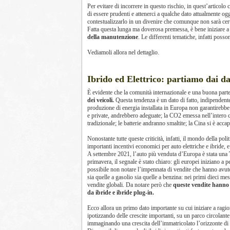
Per evitare di incorrere in questo rischio, in quest’articolo 
di essere prudenti e attenerci a qualche dato attualmente og
contestualizzarlo in un divenire che comunque non sarà cer
Fatta questa lunga ma doverosa premessa, è bene iniziare 
della manutenzione
. Le differenti tematiche, infatti posso
Vediamoli allora nel dettaglio.
Ibrido ed Elettrico: partiamo dai da
È evidente che la comunità internazionale e una buona par
dei veicoli.
Questa tendenza è un dato di fatto, indipendent
produzione di energia installata in Europa non garantirebbe la 
e private, andrebbero adeguate; la CO2 emessa nell’intero cic
tradizionale; le batterie andranno smaltite; la Cina si è acca
Nonostante tutte queste criticità, infatti, il mondo della p
importanti incentivi economici per auto elettriche e ibride, 
A settembre 2021, l’auto più venduta d’Europa è stata una
primavera, il segnale è stato chiaro: gli europei iniziano a 
possibile non notare l’impennata di vendite che hanno avuto
sia quelle a gasolio sia quelle a benzina: nei primi dieci mes
vendite globali. Da notare però che
queste vendite hanno 
da ibride e ibride plug-in.
Ecco allora un primo dato importante su cui iniziare a ragi
ipotizzando delle crescite importanti, su un parco circolante
immaginando una crescita dell’immatricolato l’orizzonte di