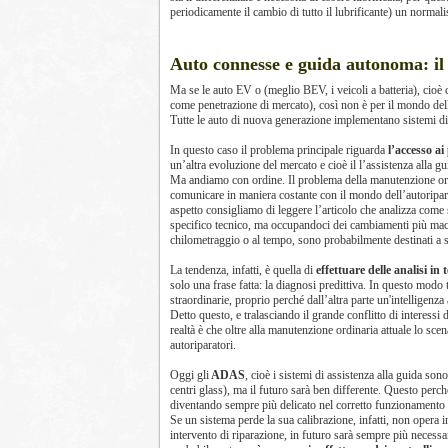
periodicamente il cambio di tutto il lubrificante) un normalis
Auto connesse e guida autonoma: il
Ma se le auto EV o (meglio BEV, i veicoli a batteria), cio
come penetrazione di mercato), così non è per il mondo de
Tutte le auto di nuova generazione implementano sistemi di
In questo caso il problema principale riguarda
l’accesso ai
un’altra evoluzione del mercato e cioè il l’assistenza alla g
Ma andiamo con ordine. Il problema della manutenzione ordin
comunicare in maniera costante con il mondo dell’autoripara
aspetto consigliamo di leggere l’articolo che analizza come
specifico tecnico, ma occupandoci dei cambiamenti più macro
chilometraggio o al tempo, sono probabilmente destinati a 
La tendenza, infatti, è quella di
effettuare delle analisi in
solo una frase fatta: la diagnosi predittiva. In questo modo
straordinarie, proprio perché dall’altra parte un'intelligenza
Detto questo, e tralasciando il grande conflitto di interess
realtà è che oltre alla manutenzione ordinaria attuale lo sce
autoriparatori.
Oggi gli
ADAS
, cioè i sistemi di assistenza alla guida son
centri glass), ma il futuro sarà ben differente. Questo per
diventando sempre più delicato nel corretto funzionamento 
Se un sistema perde la sua calibrazione, infatti, non opera i
intervento di riparazione, in futuro sarà sempre più necessari