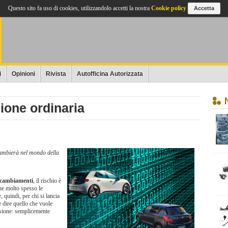
Questo sito fa uso di cookies, utilizzandolo accetti la nostra
Cookie policy
Accetta
i
Opinioni
Rivista
Autofficina Autorizzata
zione ordinaria
cambierà nel mondo della
i cambiamenti
, il rischio è
che molto spesso le
 quindi, per chi si lancia
e dire quello che vuole
visione: semplicemente