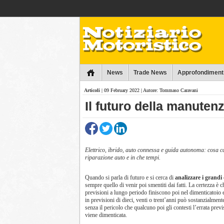
Collins
News
Trade News
Approfondiment
Articoli
| 09 February 2022 | Autore: Tommaso Caravani
Il futuro della manuten
Elettrico, ibrido, auto connessa e guida autonoma: cosa 
riparazione auto e in che tempi.
Quando si parla di futuro e si cerca di
analizzare i grand
sempre quello di venir poi smentiti dai fatti. La certezza è 
previsioni a lungo periodo finiscono poi nel dimenticatoio e,
in previsioni di dieci, venti o trent’anni può sostanzialment
senza il pericolo che qualcuno poi gli contesti l’errata pre
viene dimenticata.