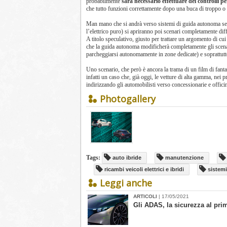
probabilmente
sarà necessario effettuare dei controlli pe
che tutto funzioni correttamente dopo una buca di troppo 
Man mano che si andrà verso sistemi di guida autonoma sem
l’elettrico puro) si apriranno poi scenari completamente diff
A titolo speculativo, giusto per trattare un argomento di c
che la guida autonoma modificherà completamente gli scenari
parcheggiarsi autonomamente in zone dedicate) e soprattutto 
Uno scenario, che però è ancora la trama di un film di fantas
infatti un caso che, già oggi, le vetture di alta gamma, nei p
indirizzando gli automobilisti verso concessionarie e officin
Photogallery
Tags:
auto ibride
manutenzione
ricambi veicoli elettrici e ibridi
sistemi
Leggi anche
ARTICOLI
| 17/05/2021
Gli ADAS, la sicurezza al pri