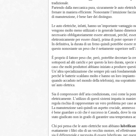
tradizionale.
Partendo dalla meccanica pura, sicuramente le auto elettrich
frenare in maniera efficiente. Nonostante l’intuizione faccia
di manutenzione, è bene fare dei distinguo.
Le auto elettriche, infatti, hanno un’importante vantaggio n
vengono molto meno utilizzati e in generale hanno dimensioni 
necessario obbligatoriamente essere attrezzati, perché, es
elettronicamente per essere chiari), prima di poter operare è
In definitiva, la durata di un freno quindi potrebbe essere
questo nonostante un peso che è nettamente superiore nell’au
È proprio il fattore peso che, però, potrebbe decretare la cre
sottoposti ad alti carichi e per questo la loro durata, specie
caso che molti produttori abbiano iniziato a produrre questi
Un’altra specializzazione che sempre più sarà fondamentale
perché le batterie scaldano molto e hanno un loro impianto d
quando accaduto nel mondo della telefonia), ma soprattutto 
un’auto elettrica.
Sia il compressore dell’aria condizionata, così come la pom
elettricamente. L’utilizzo di questi sistemi impatta in mani
regola rischia di rappresentare un vero problema per case au
La manutenzione sarà quindi un aspetto cruciale, ammesso 
è bene guardare a ciò che è successo in Canada, dove lo sta
stato giudicato non in grado di garantire una temperatura acc
Chi poi pensa che le auto elettriche non abbiano
lubrifican
esattamente i filtri olio di un vecchio motore, ed effettivame
sia il differenziale e necessita di essere lubrificata, per 