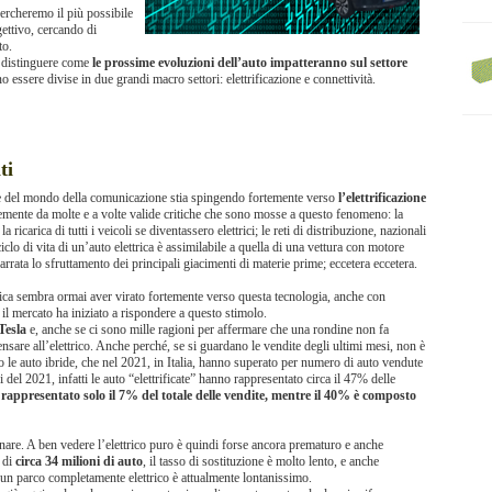
cercheremo il più possibile
gettivo, cercando di
to.
a distinguere come
le prossime evoluzioni dell’auto impatteranno sul settore
no essere divise in due grandi macro settori: elettrificazione e connettività.
ti
te del mondo della comunicazione stia spingendo fortemente verso
l’elettrificazione
emente da molte e a volte valide critiche che sono mosse a questo fenomeno: la
ricarica di tutti i veicoli se diventassero elettrici; le reti di distribuzione, nazionali
lo di vita di un’auto elettrica è assimilabile a quella di una vettura con motore
parrata lo sfruttamento dei principali giacimenti di materie prime; eccetera eccetera.
olitica sembra ormai aver virato fortemente verso questa tecnologia, anche con
e il mercato ha iniziato a rispondere a questo stimolo.
Tesla
e, anche se ci sono mille ragioni per affermare che una rondine non fa
pensare all’elettrico. Anche perché, se si guardano le vendite degli ultimi mesi, non è
 le auto ibride, che nel 2021, in Italia, hanno superato per numero di auto vendute
i del 2021, infatti le auto “elettrificate” hanno rappresentato circa il 47% delle
rappresentato solo il 7% del totale delle vendite, mentre il 40% è composto
onare. A ben vedere l’elettrico puro è quindi forse ancora prematuro e anche
 di
circa 34 milioni di auto
, il tasso di sostituzione è molto lento, e anche
 un parco completamente elettrico è attualmente lontanissimo.