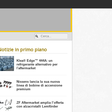
Accedi / registrati
Notizie in primo piano
​Klea® Edge™ 444A: un
refrigerante alternativo per
l'aftermarket
Nissens lancia la sua nuova
linea di bobine di accensione
premium
ZF Aftermarket amplia l’offerta
con alzacristalli Lemförder