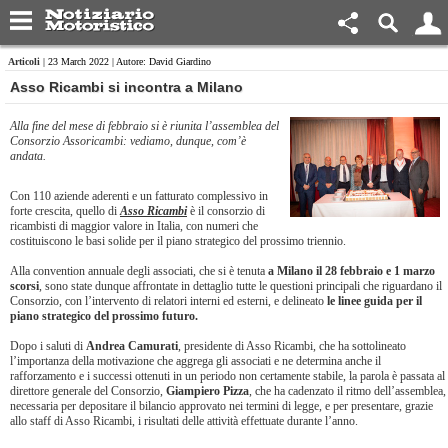
Articoli
| 23 March 2022 | Autore: David Giardino
​Asso Ricambi si incontra a Milano
Alla fine del mese di febbraio si è riunita l’assemblea del
Consorzio Assoricambi: vediamo, dunque, com’è
andata.
Con 110 aziende aderenti e un fatturato complessivo in
forte crescita, quello di
Asso Ricambi
è il consorzio di
ricambisti di maggior valore in Italia, con numeri che
costituiscono le basi solide per il piano strategico del prossimo triennio.
Alla convention annuale degli associati, che si è tenuta
a Milano il 28 febbraio e 1 marzo
scorsi
, sono state dunque affrontate in dettaglio tutte le questioni principali che riguardano il
Consorzio, con l’intervento di relatori interni ed esterni, e delineato
le linee guida per il
piano strategico del prossimo futuro.
Dopo i saluti di
Andrea Camurati
, presidente di Asso Ricambi, che ha sottolineato
l’importanza della motivazione che aggrega gli associati e ne determina anche il
rafforzamento e i successi ottenuti in un periodo non certamente stabile, la parola è passata al
direttore generale del Consorzio,
Giampiero Pizza
, che ha cadenzato il ritmo dell’assemblea,
necessaria per depositare il bilancio approvato nei termini di legge, e per presentare, grazie
allo staff di Asso Ricambi, i risultati delle attività effettuate durante l’anno.