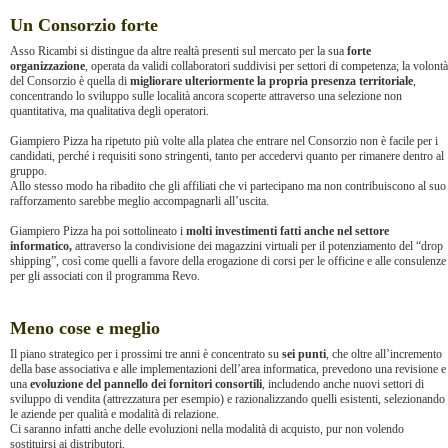
Un Consorzio forte
Asso Ricambi si distingue da altre realtà presenti sul mercato per la sua
forte
organizzazione
, operata da validi collaboratori suddivisi per settori di competenza; la volontà
del Consorzio è quella di
migliorare ulteriormente la propria presenza territoriale
,
concentrando lo sviluppo sulle località ancora scoperte attraverso una selezione non
quantitativa, ma qualitativa degli operatori.
Giampiero Pizza ha ripetuto più volte alla platea che entrare nel Consorzio non è facile per i
candidati, perché i requisiti sono stringenti, tanto per accedervi quanto per rimanere dentro al
gruppo.
Allo stesso modo ha ribadito che gli affiliati che vi partecipano ma non contribuiscono al suo
rafforzamento sarebbe meglio accompagnarli all’uscita.
Giampiero Pizza ha poi sottolineato i
molti investimenti fatti anche nel settore
informatico,
attraverso la condivisione dei magazzini virtuali per il potenziamento del “drop
shipping”, così come quelli a favore della erogazione di corsi per le officine e alle consulenze
per gli associati con il programma Revo.
Meno cose e meglio
Il piano strategico per i prossimi tre anni è concentrato su
sei punti
, che oltre all’incremento
della base associativa e alle implementazioni dell’area informatica, prevedono una revisione e
una
evoluzione del pannello dei fornitori consortili
, includendo anche nuovi settori di
sviluppo di vendita (attrezzatura per esempio) e razionalizzando quelli esistenti, selezionando
le aziende per qualità e modalità di relazione.
Ci saranno infatti anche delle evoluzioni nella modalità di acquisto, pur non volendo
sostituirsi ai distributori.