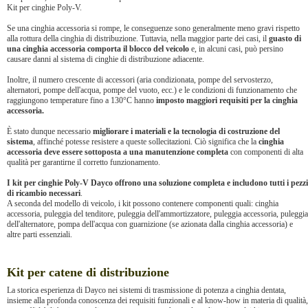
Kit per cinghie Poly-V.
Se una cinghia accessoria si rompe, le conseguenze sono generalmente meno gravi rispetto
alla rottura della cinghia di distribuzione. Tuttavia, nella maggior parte dei casi, il
guasto di
una cinghia accessoria comporta il blocco del veicolo
e, in alcuni casi, può persino
causare danni al sistema di cinghie di distribuzione adiacente.
Inoltre, il numero crescente di accessori (aria condizionata, pompe del servosterzo,
alternatori, pompe dell'acqua, pompe del vuoto, ecc.) e le condizioni di funzionamento che
raggiungono temperature fino a 130°C hanno
imposto maggiori requisiti per la cinghia
accessoria.
È stato dunque necessario
migliorare i materiali e la tecnologia di costruzione del
sistema
, affinché potesse resistere a queste sollecitazioni. Ciò significa che la
cinghia
accessoria deve essere sottoposta a una manutenzione completa
con componenti di alta
qualità per garantirne il corretto funzionamento.
I kit per cinghie Poly-V Dayco offrono una soluzione completa e includono tutti i pezzi
di ricambio necessari
.
A seconda del modello di veicolo, i kit possono contenere componenti quali: cinghia
accessoria, puleggia del tenditore, puleggia dell'ammortizzatore, puleggia accessoria, puleggia
dell'alternatore, pompa dell'acqua con guarnizione (se azionata dalla cinghia accessoria) e
altre parti essenziali.
Kit per catene di distribuzione
La storica esperienza di Dayco nei sistemi di trasmissione di potenza a cinghia dentata,
insieme alla profonda conoscenza dei requisiti funzionali e al know-how in materia di qualità,