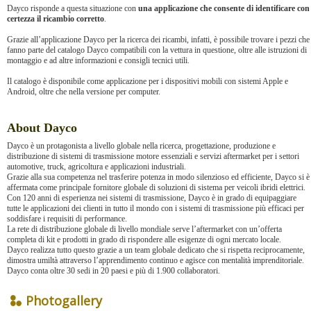
Dayco risponde a questa situazione con
una applicazione che consente di identificare con
certezza il ricambio corretto
.
Grazie all’applicazione Dayco per la ricerca dei ricambi, infatti, è possibile trovare i pezzi che
fanno parte del catalogo Dayco compatibili con la vettura in questione, oltre alle istruzioni di
montaggio e ad altre informazioni e consigli tecnici utili.
Il catalogo è disponibile come applicazione per i dispositivi mobili con sistemi Apple e
Android, oltre che nella versione per computer.
About Dayco
Dayco è un protagonista a livello globale nella ricerca, progettazione, produzione e
distribuzione di sistemi di trasmissione motore essenziali e servizi aftermarket per i settori
automotive, truck, agricoltura e applicazioni industriali.
Grazie alla sua competenza nel trasferire potenza in modo silenzioso ed efficiente, Dayco si è
affermata come principale fornitore globale di soluzioni di sistema per veicoli ibridi elettrici.
Con 120 anni di esperienza nei sistemi di trasmissione, Dayco è in grado di equipaggiare
tutte le applicazioni dei clienti in tutto il mondo con i sistemi di trasmissione più efficaci per
soddisfare i requisiti di performance.
La rete di distribuzione globale di livello mondiale serve l’aftermarket con un’offerta
completa di kit e prodotti in grado di rispondere alle esigenze di ogni mercato locale.
Dayco realizza tutto questo grazie a un team globale dedicato che si rispetta reciprocamente,
dimostra umiltà attraverso l’apprendimento continuo e agisce con mentalità imprenditoriale.
Dayco conta oltre 30 sedi in 20 paesi e più di 1.900 collaboratori.
Photogallery