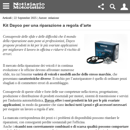
Articoli
| 22 September 2025 | Autore: redazione
Kit Dayco per una riparazione a regola d’arte
Consapevole delle sfide e delle difficoltà che il mondo
della riparazione auto pone ai professionisti, Dayco
propone prodotti in kit per le più svariate applicazioni
per migliorare il lavoro in officina e ridurre il rischio di
errori.
Il mercato della riparazione dei veicoli è in continua
evoluzione e le officine devono affrontare numerose
sfide, tra cui l'enorme
varietà di veicoli e modelli anche dello stesso marchio
, che
presentano
caratteristiche diverse
. Il rischio per l’autoriparatore è quello di ordinare pezzi
sbagliati o di commettere errori di assemblaggio.
Consapevole di queste sfide e forte delle sue competenze nella ricerca, progettazione,
produzione e distribuzione di prodotti essenziali per motori, sistemi di trasmissione e servizi
per l'industria automobilistica,
Dayco
offre i suoi prodotti in kit per le più svariate
applicazioni
, in modo da garantire che siano
inclusi tutti i pezzi e gli accessori necessari
per eseguire un lavoro a regola d’arte.
La mancata corrispondenza dei pezzi o i problemi di disponibilità possono ritardare le
riparazioni, con conseguenti perdite sostanziali per l'officina.
Anche i
ricambi non correttamente combinati o di scarsa qualità possono comportare