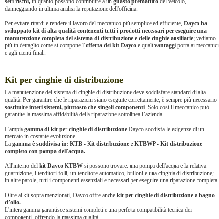
seri rischi,
in quanto possono contribuire a un
guasto prematuro
del veicolo,
danneggiando in ultima analisi la reputazione dell'officina.
Per evitare ritardi e rendere il lavoro del meccanico più semplice ed efficiente,
Dayco ha
sviluppato kit di alta qualità contenenti tutti i prodotti necessari per eseguire una
manutenzione completa del sistema di distribuzione e delle cinghie ausiliarie
; vediamo
più in dettaglio come si compone l’
offerta dei kit Dayco
e quali
vantaggi
porta ai meccanici
e agli utenti finali.
Kit per cinghie di distribuzione
La manutenzione del sistema di cinghie di distribuzione deve soddisfare standard di alta
qualità. Per garantire che le riparazioni siano eseguite correttamente, è sempre più necessario
sostituire interi sistemi, piuttosto che singoli componenti
. Solo così il meccanico può
garantire la massima affidabilità della riparazione sottolinea l’azienda.
L'ampia
gamma di kit per cinghie di distribuzione
Dayco soddisfa le esigenze di un
mercato in costante evoluzione.
La
gamma è suddivisa in: KTB - Kit distribuzione e KTBWP - Kit distribuzione
completo con pompa dell'acqua.
All'interno del
kit Dayco KTBW
si possono trovare: una pompa dell'acqua e la relativa
guarnizione, i tenditori folli, un tenditore automatico, bulloni e una cinghia di distribuzione;
in altre parole, tutti i componenti essenziali e necessari per eseguire una riparazione completa.
Oltre ai kit sopra menzionati, Dayco offre anche
kit per cinghie di distribuzione a bagno
d’olio.
L'intera gamma garantisce sistemi completi e una perfetta compatibilità tecnica dei
componenti, offrendo la massima qualità.