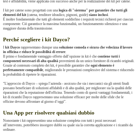
test e affidabilità, viene applicata con successo anche per la realizzazione dei kit per catene.
I kit per catene sono progettati con una
logica di "sistema" per garantire che tutti gli
elementi del kit
(catena, tenditore idraulico, pignoni, guide)
siano inclusi
.
È inoltre fondamentale che tutti gli elementi soddisfino i requisiti tecnici richiesti per ciascun
componente. Ciò garantisce la massima funzionalità, un funzionamento silenzioso e una
maggiore durata della trasmissione.
Perché scegliere i kit Dayco?
I
kit Dayco
rappresentano dunque una
soluzione comoda e sicura che velocizza il lavoro
in officina e riduce le possibilità di errore
.
Il primo e fondamentale vantaggio offerto dall’opzione in kit è che
contiene tutti i
componenti necessari di alta qualità
provenienti da un unico fornitore di ricambi originali.
Grazie al contenuto completo dei kit, è possibile garantire che
ogni elemento è
perfettamente compatibile
, migliorando le prestazioni complessive del sistema e riducendo
la probabilità di ripetere le riparazioni.
“L'approccio di Dayco – spiega l’azienda - assicura che sia i meccanici sia gli utenti finali
possano beneficiare di soluzioni affidabili e di alta qualità, per migliorare sia la qualità delle
riparazioni che la reputazione dell'officina. Tenendo conto di questi vantaggi fondamentali, i
kit di ricambi Dayco rappresentano una soluzione efficace per molte delle sfide che le
officine devono affrontare al giorno d’oggi”.
Una App per risolvere qualsiasi dubbio
Nonostante i kit rappresentino una soluzione completa con tutti i pezzi necessari
all’intervento, potrebbero insorgere dubbi su quale sia la corretta applicazione e i ricambi da
ordinare.