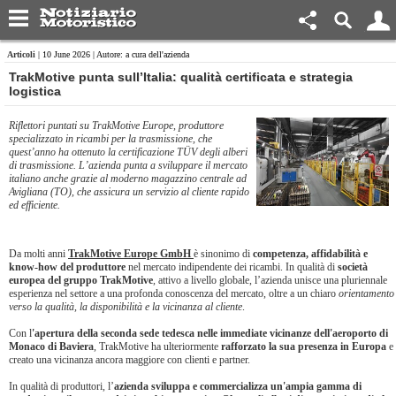
Articoli
| 10 June 2026 | Autore: a cura dell'azienda
TrakMotive punta sull’Italia: qualità certificata e strategia
logistica
Riflettori puntati su TrakMotive Europe, produttore
specializzato in ricambi per la trasmissione, che
quest’anno ha ottenuto la certificazione TÜV degli alberi
di trasmissione. L’azienda punta a sviluppare il mercato
italiano anche grazie al moderno magazzino centrale ad
Avigliana (TO), che assicura un servizio al cliente rapido
ed efficiente.
Da molti anni
TrakMotive Europe GmbH
è sinonimo di
competenza, affidabilità e
know-how del produttore
nel mercato indipendente dei ricambi. In qualità di
società
europea del gruppo TrakMotive
, attivo a livello globale, l’azienda unisce una pluriennale
esperienza nel settore a una profonda conoscenza del mercato, oltre a un chiaro
orientamento
verso la qualità, la disponibilità e la vicinanza al cliente
.
Con l
'apertura della seconda sede tedesca nelle immediate vicinanze dell'aeroporto di
Monaco di Baviera
, TrakMotive ha ulteriormente
rafforzato la sua presenza in Europa
e
creato una vicinanza ancora maggiore con clienti e partner.
In qualità di produttori, l’
azienda sviluppa e commercializza un'ampia gamma di