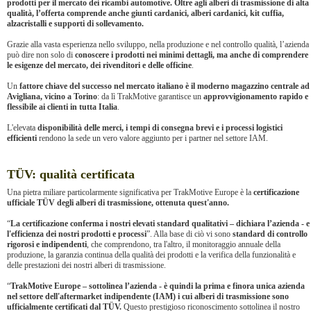
prodotti per il mercato dei ricambi automotive. Oltre agli alberi di trasmissione di alta
qualità, l’offerta comprende anche giunti cardanici, alberi cardanici, kit cuffia,
alzacristalli e supporti di sollevamento.
Grazie alla vasta esperienza nello sviluppo, nella produzione e nel controllo qualità, l’azienda
può dire non solo di
conoscere i prodotti nei minimi dettagli, ma anche di comprendere
le esigenze del mercato, dei rivenditori e delle officine
.
Un
fattore chiave del successo nel mercato italiano è il moderno magazzino centrale ad
Avigliana, vicino a Torino
: da lì TrakMotive garantisce un
approvvigionamento rapido e
flessibile ai clienti in tutta Italia
.
L'elevata
disponibilità delle merci, i tempi di consegna brevi e i processi logistici
efficienti
rendono la sede un vero valore aggiunto per i partner nel settore IAM.
TÜV: qualità certificata
Una pietra miliare particolarmente significativa per TrakMotive Europe è la
certificazione
ufficiale TÜV degli alberi di trasmissione, ottenuta quest'anno.
“
La certificazione conferma i nostri elevati standard qualitativi – dichiara l’azienda - e
l'efficienza dei nostri prodotti e processi
”. Alla base di ciò vi sono
standard di controllo
rigorosi e indipendenti
, che comprendono, tra l'altro, il monitoraggio annuale della
produzione, la garanzia continua della qualità dei prodotti e la verifica della funzionalità e
delle prestazioni dei nostri alberi di trasmissione.
“
TrakMotive Europe – sottolinea l’azienda - è quindi la prima e finora unica azienda
nel settore dell'aftermarket indipendente (IAM) i cui alberi di trasmissione sono
ufficialmente certificati dal TÜV.
Questo prestigioso riconoscimento sottolinea il nostro