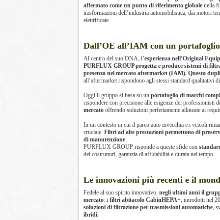
affermato come un punto di riferimento globale
nella f
trasformazioni dell’industria automobilistica, dai motori ter
elettrificate.
Dall’OE all’IAM con un portafogli
Al centro del suo DNA, l’
esperienza nell’Original Equ
PURFLUX GROUP progetta e produce sistemi di filtrazi
presenza nel mercato aftermarket (IAM). Questa dupli
all’aftermarket rispondono agli stessi standard qualitativi 
Oggi il gruppo si basa su un
portafoglio di marchi
rispondere con precisione alle esigenze dei professionisti 
mercato
offrendo soluzioni perfettamente allineate ai requisi
In un contesto in cui il parco auto invecchia e i veicoli ri
cruciale.
Filtri ad alte prestazioni permettono di preserv
di manutenzione
.
PURFLUX GROUP risponde a queste sfide con
standard
dei costruttori, garanzia di affidabilità e durata nel tempo.
Le innovazioni più recenti e il mon
Fedele al suo spirito innovativo,
negli ultimi anni il gru
mercato
: i
filtri abitacolo CabinHEPA+,
introdotti nel 20
soluzioni di filtrazione per trasmissioni automatiche
, s
ibridi.