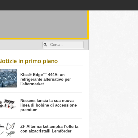
Accedi / registrati
Notizie in primo piano
​Klea® Edge™ 444A: un
refrigerante alternativo per
l'aftermarket
Nissens lancia la sua nuova
linea di bobine di accensione
premium
ZF Aftermarket amplia l’offerta
con alzacristalli Lemförder