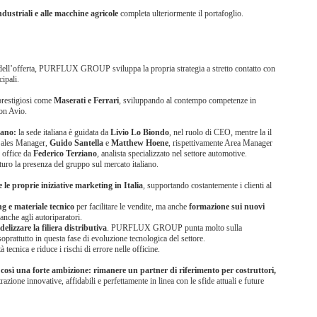
ndustriali e alle macchine agricole
completa ulteriormente il portafoglio.
dell’offerta, PURFLUX GROUP sviluppa la propria strategia a stretto contatto con
cipali.
prestigiosi come
Maserati e Ferrari
, sviluppando al contempo competenze in
con Avio.
rzano:
la sede italiana è guidata da
Livio Lo Biondo
, nel ruolo di CEO, mentre la il
 Sales Manager,
Guido Santella
e
Matthew Hoene
, rispettivamente Area Manager
 office da
Federico Terziano
, analista specializzato nel settore automotive.
turo la presenza del gruppo sul mercato italiano.
proprie iniziative marketing in Italia
, supportando costantemente i clienti al
g e materiale tecnico
per facilitare le vendite, ma anche
formazione sui nuovi
 anche agli autoriparatori.
delizzare la filiera distributiva
. PURFLUX GROUP punta molto sulla
oprattutto in questa fase di evoluzione tecnologica del settore.
nica e riduce i rischi di errore nelle officine.
 una forte ambizione: rimanere un partner di riferimento per costruttori,
trazione innovative, affidabili e perfettamente in linea con le sfide attuali e future