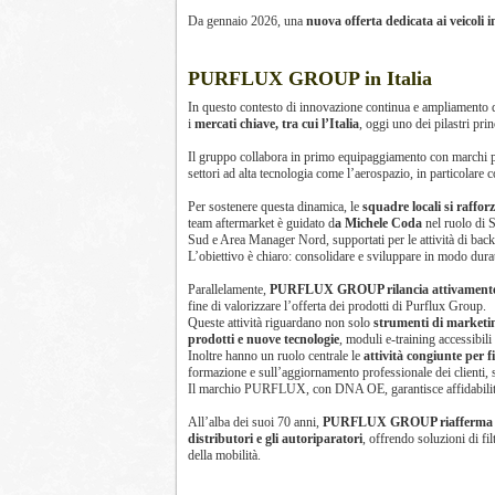
Da gennaio 2026, una
nuova offerta dedicata ai veicoli i
PURFLUX GROUP in Italia
In questo contesto di innovazione continua e ampliamento 
i
mercati chiave, tra cui l’Italia
, oggi uno dei pilastri prin
Il gruppo collabora in primo equipaggiamento con marchi 
settori ad alta tecnologia come l’aerospazio, in particolare 
Per sostenere questa dinamica, le
squadre locali si raffo
team aftermarket è guidato d
a Michele Coda
nel ruolo di
Sud e Area Manager Nord, supportati per le attività di back
L’obiettivo è chiaro: consolidare e sviluppare in modo dura
Parallelamente,
PURFLUX GROUP rilancia attivamente le 
fine di valorizzare l’offerta dei prodotti di Purflux Group.
Queste attività riguardano non solo
strumenti di marketin
prodotti e nuove tecnologie
, moduli e-training accessibili
Inoltre hanno un ruolo centrale le
attività congiunte per fi
formazione e sull’aggiornamento professionale dei clienti, s
Il marchio PURFLUX, con DNA OE, garantisce affidabilità tec
All’alba dei suoi 70 anni,
PURFLUX GROUP riafferma così
distributori e gli autoriparatori
, offrendo soluzioni di fil
della mobilità.