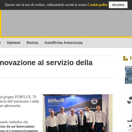
Questo sito fa uso di cookies, utilizzandolo accetti la nostra
Cookie policy
Accetta
i
Opinioni
Rivista
Autofficina Autorizzata
ovazione al servizio della
o dal gruppo PURFLUX; 70
toria dell’automotive e della
to aftermarket.
uardo simbolico che
ato da un’innovazione
uppo si è progressivamente