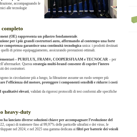
iltrazione, accompagnando le
mici alle tecnologie
o completo
ipment (OE) rappresenta un pilastro fondamentale
.
one per i più grandi costruttori auto, affermando al contempo una forte
ce competenza garantisce una continuità tecnologica
unica: i prodotti destinati
di quelli di primo equipaggiamento, assicurando prestazioni ottimali.
 complementari – PURFLUX, FRAM®, COOPERSFIAAM e TECNOCAR
– per
dell’aftermarket. Questa
strategia multi-brand consente di coprire l’intero
ti dei costruttori.
mangono in circolazione più a lungo, la filtrazione assume un ruolo sempre più
are l’efficienza del motore, proteggere i componenti sensibili e ridurre i costi
 qualitativi elevati
, validati da rigorosi protocolli di test conformi alle specifiche
do heavy-duty
ppo ha lanciato diverse soluzioni chiave per accompagnare l’evoluzione del
22, capaci di trattenere fino al 99,97% delle particelle ultrafini e dei virus; le
viluppate nel 2024; e nel 2025 una gamma dedicata ai
filtri per batterie dei veicoli