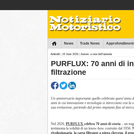
Collins
News
Trade News
Approfondiment
Articoli
| 10 June 2026 | Autore: a cura dell'azienda
PURFLUX: 70 anni di inn
filtrazione
Un anniversario importante quello celebrato quest’ann
anni in cui innovazione e tecnologia si intrecciano con la s
sua evoluzione, partendo dal primo impianto fino al merca
Nel 2026,
PURFLUX
celebra 70 anni di storia
– un trag
testimonia la solidità di un know-how costruito dal 1956.
N
rivoluzionaria
,
la carta filtrante a piega chevron
,
il gr