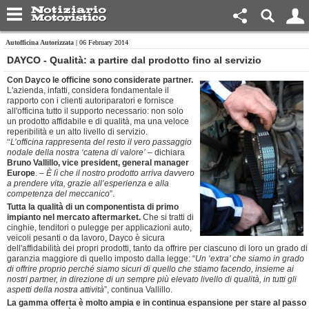
Autofficina Autorizzata
| 06 February 2014
DAYCO - Qualità: a partire dal prodotto fino al servizio
Con Dayco le officine sono considerate partner.
L'azienda, infatti, considera fondamentale il
rapporto con i clienti autoriparatori e fornisce
all'officina tutto il supporto necessario: non solo
un prodotto affidabile e di qualità, ma una veloce
reperibilità e un alto livello di servizio.
“
L’officina rappresenta del resto il vero passaggio
nodale della nostra ‘catena di valore’
– dichiara
Bruno Vallillo, vice president, general manager
Europe
. –
È lì che il nostro prodotto arriva davvero
a prendere vita, grazie all’esperienza e alla
competenza del meccanico
”.
Tutta la qualità di un componentista di primo
impianto nel mercato aftermarket.
Che si tratti di
cinghie, tenditori o pulegge per applicazioni auto,
veicoli pesanti o da lavoro, Dayco è sicura
dell'affidabilità dei propri prodotti, tanto da offrire per ciascuno di loro un grado di
garanzia maggiore di quello imposto dalla legge: “
Un ‘extra’ che siamo in grado
di offrire proprio perché siamo sicuri di quello che stiamo facendo, insieme ai
nostri partner, in direzione di un sempre più elevato livello di qualità, in tutti gli
aspetti della nostra attività
”, continua Vallillo.
La gamma offerta è molto ampia e in continua espansione per stare al passo