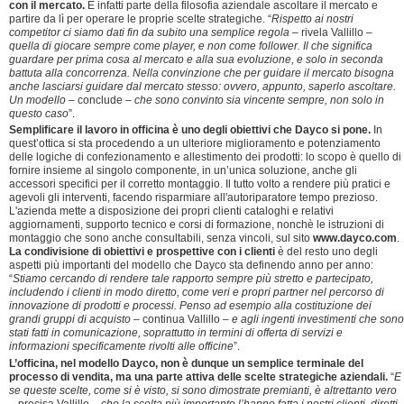
con il mercato.
È infatti parte della filosofia aziendale ascoltare il mercato e
partire da lì per operare le proprie scelte strategiche. “
Rispetto ai nostri
competitor ci siamo dati fin da subito una semplice regola
– rivela Vallillo –
quella di giocare sempre come player, e non come follower. Il che significa
guardare per prima cosa al mercato e alla sua evoluzione, e solo in seconda
battuta alla concorrenza. Nella convinzione che per guidare il mercato bisogna
anche lasciarsi guidare dal mercato stesso: ovvero, appunto, saperlo ascoltare.
Un modello
– conclude –
che sono convinto sia vincente sempre, non solo in
questo caso
”.
Semplificare il lavoro in officina è uno degli obiettivi che Dayco si pone.
In
quest’ottica si sta procedendo a un ulteriore miglioramento e potenziamento
delle logiche di confezionamento e allestimento dei prodotti: lo scopo è quello di
fornire insieme al singolo componente, in un’unica soluzione, anche gli
accessori specifici per il corretto montaggio. Il tutto volto a rendere più pratici e
agevoli gli interventi, facendo risparmiare all'autoriparatore tempo prezioso.
L'azienda mette a disposizione dei propri clienti cataloghi e relativi
aggiornamenti, supporto tecnico e corsi di formazione, nonchè le istruzioni di
montaggio che sono anche consultabili, senza vincoli, sul sito
www.dayco.com
.
La condivisione di obiettivi e prospettive con i clienti
è del resto uno degli
aspetti più importanti del modello che Dayco sta definendo anno per anno:
“
Stiamo cercando di rendere tale rapporto sempre più stretto e partecipato,
includendo i clienti in modo diretto, come veri e propri partner nel percorso di
innovazione di prodotti e processi. Penso ad esempio alla costituzione dei
grandi gruppi di acquisto
– continua Vallillo –
e agli ingenti investimenti che sono
stati fatti in comunicazione, soprattutto in termini di offerta di servizi e
informazioni specificamente rivolti alle officine
”.
L’officina, nel modello Dayco, non è dunque un semplice terminale del
processo di vendita, ma una parte attiva delle scelte strategiche aziendali.
“
E
se queste scelte, come si è visto, si sono dimostrate premianti, è altrettanto vero