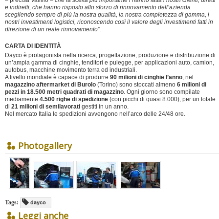
– precisa Vallillo –
che la scelta più importante l’hanno fatta i nostri clienti, diretti
e indiretti, che hanno risposto allo sforzo di rinnovamento dell’azienda
scegliendo sempre di più la nostra qualità, la nostra completezza di gamma, i
nostri investimenti logistici, riconoscendo così il valore degli investimenti fatti in
direzione di un reale rinnovamento
”.
CARTA DI IDENTITÀ
Dayco è protagonista nella ricerca, progettazione, produzione e distribuzione di
un’ampia gamma di cinghie, tenditori e pulegge, per applicazioni auto, camion,
autobus, macchine movimento terra ed industriali.
A livello mondiale è capace di produrre
90 milioni di cinghie l’anno
; nel
magazzino aftermarket di Burolo
(Torino) sono stoccati almeno
6 milioni di
pezzi in 18.500 metri quadrati di magazzino
. Ogni giorno sono compilate
mediamente
4.500 righe di spedizione
(con picchi di quasi 8.000), per un totale
di
21 milioni di semilavorati
gestiti in un anno.
Nel mercato Italia le spedizioni avvengono nell’arco delle 24/48 ore.
Photogallery
Tags:
dayco
Leggi anche