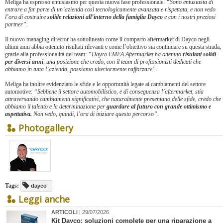
Meliga ha espresso entusiasmo per questa nuova fase professionale:
“Sono entusiasta di
entrare a far parte di un’azienda così tecnologicamente avanzata e rispettata, e non vedo
l’ora di costruire
solide relazioni all’interno della famiglia Dayco
e con i nostri preziosi
partner”.
Il nuovo managing director ha sottolineato come il comparto aftermarket di Dayco negli
ultimi anni abbia ottenuto risultati rilevanti e come l’obiettivo sia continuare su questa strada,
grazie alla professionalità del team:
“Dayco EMEA Aftermarket ha ottenuto
risultati solidi
per diversi anni
, una posizione che credo, con il team di professionisti dedicati che
abbiamo in tutta l’azienda, possiamo ulteriormente rafforzare”.
Meliga ha inoltre evidenziato le sfide e le opportunità legate ai cambiamenti del settore
automotive:
“Sebbene il settore automobilistico, e di conseguenza l’aftermarket, stia
attraversando cambiamenti significativi, che naturalmente presentano delle sfide, credo che
abbiamo il talento e la determinazione per
guardare al futuro con grande ottimismo e
aspettativa.
Non vedo, quindi, l’ora di iniziare questo percorso”.
Photogallery
Tags:
dayco
Leggi anche
ARTICOLI
| 29/07/2026
Kit Dayco: soluzioni complete per una riparazione a