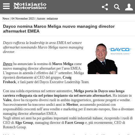
News
| 04 November 2025 | Autore: redazione
​Dayco nomina Marco Meliga nuovo managing director
aftermarket EMEA
Dayco rafforza la leadership in area EMEA nel settore
aftermarket nominando Marco Meliga nuovo managing
director.
Dayco
ha annunciato la nomina di
Marco Meliga
come
nuovo managing director aftermarket per l’area EMEA.
L’ingresso in azienda è effettivo dal 1° settembre. Meliga
riporterà direttamente al CEO del gruppo,
Craig
Frohock
, e farà parte del Dayco Executive Leadership Team.
Con una solida esperienza nel settore automotive,
Meliga porta in Dayco una lunga
carriera sviluppata sia nel primo impianto sia nel mercato aftermarket.
Ha iniziato in
Valeo
, dove ha ricoperto diversi ruoli in ambito ingegneristico, gestione progetti e vendite.
Successivamente ha trascorso undici anni in
Meritor
, assumendo posizioni con
responsabilità crescenti nell’area vendite e marketing per il mercato europeo, fino a diventare
managing director aftermarket EMEA.
Negli ultimi sei anni ha poi guidato importanti realtà industriali italiane, ricoprendo i ruoli di
CEO di
Algo Group
, managing director di
Facet Group
e, più recentemente, CEO di
Rototech Group.