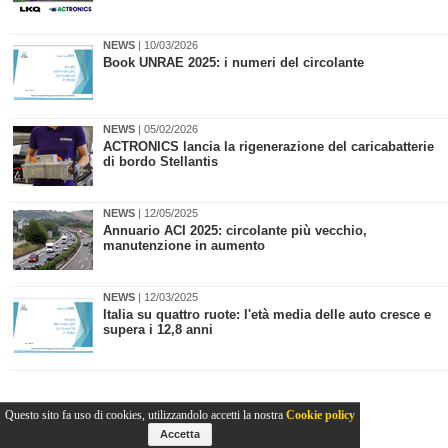
NEWS
| 10/03/2026
Book UNRAE 2025: i numeri del circolante
NEWS
| 05/02/2026
ACTRONICS lancia la rigenerazione del caricabatterie
di bordo Stellantis
NEWS
| 12/05/2025
​Annuario ACI 2025: circolante più vecchio,
manutenzione in aumento
NEWS
| 12/03/2025
​Italia su quattro ruote: l'età media delle auto cresce e
supera i 12,8 anni
Questo sito fa uso di cookies, utilizzandolo accetti la nostra
Cookie policy
Accetta
2011-2026© Collins Editore - P.Iva 13142370157