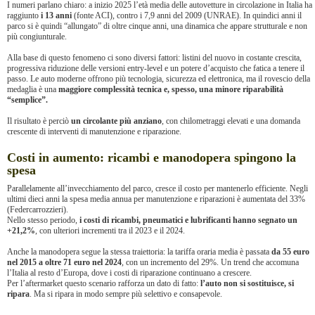
I numeri parlano chiaro: a inizio 2025 l’età media delle autovetture in circolazione in Italia ha
raggiunto
i 13 anni
(fonte ACI), contro i 7,9 anni del 2009 (UNRAE). In quindici anni il
parco si è quindi “allungato” di oltre cinque anni, una dinamica che appare strutturale e non
più congiunturale.
Alla base di questo fenomeno ci sono diversi fattori: listini del nuovo in costante crescita,
progressiva riduzione delle versioni entry-level e un potere d’acquisto che fatica a tenere il
passo. Le auto moderne offrono più tecnologia, sicurezza ed elettronica, ma il rovescio della
medaglia è una
maggiore complessità tecnica e, spesso, una minore riparabilità
“semplice”.
Il risultato è perciò
un circolante più anziano
, con chilometraggi elevati e una domanda
crescente di interventi di manutenzione e riparazione.
Costi in aumento: ricambi e manodopera spingono la
spesa
Parallelamente all’invecchiamento del parco, cresce il costo per mantenerlo efficiente. Negli
ultimi dieci anni la spesa media annua per manutenzione e riparazioni è aumentata del 33%
(Federcarrozzieri).
Nello stesso periodo,
i costi di ricambi, pneumatici e lubrificanti hanno segnato un
+21,2%
, con ulteriori incrementi tra il 2023 e il 2024.
Anche la manodopera segue la stessa traiettoria: la tariffa oraria media è passata
da 55 euro
nel 2015 a oltre 71 euro nel 2024
, con un incremento del 29%. Un trend che accomuna
l’Italia al resto d’Europa, dove i costi di riparazione continuano a crescere.
Per l’aftermarket questo scenario rafforza un dato di fatto:
l’auto non si sostituisce, si
ripara
. Ma si ripara in modo sempre più selettivo e consapevole.