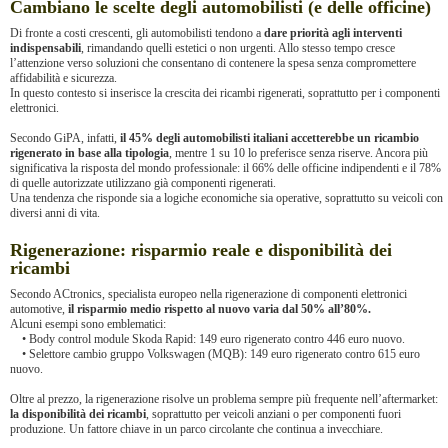
Cambiano le scelte degli automobilisti (e delle officine)
Di fronte a costi crescenti, gli automobilisti tendono a
dare priorità agli interventi
indispensabili
, rimandando quelli estetici o non urgenti. Allo stesso tempo cresce
l’attenzione verso soluzioni che consentano di contenere la spesa senza compromettere
affidabilità e sicurezza.
In questo contesto si inserisce la crescita dei ricambi rigenerati, soprattutto per i componenti
elettronici.
Secondo GiPA, infatti,
il 45% degli automobilisti italiani accetterebbe un ricambio
rigenerato in base alla tipologia
, mentre 1 su 10 lo preferisce senza riserve. Ancora più
significativa la risposta del mondo professionale: il 66% delle officine indipendenti e il 78%
di quelle autorizzate utilizzano già componenti rigenerati.
Una tendenza che risponde sia a logiche economiche sia operative, soprattutto su veicoli con
diversi anni di vita.
Rigenerazione: risparmio reale e disponibilità dei
ricambi
Secondo ACtronics, specialista europeo nella rigenerazione di componenti elettronici
automotive,
il risparmio medio rispetto al nuovo varia dal 50% all’80%.
Alcuni esempi sono emblematici:
• Body control module Skoda Rapid: 149 euro rigenerato contro 446 euro nuovo.
• Selettore cambio gruppo Volkswagen (MQB): 149 euro rigenerato contro 615 euro
nuovo.
Oltre al prezzo, la rigenerazione risolve un problema sempre più frequente nell’aftermarket:
la disponibilità dei ricambi
, soprattutto per veicoli anziani o per componenti fuori
produzione. Un fattore chiave in un parco circolante che continua a invecchiare.