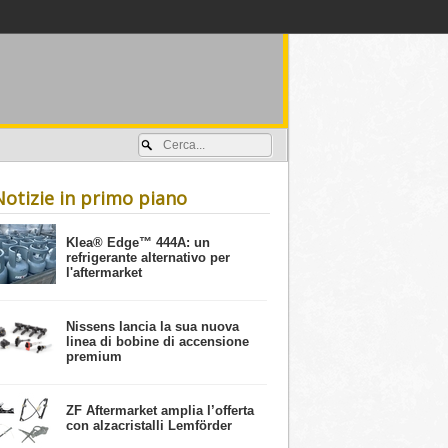
Accedi / registrati
Notizie in primo piano
​Klea® Edge™ 444A: un
refrigerante alternativo per
l'aftermarket
Nissens lancia la sua nuova
linea di bobine di accensione
premium
ZF Aftermarket amplia l’offerta
con alzacristalli Lemförder