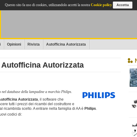
Questo sito fa uso di cookies, utilizzandolo accetti la nostra
Cookie policy
Accetta
i
Opinioni
Rivista
Autofficina Autorizzata
 Autofficina Autorizzata
so nel database della lampadine a marchio Philips.
utofficina Autorizzata
, il software che
ere tutti i prezzi dei ricambi del costruttore e
al ricambista scelto. A entrare nella famiglia di AA è
Philips
.
uovi codici di: