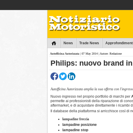
Collins
News
Trade News
Approfondiment
Autofficina Autorizzata
| 07 May 2014 | Autore: Redazione
Philips: nuovo brand in
Autofficina Autorizzata amplia la sua offerta con l'ingres
Nuovo ingresso nel proprio portfolio di marchi per
A
permette ai professionisti della riparazione di conosc
aftermarket, e di acquistare direttamente i ricambi d
Il database della piattaforma si arricchisce così di n
lampadine freccia
lampadine posizione
lampadine stop