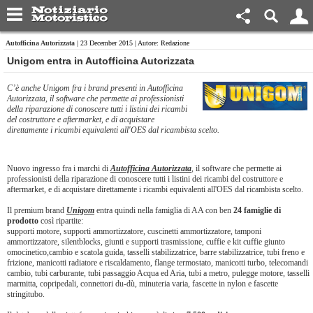
Autofficina Autorizzata
| 23 December 2015 | Autore: Redazione
Unigom entra in Autofficina Autorizzata
C’è anche
Unigom
fra i brand presenti in Autofficina
Autorizzata, il software che permette ai professionisti
della riparazione di conoscere tutti i listini dei ricambi
del costruttore e aftermarket, e di acquistare
direttamente i ricambi equivalenti all'OES dal ricambista scelto.
Nuovo ingresso fra i marchi di
Autofficina Autorizzata
, il software che permette ai
professionisti della riparazione di conoscere tutti i listini dei ricambi del costruttore e
aftermarket, e di acquistare direttamente i ricambi equivalenti all'OES dal ricambista scelto.
Il premium brand
Unigom
entra quindi nella famiglia di AA con ben
24 famiglie di
prodotto
così ripartite:
supporti motore, supporti ammortizzatore, cuscinetti ammortizzatore, tamponi
ammortizzatore, silentblocks, giunti e supporti trasmissione, cuffie e kit cuffie giunto
omocinetico,cambio e scatola guida, tasselli stabilizzatrice, barre stabilizzatrice, tubi freno e
frizione, manicotti radiatore e riscaldamento, flange termostato, manicotti turbo, telecomandi
cambio, tubi carburante, tubi passaggio Acqua ed Aria, tubi a metro, pulegge motore, tasselli
marmitta, copripedali, connettori du-dù, minuteria varia, fascette in nylon e fascette
stringitubo.