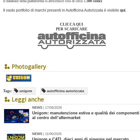
Il database della piattaforma si arricchisce così di circa
7.500 codici
.
Il vasto portfolio di marchi presenti in Autofficina Autorizzata è visibile
qui
.
CLICCA QUI
PER SCARICARE
Photogallery
Tags:
unigom
autofficina autorizzata
Leggi anche
NEWS
| 17/06/2026
​Unigom: manutenzione estiva e qualità dei componenti
al centro dell’aftermarket
NEWS
| 11/06/2026
Unigom e CATI, dieci anni di sinergie nel mercato