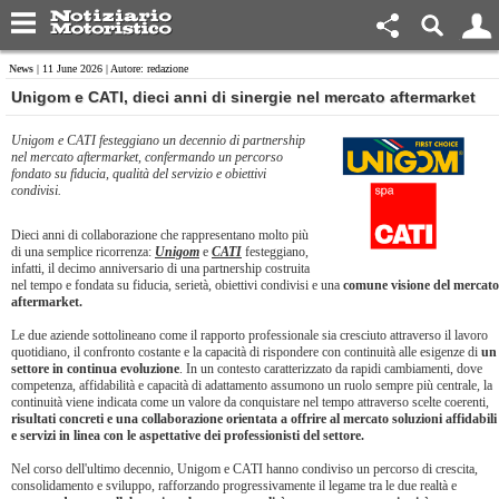
News
| 11 June 2026 | Autore: redazione
Unigom e CATI, dieci anni di sinergie nel mercato aftermarket
Unigom e CATI festeggiano un decennio di partnership
nel mercato aftermarket, confermando un percorso
fondato su fiducia, qualità del servizio e obiettivi
condivisi.
Dieci anni di collaborazione che rappresentano molto più
di una semplice ricorrenza:
Unigom
e
CATI
festeggiano,
infatti, il decimo anniversario di una partnership costruita
nel tempo e fondata su fiducia, serietà, obiettivi condivisi e una
comune visione del mercato
aftermarket.
Le due aziende sottolineano come il rapporto professionale sia cresciuto attraverso il lavoro
quotidiano, il confronto costante e la capacità di rispondere con continuità alle esigenze di
un
settore in continua evoluzione
. In un contesto caratterizzato da rapidi cambiamenti, dove
competenza, affidabilità e capacità di adattamento assumono un ruolo sempre più centrale, la
continuità viene indicata come un valore da conquistare nel tempo attraverso scelte coerenti,
risultati concreti e una collaborazione orientata a offrire al mercato soluzioni affidabili
e servizi in linea con le aspettative dei professionisti del settore.
Nel corso dell'ultimo decennio, Unigom e CATI hanno condiviso un percorso di crescita,
consolidamento e sviluppo, rafforzando progressivamente il legame tra le due realtà e