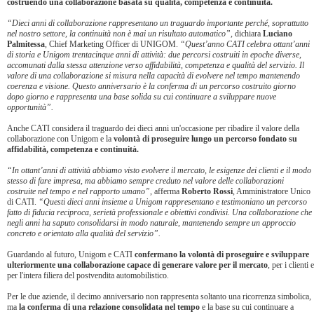
costruendo una collaborazione basata su qualità, competenza e continuità.
“Dieci anni di collaborazione rappresentano un traguardo importante perché, soprattutto
nel nostro settore, la continuità non è mai un risultato automatico”,
dichiara
Luciano
Palmitessa
, Chief Marketing Officer di UNIGOM.
“Quest’anno CATI celebra ottant’anni
di storia e Unigom trentacinque anni di attività: due percorsi costruiti in epoche diverse,
accomunati dalla stessa attenzione verso affidabilità, competenza e qualità del servizio. Il
valore di una collaborazione si misura nella capacità di evolvere nel tempo mantenendo
coerenza e visione. Questo anniversario è la conferma di un percorso costruito giorno
dopo giorno e rappresenta una base solida su cui continuare a sviluppare nuove
opportunità”.
Anche CATI considera il traguardo dei dieci anni un'occasione per ribadire il valore della
collaborazione con Unigom e la
volontà di proseguire lungo un percorso fondato su
affidabilità, competenza e continuità.
“In ottant’anni di attività abbiamo visto evolvere il mercato, le esigenze dei clienti e il modo
stesso di fare impresa, ma abbiamo sempre creduto nel valore delle collaborazioni
costruite nel tempo e nel rapporto umano”
, afferma
Roberto Rossi
, Amministratore Unico
di CATI.
“Questi dieci anni insieme a Unigom rappresentano e testimoniano un percorso
fatto di fiducia reciproca, serietà professionale e obiettivi condivisi. Una collaborazione che
negli anni ha saputo consolidarsi in modo naturale, mantenendo sempre un approccio
concreto e orientato alla qualità del servizio”.
Guardando al futuro, Unigom e CATI
confermano la volontà di proseguire e sviluppare
ulteriormente una collaborazione capace di generare valore per il mercato
, per i clienti e
per l'intera filiera del postvendita automobilistico.
Per le due aziende, il decimo anniversario non rappresenta soltanto una ricorrenza simbolica,
ma
la conferma di una relazione consolidata nel tempo
e la base su cui continuare a