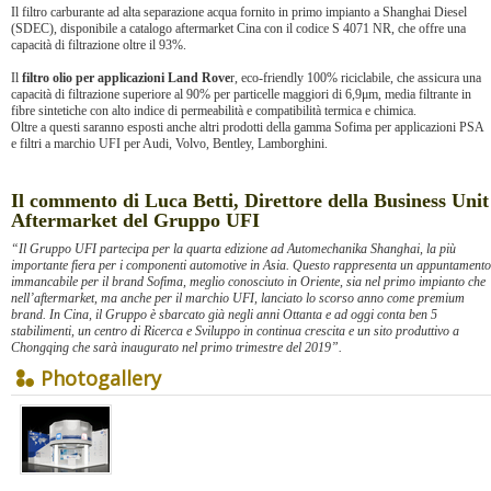
Il filtro carburante ad alta separazione acqua fornito in primo impianto a Shanghai Diesel
(SDEC), disponibile a catalogo aftermarket Cina con il codice S 4071 NR, che offre una
capacità di filtrazione oltre il 93%.
Il
filtro olio per applicazioni Land Rove
r, eco-friendly 100% riciclabile, che assicura una
capacità di filtrazione superiore al 90% per particelle maggiori di 6,9μm, media filtrante in
fibre sintetiche con alto indice di permeabilità e compatibilità termica e chimica.
Oltre a questi saranno esposti anche altri prodotti della gamma Sofima per applicazioni PSA
e filtri a marchio UFI per Audi, Volvo, Bentley, Lamborghini.
Il commento di Luca Betti, Direttore della Business Unit
Aftermarket del Gruppo UFI
“Il Gruppo UFI partecipa per la quarta edizione ad Automechanika Shanghai, la più
importante fiera per i componenti automotive in Asia. Questo rappresenta un appuntamento
immancabile per il brand Sofima, meglio conosciuto in Oriente, sia nel primo impianto che
nell’aftermarket, ma anche per il marchio UFI, lanciato lo scorso anno come premium
brand. In Cina, il Gruppo è sbarcato già negli anni Ottanta e ad oggi conta ben 5
stabilimenti, un centro di Ricerca e Sviluppo in continua crescita e un sito produttivo a
Chongqing che sarà inaugurato nel primo trimestre del 2019”.
Photogallery