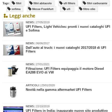
Tags:
filtri
filtri abitacolo
ufi filters
filtri carburante
sofima
Messe Frankfurt
ufi
filtro olio
Leggi anche
NEWS
| 27/05/2019
UFI Filters, Light Vehicles: pronti i nuovi cataloghi UFI
e Sofima
NEWS
| 06/06/2017
Dall’auto al truck: i nuovi cataloghi 2017/2018 di UFI
Filters
NEWS
| 27/01/2021
Filtrazione: UFI Filters equipaggia il motore Diesel
EA288 EVO di VW
ARTICOLI
| 23/01/2020
​Novità nella gamma aftermarket UFI Filters
NEWS
| 22/10/2019
​UFI Filters in India: inaugurato nuovo sito produttivo