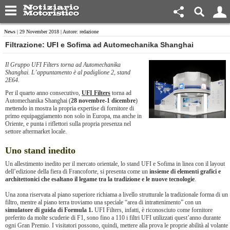
News
| 29 November 2018 | Autore: redazione
Filtrazione: UFI e Sofima ad Automechanika Shanghai
Il Gruppo UFI Filters torna ad Automechanika
Shanghai. L’appuntamento è al padiglione 2, stand
2E64.
Per il quarto anno consecutivo,
UFI Filters
torna ad
Automechanika Shanghai (
28 novembre-1 dicembre
)
mettendo in mostra la propria expertise di fornitore di
primo equipaggiamento non solo in Europa, ma anche in
Oriente, e punta i riflettori sulla propria presenza nel
settore aftermarket locale.
Uno stand inedito
Un allestimento inedito per il mercato orientale, lo stand UFI e Sofima in linea con il layout
dell’edizione della fiera di Francoforte, si presenta come un
insieme di elementi grafici e
architettonici che esaltano il legame tra la tradizione e le nuove tecnologie
.
Una zona riservata al piano superiore richiama a livello strutturale la tradizionale forma di un
filtro, mentre al piano terra troviamo una speciale “area di intrattenimento” con un
simulatore di guida di Formula 1.
UFI Filters, infatti, è riconosciuto come fornitore
preferito da molte scuderie di F1, sono fino a 110 i filtri UFI utilizzati quest’anno durante
ogni Gran Premio. I visitatori possono, quindi, mettere alla prova le proprie abilità al volante