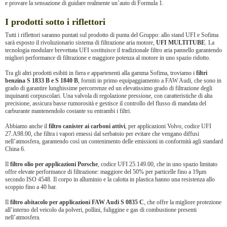
e provare la sensazione di guidare realmente un’auto di Formula 1.
I prodotti sotto i riflettori
Tutti i riflettori saranno puntati sul prodotto di punta del Gruppo: allo stand UFI e Sofima
sarà esposto il rivoluzionario sistema di filtrazione aria motore,
UFI MULTITUBE
. La
tecnologia modulare brevettata UFI sostituisce il tradizionale filtro aria pannello garantendo
migliori performance di filtrazione e maggiore potenza al motore in uno spazio ridotto.
Tra gli altri prodotti esibiti in fiera e appartenenti alla gamma Sofima, troviamo i
filtri
benzina S 1833 B e S 1840 B
, forniti in primo equipaggiamento a FAW Audi, che sono in
grado di garantire lunghissime percorrenze ed un elevatissimo grado di filtrazione degli
inquinanti corpuscolari. Una valvola di regolazione pressione, con caratteristiche di alta
precisione, assicura basse rumorosità e gestisce il controllo del flusso di mandata del
carburante mantenendolo costante su entrambi i filtri.
Abbiamo anche il
filtro canister ai carboni attivi
, per applicazioni Volvo, codice UFI
27.A98.00, che filtra i vapori emessi dal serbatoio per evitare che vengano diffusi
nell’atmosfera, garantendo così un contenimento delle emissioni in conformità agli standard
China 6.
Il
filtro olio per applicazioni Porsche
, codice UFI 25.149.00, che in uno spazio limitato
offre elevate performance di filtrazione: maggiore del 50% per particelle fino a 19μm
secondo ISO 4548. Il corpo in alluminio e la calotta in plastica hanno una resistenza allo
scoppio fino a 40 bar.
Il
filtro abitacolo per applicazioni FAW Audi S 0835 C
, che offre la migliore protezione
all’interno del veicolo da polveri, pollini, fuliggine e gas di combustione presenti
nell’atmosfera.