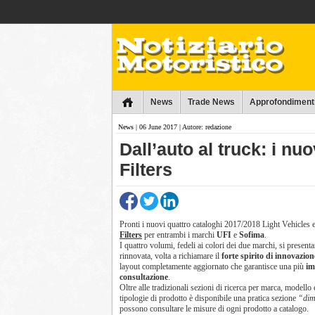
Collins
News
Trade News
Approfondiment
News
| 06 June 2017 | Autore: redazione
Dall’auto al truck: i nu
Filters
Pronti i nuovi quattro cataloghi 2017/2018 Light Vehicles
Filters
per entrambi i marchi
UFI
e
Sofima
.
I quattro volumi, fedeli ai colori dei due marchi, si prese
rinnovata, volta a richiamare il
forte spirito di innovazion
layout completamente aggiornato che garantisce una più
im
consultazione
.
Oltre alle tradizionali sezioni di ricerca per marca, modello e
tipologie di prodotto è disponibile una pratica sezione
“dim
possono consultare le misure di ogni prodotto a catalogo.