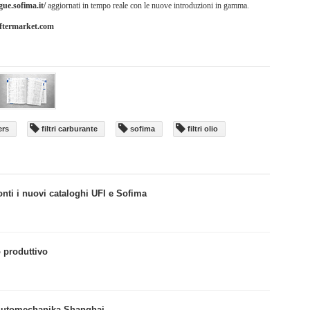
gue.sofima.it/
aggiornati in tempo reale con le nuove introduzioni in gamma.
ftermarket.com
ers
filtri carburante
sofima
filtri olio
ronti i nuovi cataloghi UFI e Sofima
o produttivo
 Automechanika Shanghai