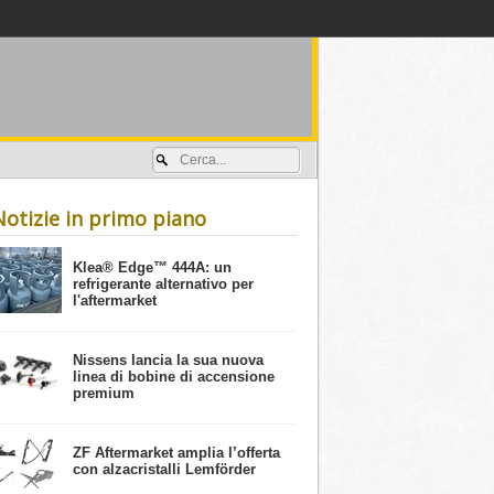
Accedi / registrati
Notizie in primo piano
​Klea® Edge™ 444A: un
refrigerante alternativo per
l'aftermarket
Nissens lancia la sua nuova
linea di bobine di accensione
premium
ZF Aftermarket amplia l’offerta
con alzacristalli Lemförder