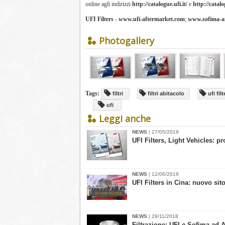
online agli indirizzi
http://catalogue.ufi.it/
e
http://catalo
UFI Filters
-
www.ufi-aftermarket.com
;
www.sofima-a
Photogallery
Tags:
filtri
filtri abitacolo
ufi filt
ufi
Leggi anche
NEWS
| 27/05/2019
UFI Filters, Light Vehicles: p
NEWS
| 12/06/2019
​UFI Filters in Cina: nuovo sit
NEWS
| 29/11/2018
Filtrazione: UFI e Sofima ad