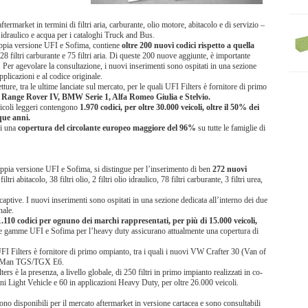
termarket in termini di filtri aria, carburante, olio motore, abitacolo e di servizio –
io idraulico e acqua per i cataloghi Truck and Bus.
oppia versione UFI e Sofima, contiene
oltre 200 nuovi codici rispetto a quella
o, 28 filtri carburante e 75 filtri aria. Di queste 200 nuove aggiunte, è importante
. Per agevolare la consultazione, i nuovi inserimenti sono ospitati in una sezione
pplicazioni e al codice originale.
ure, tra le ultime lanciate sul mercato, per le quali UFI Filters è fornitore di primo
Range Rover IV, BMW Serie 1, Alfa Romeo Giulia e Stelvio.
eicoli leggeri contengono
1.970 codici, per oltre 30.000 veicoli, oltre il 50% dei
que anni.
gi una
copertura del circolante europeo maggiore del 96%
su tutte le famiglie di
ppia versione UFI e Sofima, si distingue per l’inserimento di ben
272 nuovi
iltri abitacolo, 38 filtri olio, 2 filtri olio idraulico, 78 filtri carburante, 3 filtri urea,
ptive. I nuovi inserimenti sono ospitati in una sezione dedicata all’interno dei due
nale.
110 codici per ognuno dei marchi rappresentati, per più di 15.000 veicoli,
e gamme UFI e Sofima per l’heavy duty assicurano attualmente una copertura di
UFI Filters è fornitore di primo ompianto, tra i quali i nuovi VW Crafter 30 (Van of
6 e Man TGS/TGX E6.
ers è la presenza, a livello globale, di 250 filtri in primo impianto realizzati in co-
ioni Light Vehicle e 60 in applicazioni Heavy Duty, per oltre 26.000 veicoli.
o disponibili per il mercato aftermarket in versione cartacea e sono consultabili