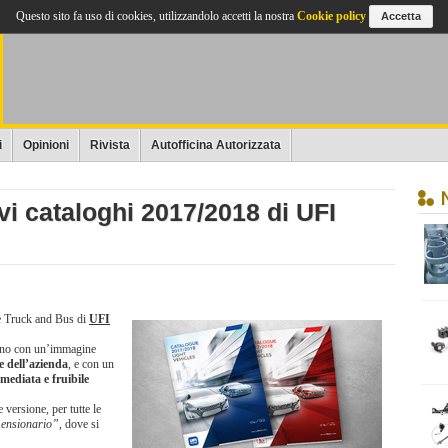
Questo sito fa uso di cookies, utilizzandolo accetti la nostra
Cookie policy
Accetta
i
Opinioni
Rivista
Autofficina Autorizzata
ovi cataloghi 2017/2018 di UFI
 e Truck and Bus di
UFI
ntano con un’immagine
e dell’azienda
, e con un
mediata e fruibile
 versione, per tutte le
ensionario”
, dove si