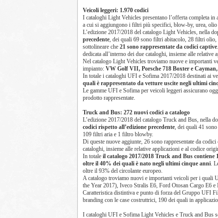
Veicoli leggeri: 1.970 codici
I cataloghi Light Vehicles presentano l’offerta completa in af
a cui si aggiungono i filtri più specifici, blow-by, urea, ol
L’edizione 2017/2018 del catalogo Light Vehicles, nella d
precedente
, dei quali 69 sono filtri abitacolo, 28 filtri oli
sottolineare che
21 sono rappresentate da codici captive
dedicata all’interno dei due cataloghi, insieme alle relative a
Nel catalogo Light Vehicles troviamo nuove e importanti vett
impianto:
VW Golf VII, Porsche 718 Boxter e Cayman, 
In totale i cataloghi UFI e Sofima 2017/2018 destinati ai v
quali è rappresentato da vetture uscite negli ultimi cin
Le gamme UFI e Sofima per veicoli leggeri assicurano og
prodotto rappresentate.
Truck and Bus: 272 nuovi codici a catalogo
L’edizione 2017/2018 del catalogo Truck and Bus, nella do
codici rispetto all’edizione precedente
, dei quali 41 sono f
109 filtri aria e 1 filtro blowby.
Di queste nuove aggiunte, 26 sono rappresentate da codici ca
cataloghi, insieme alle relative applicazioni e al codice origi
In totale
il catalogo 2017/2018 Truck and Bus contiene 1.
oltre il 40% dei quali è nato negli ultimi cinque anni
. L
oltre il 93% del circolante europeo.
A catalogo troviamo nuovi e importanti veicoli per i quali 
the Year 2017), Iveco Stralis E6, Ford Otosan Cargo E
Caratteristica distintiva e punto di forza del Gruppo UFI Filt
branding con le case costruttrici, 190 dei quali in applicaz
I cataloghi UFI e Sofima Light Vehicles e Truck and Bus son