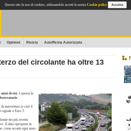
Questo sito fa uso di cookies, utilizzandolo accetti la nostra
Cookie policy
Accetta
i
Opinioni
Rivista
Autofficina Autorizzata
 terzo del circolante ha oltre 13
 anni di età
: è questa la
sservatorio
 di autovetture (e cioè il
 o uguale a Euro 3.
otate dei più recenti
ve. Il dato ripropone in
e, come accade ogni anno