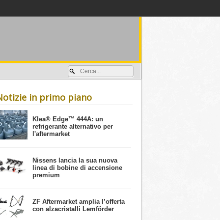
Accedi / registrati
Notizie in primo piano
​Klea® Edge™ 444A: un
refrigerante alternativo per
l'aftermarket
Nissens lancia la sua nuova
linea di bobine di accensione
premium
ZF Aftermarket amplia l’offerta
con alzacristalli Lemförder