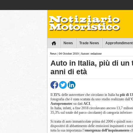
Collins
News
Trade News
Approfondiment
News
| 04 October 2019 | Autore: redazione
Auto in Italia, più di un
anni di età
Il
35%
delle autovetture che circolano in Italia ha
più di 13
fotografia che è stata scattata da uno studio realizzato dall’
O
Autopromotec
su dati
ACI
.
In Italia, infatti, a fine 2018 circolavano ancora 13,7 milioni
35,3% sul totale del parco circolante) di categoria inferiore
Si tratta di auto immatricolate prima del 2006 e quindi non d
dispositivi di abbattimento delle emissioni inquinanti e noci
tutta la sua importanza l’
emergenza dell’inquinamento
ch