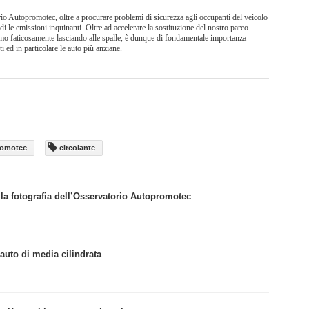
rio Autopromotec, oltre a procurare problemi di sicurezza agli occupanti del veicolo
ndi le emissioni inquinanti. Oltre ad accelerare la sostituzione del nostro parco
tiamo faticosamente lasciando alle spalle, è dunque di fondamentale importanza
i ed in particolare le auto più anziane.
romotec
circolante
21: la fotografia dell’Osservatorio Autopromotec
auto di media cilindrata