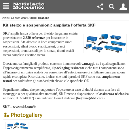
News
| 13 May 2020 | Autore: redazione
Kit sterzo e sospensioni: ampliata l’offerta SKF
SKF
amplia la sua offerta per il telaio: la gamma è stata
potenziata con
2.350 referenze
per lo sterzo e le
sospensioni. Attualmente la linea comprende: snodi
sospensioni, silent block, stabilizzatori, bracci
sospensioni, tiranti assiali per lo sterzo, tiranti assiali
sterzo completo e testine sterzo.
Questa nuova famiglia di prodotto consente innumerevoli
vantaggi
, tra i quali segnaliamo:
l’approvvigionamento semplificato, il
packaging resistente
e che tutti i componenti sono
all’interno di un’unica scatola per consentire all’autoriparatore di effettuare una riparazione
rapida e completa. Ricordiamo, inoltre, che tutti i prodotti SKF sono stati
ampiamente
testati
per soddisfare gli standard più elevati e le specifiche OE.
Segnaliamo, infine, che per supportare l’operatore in caso di dubbi durante una fase di
montaggio o per qualsiasi altra necessità, SKF mette a disposizione un’
assistenza telefonica
ad hoc
(011/2240507) e un indirizzo E-mail dedicato (
helpline@skf.com
).
SKF
–
www.skf.com/it
Photogallery