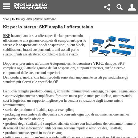
News
| 15 January 2019 | Autore: redazione
Kit per lo sterzo: SKF amplia l’offerta telaio
SKF
ha ampliato la sua offerta per il telaio presentando
ufficialmente una gamma completa di
componenti per lo
sterzo e le sospensioni
: snodi sospensioni, silent block,
stabilizzatori, bracci sospensioni, tiranti assiali per lo
sterzo, tiranti assiali sterzo completo e testine sterzo.
Dopo aver presentato all’ultimo Autopromotec i
kit semiasse VKJC
, dunque, SKF
completa oggi l’attuale gamma dei kit sospensioni, supporti superiori, cuffie sterzo e
componenti delle sospensioni superiori.
Da ricordare, inoltre, che tutti i prodotti sono stati ampiamente testati per soddisfare gli
standard più elevati e le specifiche OE.
La nuova famiglia prodotto, dunque, consente innumerevoli vantaggi, tra i quali segnaliamo:
• approvvigionamento semplificato: fornitore unico per le ruote per il telaio, ottimizzando
così la logistica, un supporto migliore per la vendita e riduzione degli inconvenienti
amministrativi;
• scelta del prodotto affidabile, rapida e semplice;
• packaging resistente e di alta qualità che consente ogni tipo di movimentazione sia nei
magazzini che nelle officine;
• gestione degli scaffali più semplice: etichette chiare con indicazione del contenuto, numero
di serie ed altre informazioni utili per una gestione rapida e semplice degli scaffali;
• prodotti contrassegnati in modo chiaro;
• tutti i componenti in un’unica scatola: tutti gli accessori sono presenti nel kit per consentire