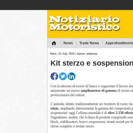
Collins
News
Trade News
Approfondiment
News
| 01 July 2020 | Autore: redazione
Kit sterzo e sospension
Con la mission di essere al fianco e supportare il lavoro deg
annunciato un nuovo
ampliamento di gamma
di sicuro in
professionisti del settore.
L’azienda, infatti, tradizionalmente un fornitore di ruote, h
telaio
, ampliando ulteriormente la gamma dei componenti pe
sospensioni: oggi l’offerta aziendale è di
oltre 3.350 rifer
Segnaliamo, inoltre, che la linea di prodotti comprende snod
block, stabilizzatori, bracci sospensioni, tiranti assiali per lo
sterzo completo e testine sterzo.