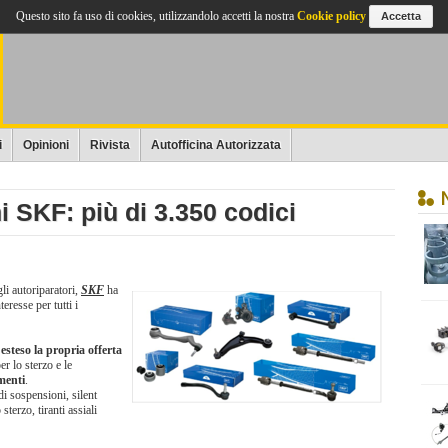
Questo sito fa uso di cookies, utilizzandolo accetti la nostra
Cookie policy
Accetta
i
Opinioni
Rivista
Autofficina Autorizzata
i SKF: più di 3.350 codici
li autoriparatori,
SKF
ha
teresse per tutti i
a
esteso la propria offerta
r lo sterzo e le
imenti
.
i sospensioni, silent
 sterzo, tiranti assiali