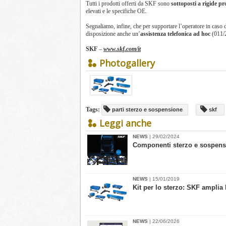
Tutti i prodotti offerti da SKF sono
sottoposti a rigide pr
elevati e le specifiche OE.
Segnaliamo, infine, che per supportare l’operatore in caso 
disposizione anche un’
assistenza telefonica ad hoc
(011/2
SKF
–
www.skf.com/it
Photogallery
Tags:
parti sterzo e sospensione
skf
Leggi anche
NEWS
| 29/02/2024
Componenti sterzo e sospensi
NEWS
| 15/01/2019
Kit per lo sterzo: SKF amplia l
NEWS
| 22/06/2026