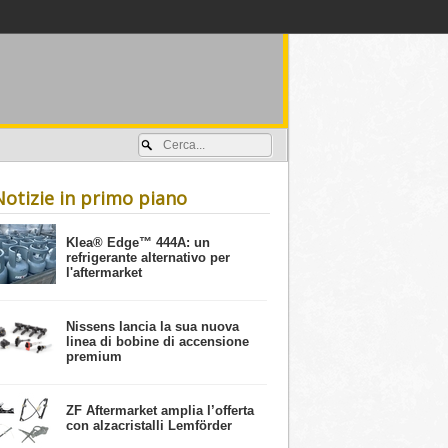
Accedi / registrati
Notizie in primo piano
​Klea® Edge™ 444A: un
refrigerante alternativo per
l'aftermarket
Nissens lancia la sua nuova
linea di bobine di accensione
premium
ZF Aftermarket amplia l’offerta
con alzacristalli Lemförder