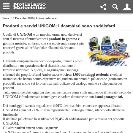
News
| 16 December 2020 | Autore: redazione
Prodotti e servizi UNIGOM: i ricambisti sono soddisfatti
Quello di
UNIGOM
è un marchio ormai noto da diversi
anni al mercato aftermarket per i
prodotti in gomma e
gomma metallo
; un brand che sta acquisendo sempre più
notorietà grazie all’affidabilità e alla qualità dei suoi
prodotti.
L’azienda campana ha da poco sottoposto, tramite i propri
distributori, un
questionario
ai ricambisti su tutto il
territorio nazionale. A questi, si aggiungono i sondaggi
effettuati dal proprio Brand Ambassador e i
circa 1.600 sondaggi telefonici
rivolti ai
ricambisti che hanno potuto esprimere un giudizio sui brand di più aziende (confronto tra
prodotti), ma anche sui loro servizi, sull’utilizzo del catalogo online e sulla qualità dei
prodotti.
Tutto questo perché, oggi più che mai, per capire come si sta muovendo il mercato, secondo
UNIGOM è fondamentale coinvolgere e parlare direttamente con
i suoi protagonisti.
Dai sondaggi l’azienda segnala che il
90%
dei ricambisti conosce e apprezza il brand
UNIGOM e più del
72%
utilizza regolarmente il catalogo online, ritenendolo altamente
funzionale.
Il risultato più elevato lo si rileva nel
99,4%
di soddisfazione per la qualità dei prodotti
UNIGOM.
Gli altri risultati emersi sono i seguenti:
- Il 93% condivide la mission dell’azienda per la sicurezza dei prodotti e del posto di