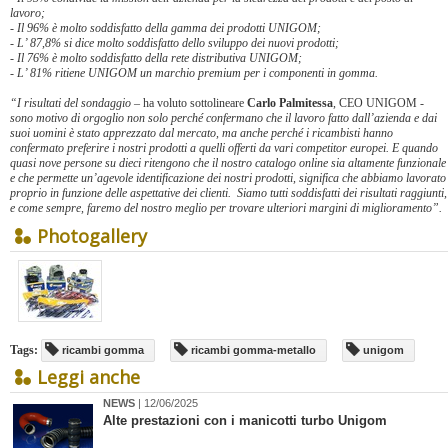
lavoro;
- Il 96% è molto soddisfatto della gamma dei prodotti UNIGOM;
- L’ 87,8% si dice molto soddisfatto dello sviluppo dei nuovi prodotti;
- Il 76% è molto soddisfatto della rete distributiva UNIGOM;
- L’ 81% ritiene UNIGOM un marchio premium per i componenti in gomma.
“I risultati del sondaggio
– ha voluto sottolineare
Carlo Palmitessa
, CEO UNIGOM -
sono motivo di orgoglio non solo perché confermano che il lavoro fatto dall’azienda e dai
suoi uomini è stato apprezzato dal mercato, ma anche perché i ricambisti hanno
confermato preferire i nostri prodotti a quelli offerti da vari competitor europei. E quando
quasi nove persone su dieci ritengono che il nostro catalogo online sia altamente funzionale
e che permette un’agevole identificazione dei nostri prodotti, significa che abbiamo lavorato
proprio in funzione delle aspettative dei clienti. Siamo tutti soddisfatti dei risultati raggiunti,
e come sempre, faremo del nostro meglio per trovare ulteriori margini di miglioramento”.
Photogallery
Tags:
ricambi gomma
ricambi gomma-metallo
unigom
Leggi anche
NEWS
| 12/06/2025
Alte prestazioni con i manicotti turbo Unigom