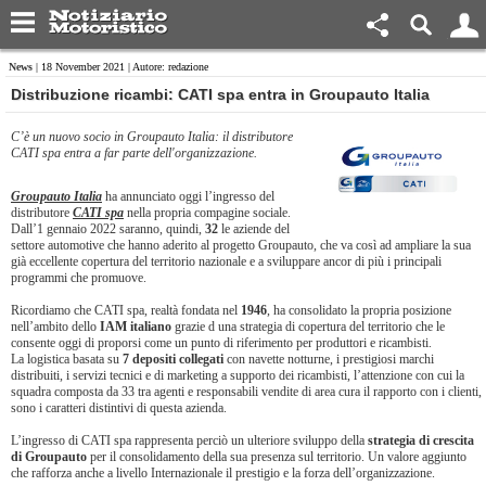
News
| 18 November 2021 | Autore: redazione
Distribuzione ricambi: ​CATI spa entra in Groupauto Italia
C’è un nuovo socio in Groupauto Italia: il distributore
CATI spa entra a far parte dell'organizzazione.
Groupauto Italia
ha annunciato oggi l’ingresso del
distributore
CATI spa
nella propria compagine sociale.
Dall’1 gennaio 2022 saranno, quindi,
32
le aziende del
settore automotive che hanno aderito al progetto Groupauto, che va così ad ampliare la sua
già eccellente copertura del territorio nazionale e a sviluppare ancor di più i principali
programmi che promuove.
Ricordiamo che CATI spa, realtà fondata nel
1946
, ha consolidato la propria posizione
nell’ambito dello
IAM italiano
grazie d una strategia di copertura del territorio che le
consente oggi di proporsi come un punto di riferimento per produttori e ricambisti.
La logistica basata su
7 depositi collegati
con navette notturne, i prestigiosi marchi
distribuiti, i servizi tecnici e di marketing a supporto dei ricambisti, l’attenzione con cui la
squadra composta da 33 tra agenti e responsabili vendite di area cura il rapporto con i clienti,
sono i caratteri distintivi di questa azienda.
L’ingresso di CATI spa rappresenta perciò un ulteriore sviluppo della
strategia di crescita
di Groupauto
per il consolidamento della sua presenza sul territorio. Un valore aggiunto
che rafforza anche a livello Internazionale il prestigio e la forza dell’organizzazione.