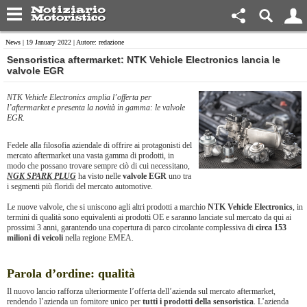
News
| 19 January 2022 | Autore: redazione
​Sensoristica aftermarket: NTK Vehicle Electronics lancia le
valvole EGR
NTK Vehicle Electronics amplia l’offerta per
l’aftermarket e presenta la novità in gamma: le valvole
EGR.
Fedele alla filosofia aziendale di offrire ai protagonisti del
mercato aftermarket una vasta gamma di prodotti, in
modo che possano trovare sempre ciò di cui necessitano,
NGK SPARK PLUG
ha visto nelle
valvole EGR
uno tra
i segmenti più floridi del mercato automotive.
Le nuove valvole, che si uniscono agli altri prodotti a marchio
NTK Vehicle Electronics
, in
termini di qualità sono equivalenti ai prodotti OE e saranno lanciate sul mercato da qui ai
prossimi 3 anni, garantendo una copertura di parco circolante complessiva di
circa 153
milioni di veicoli
nella regione EMEA.
Parola d’ordine: qualità
Il nuovo lancio rafforza ulteriormente l’offerta dell’azienda sul mercato aftermarket,
rendendo l’azienda un fornitore unico per
tutti i prodotti della sensoristica
. L’azienda