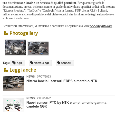
una
distribuzione locale e un servizio di qualità premium
. Per quanto riguarda la
documentazione, invece, i clienti saranno in grado di individuare specifici codici nella sezione
“Ricerca Prodotto”, “TecDoc” e “Cataloghi” (sia in formato PDF che in XLS). I clienti,
infine, avranno anche a disposizione dei
video tecnici
, che forniranno dettagli sul prodotto e
sulla sua installazione.
Per ulteriori informazioni, vi invitiamo a consultare il seguente sito web:
www.ngkntk.com
.
Photogallery
Tags:
ngk
valvole egr
sensori
Leggi anche
NEWS
| 07/07/2023
Niterra lancia i sensori EDPS a marchio NTK
NEWS
| 21/06/2022
​Nuovi sensori PTC by NTK e ampliamento gamma
candele NGK