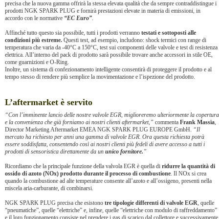
precisa che la nuova gamma offrirà la stessa elevata qualità che da sempre contraddistingue i
prodotti NGK SPARK PLUG e fornirà prestazioni elevate in materia di emissioni, in
accordo con le normative
“EC Euro”
.
Affinché tutto questo sia possibile, tutti i prodotti verranno
testati e sottoposti alle
condizioni più estreme.
Questi test, ad esempio, includono: shock termici con range di
temperatura che varia da -40°C a 150°C, test sui componenti delle valvole e test di resistenza
elettrica. All’interno del pack di prodotto sarà possibile trovare anche accessori in stile OE,
come guarnizioni e O-Ring.
Inoltre, un sistema di confezionamento intelligente consentirà di proteggere il prodotto e al
tempo stesso di rendere più semplice la movimentazione e l’ispezione del prodotto.
L’aftermarket è servito
“Con l’imminente lancio delle nostre valvole EGR, miglioreremo ulteriormente la copertura
e la convenienza che già forniamo ai nostri clienti aftermarket,”
commenta
Frank Massia
,
Director Marketing Aftermarket EMEA NGK SPARK PLUG EUROPE GmbH.
“Il
mercato ha richiesto per anni una gamma di valvole EGR. Ora questa richiesta potrà
essere soddisfatta, consentendo così ai nostri clienti più fedeli di avere accesso a tutti i
prodotti di sensoristica direttamente da un
unico fornitore.
”
Ricordiamo che la principale funzione della valvola EGR è quella di
ridurre la quantità di
ossido di azoto (NOx) prodotto durante il processo di combustione
. Il NOx si crea
quando la combustione ad alte temperature consente all’azoto e all’ossigeno, presenti nella
miscela aria-carburante, di combinarsi.
NGK SPARK PLUG precisa che esistono
tre tipologie differenti di valvole EGR
, quelle
“pneumatiche”, quelle “elettriche” e, infine, quelle “elettriche con modulo di raffreddamento”
e il loro funzionamento consiste nel prendere i gas di scarico dal collettore e successivamente