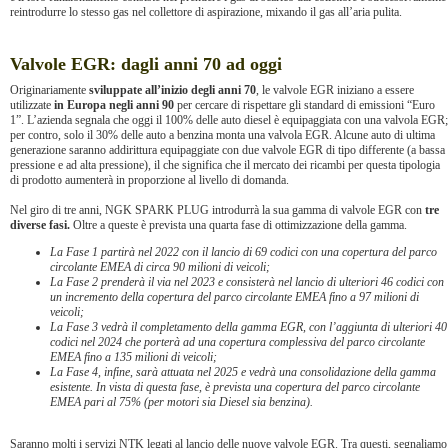
reintrodurre lo stesso gas nel collettore di aspirazione, mixando il gas all’aria pulita.
Valvole EGR: dagli anni 70 ad oggi
Originariamente
sviluppate all’inizio degli anni 70
, le valvole EGR iniziano a essere
utilizzate
in Europa negli anni 90
per cercare di rispettare gli standard di emissioni “Euro
1”. L’azienda segnala che oggi il 100% delle auto diesel è equipaggiata con una valvola EGR;
per contro, solo il 30% delle auto a benzina monta una valvola EGR. Alcune auto di ultima
generazione saranno addirittura equipaggiate con due valvole EGR di tipo differente (a bassa
pressione e ad alta pressione), il che significa che il mercato dei ricambi per questa tipologia
di prodotto aumenterà in proporzione al livello di domanda.
Nel giro di tre anni, NGK SPARK PLUG introdurrà la sua gamma di valvole EGR con
tre
diverse fasi.
Oltre a queste è prevista una quarta fase di ottimizzazione della gamma.
La Fase 1 partirà nel 2022 con il lancio di 69 codici con una copertura del parco
circolante EMEA di circa 90 milioni di veicoli;
La Fase 2 prenderà il via nel 2023 e consisterà nel lancio di ulteriori 46 codici con
un incremento della copertura del parco circolante EMEA fino a 97 milioni di
veicoli;
La Fase 3 vedrà il completamento della gamma EGR, con l’aggiunta di ulteriori 40
codici nel 2024 che porterà ad una copertura complessiva del parco circolante
EMEA fino a 135 milioni di veicoli;
La Fase 4, infine, sarà attuata nel 2025 e vedrà una consolidazione della gamma
esistente. In vista di questa fase, è prevista una copertura del parco circolante
EMEA pari al 75% (per motori sia Diesel sia benzina).
Saranno molti i servizi NTK legati al lancio delle nuove valvole EGR. Tra questi, segnaliamo